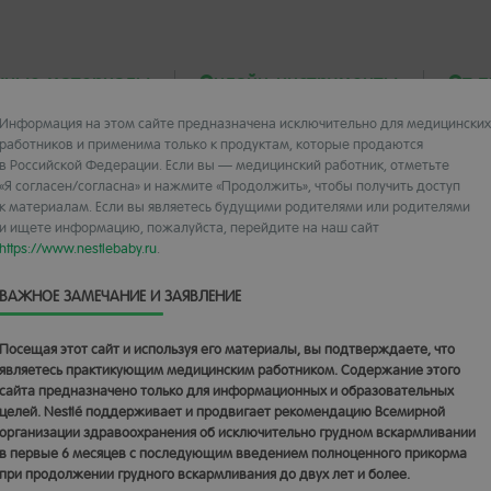
чные материалы
Онлайн-инструменты
От 
Информация на этом сайте предназначена исключительно для медицинских
работников и применима только к продуктам, которые продаются
в Российской Федерации. Если вы — медицинский работник, отметьте
«Я согласен/согласна» и нажмите «Продолжить», чтобы получить доступ
актикующему врачу-педиатру
к материалам. Если вы являетесь будущими родителями или родителями
и ищете информацию, пожалуйста, перейдите на наш сайт
лей
https://www.nestlebaby.ru
.
ВАЖНОЕ ЗАМЕЧАНИЕ И ЗАЯВЛЕНИЕ
Посещая этот сайт и используя его материалы, вы подтверждаете, что
являетесь практикующим медицинским работником. Содержание этого
сайта предназначено только для информационных и образовательных
целей. Nestlé поддерживает и продвигает рекомендацию Всемирной
организации здравоохранения об исключительно грудном вскармливании
в первые 6 месяцев с последующим введением полноценного прикорма
при продолжении грудного вскармливания до двух лет и более.