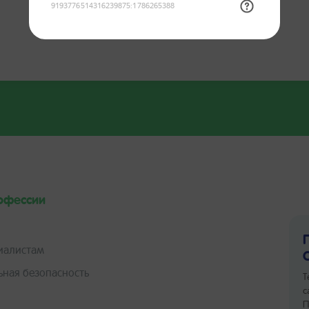
офессии
иалистам
ная безопасность
Т
с
П