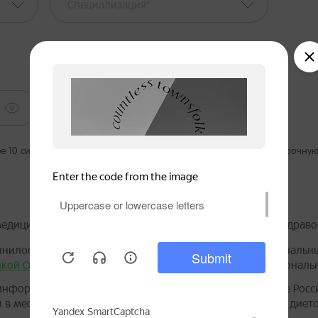
Специализация*
ПАРОЛЬ
 10 символов, и включать в себя хотя бы одну прописную и строчную
медицинским работником или специалистом в области здраво
лнилось 18 лет и даю
согласие на обработку
моих персональны
кой ООО «Нестле Россия»
в отношении обработки персональн
 информационных и рекламных рассылок от ООО «Нестле Росси
 в мессенджерах) по тематике детская нутрициология и диет