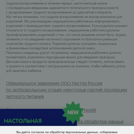
грудном вскармливании в течение первых шести месяцев жизни
с последующим введением адекватного питательного прикорма вместе
с продолжением грудного вскармливания до двухлетнего возраста.
Мы также понимаем, что грудное вскармливание не всегда возможно для
родителей. Мы рекомендуем медицинским работникам информировать
родителей о преимуществах грудного вскармливания. Если родители решают
отказаться от грудного вскармливания, медицинские работники должны
проинформировать родителей о том, что такое решение может быть трудно
отменить и что введение частичного кормления из бутылочки уменьшит
количество грудного молока. Родители должны учитывать социальные
и финансовые последствия использования детской смеси.
Поскольку младенцы растут по-разному, медицинские работники должны
посоветовать родителям подходящее время для введения прикорма.
Детские смеси и продукты прикорма всегда следует готовить, использовать
и хранить в соответствии с инструкциями на этикетке, чтобы избежать риска
для здоровья ребенка.
Официальное заявление ООО Нестле Россия
по добровольному отзыву некоторых партий продукции
детского питания
Перейти на сайт Института питания Nestlé
НАСТОЛЬНАЯ
Условия использования
Политика обработки данных
ПАМЯТКА!
Политика использования cookie
Обратная связь
Вы даёте согласие на обработку персональных данных, собираемых