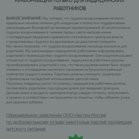
РАБОТНИКОВ
ВАЖНОЕ ЗАМЕЧАНИЕ:
Мы считаем, что грудное вскармливание является
идеальным началом питания для младенцев и полностью поддерживаем
рекомендацию Всемирной организации здравоохранения об исключительно
грудном вскармливании в течение первых шести месяцев жизни
с последующим введением адекватного питательного прикорма вместе
с продолжением грудного вскармливания до двухлетнего возраста.
Мы также понимаем, что грудное вскармливание не всегда возможно для
родителей. Мы рекомендуем медицинским работникам информировать
родителей о преимуществах грудного вскармливания. Если родители решают
отказаться от грудного вскармливания, медицинские работники должны
проинформировать родителей о том, что такое решение может быть трудно
отменить и что введение частичного кормления из бутылочки уменьшит
количество грудного молока. Родители должны учитывать социальные
и финансовые последствия использования детской смеси.
Поскольку младенцы растут по-разному, медицинские работники должны
посоветовать родителям подходящее время для введения прикорма.
Детские смеси и продукты прикорма всегда следует готовить, использовать
и хранить в соответствии с инструкциями на этикетке, чтобы избежать риска
для здоровья ребенка.
Официальное заявление ООО Нестле Россия
по добровольному отзыву некоторых партий продукции
детского питания