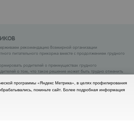
ИКОВ
ддерживаем рекомендацию Всемирной организации
атного питательного прикорма вместе с продолжением грудного
ормировать родителей о преимуществах грудного
ителей о том, что такое решение может быть трудно отменить
 финансовые последствия использования детской смеси.
ической программы «Яндекс Метрика», в целях профилирования
корма. Детские смеси и продукты прикорма всегда следует
 обрабатывались, покиньте сайт. Более подробная информация
ания cookie
Обратная связь
Карта сайта