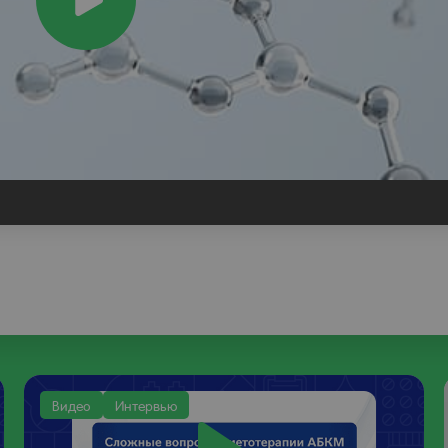
Play
Video
астота встречаемости
агноз по IV Римским критериям
Видео
Интервью