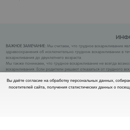
ИНФ
ВАЖНОЕ ЗАМЕЧАНИЕ:
Мы считаем, что грудное вскармливание я
здравоохранения об исключительно грудном вскармливании в те
вскармливания до двухлетнего возраста.
Мы также понимаем, что грудное вскармливание не всегда воз
вскармливания. Если родители решают отказаться от грудного в
и что введение частичного кормления из бутылочки уменьшит ко
Вы даёте согласие на обработку персональных данных, собир
Поскольку младенцы растут по-разному, медицинские работники 
готовить, использовать и хранить в соответствии с инструкциями 
посетителей сайта, получения статистических данных о посе
Официальное заявление ООО Нестле Россия по добровольн
Перейти на сайт Института питания Nestlé
Условия испол
© Компания Nestlé, 2026 г. Все права защищены.