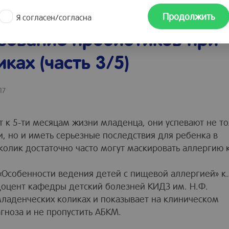
ния детей с пищевой
Продолжить
Я согласен/согласна
ьзование пробиотиков при
ках (часть 3/5)
17
 к 5-ти месяцам жизни младенца, они успевают не т
, но и иметь серьезные последствия для ребенка в
олик достаточно часто могут маскировать аллергию 
 «Особенности ведения детей с пищевой аллергией» к.
доцент кафедры детский болезней КИДЗ им. Н.Ф.
младенческих коликах и показывает на клиническом
агноза и не пропустить АБКМ.