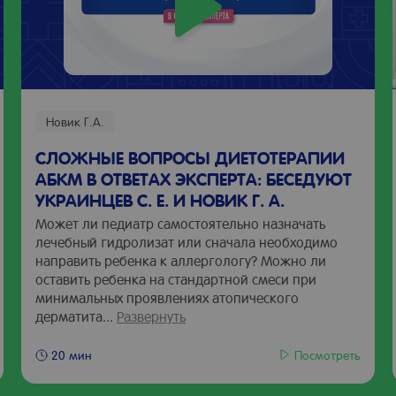
их колик - исключаем "красные флаги"
ли
 в 6 мес + прожилки крови в стуле. ФРП или АБКМ? Разбираем
Новик Г.А.
СЛОЖНЫЕ ВОПРОСЫ ДИЕТОТЕРАПИИ
АБКМ В ОТВЕТАХ ЭКСПЕРТА: БЕСЕДУЮТ
УКРАИНЦЕВ С. Е. И НОВИК Г. А.
Может ли педиатр самостоятельно назначать
лечебный гидролизат или сначала необходимо
направить ребенка к аллергологу? Можно ли
оставить ребенка на стандартной смеси при
минимальных проявлениях атопического
дерматита...
Развернуть
Посмотреть
20 мин