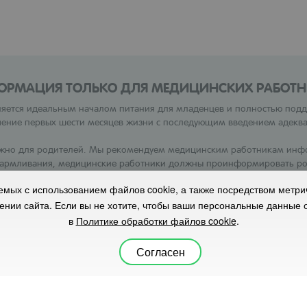
ОРМАЦИЯ ТОЛЬКО ДЛЯ МЕДИЦИНСКИХ РАБОТН
вляется идеальным началом питания для младенцев и полностью по
чение первых шести месяцев жизни с последующим введением адекв
можно для родителей. Мы рекомендуем медицинским работникам инф
скармливания, медицинские работники должны проинформировать род
личество грудного молока. Родители должны учитывать социальные и
аемых с использованием файлов cookie, а также посредством метр
должны посоветовать родителям подходящее время для введения при
на этикетке, чтобы избежать риска для здоровья ребенка.
щении сайта. Если вы не хотите, чтобы ваши персональные данные
в
Политике обработки файлов cookie
.
ому отзыву некоторых партий продукции детского питания
Согласен
ьзования
Политика обработки данных
Политика использов