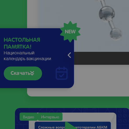
НАСТОЛЬНАЯ
ПАМЯТКА!
Национальный
календарь вакцинации
Скачать
0:03
Младенческие колики: причины, ч
01:47
Младенческие колики - ставим ди
Видео
Интервью
02:47
Коррекция младенческих колик