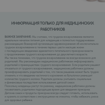
ИНФОРМАЦИЯ ТОЛЬКО ДЛЯ МЕДИЦИНСКИХ
РАБОТНИКОВ
ВАЖНОЕ ЗАМЕЧАНИЕ:
Мы считаем, что грудное вскармливание является
идеальным началом питания для младенцев и полностью поддерживаем
рекомендацию Всемирной организации здравоохранения об исключительно
грудном вскармливании в течение первых шести месяцев жизни
с последующим введением адекватного питательного прикорма вместе
с продолжением грудного вскармливания до двухлетнего возраста.
Мы также понимаем, что грудное вскармливание не всегда возможно для
родителей. Мы рекомендуем медицинским работникам информировать
родителей о преимуществах грудного вскармливания. Если родители решают
отказаться от грудного вскармливания, медицинские работники должны
проинформировать родителей о том, что такое решение может быть трудно
отменить и что введение частичного кормления из бутылочки уменьшит
количество грудного молока. Родители должны учитывать социальные
и финансовые последствия использования детской смеси.
Поскольку младенцы растут по-разному, медицинские работники должны
посоветовать родителям подходящее время для введения прикорма.
Детские смеси и продукты прикорма всегда следует готовить, использовать
и хранить в соответствии с инструкциями на этикетке, чтобы избежать риска
для здоровья ребенка.