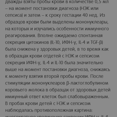
дважды взяты пробы крови в количестве 0,5 мл
– на момент постановки диагноза (НЭК или
сепсиса) и затем – к сроку гестации 40 нед. Из
образцов крови были выделены мононуклеары,
на которых и изучались особенности иммунного
реагирования. Вполне ожидаемо спонтанная
секреция цитокинов (IL-10, ИФН-γ, IL-4 и TGF-β)
была снижена у здоровых детей, в то время как
в образцах крови отдетей с НЭК и сепсисом
секреция ИФН-γ, IL-4 и IL-10 была значительно
выше на момент постановки диагноза, снижаясь
к моменту взятия второй пробы крови. После
стимуляции мононуклеаров β-лактоглобулином
коровьего молока в образцах от здоровых детей
иммунный ответ клеток был слабовыраженным.
В пробах крови детей с НЭК и сепсисом
наблюдалась противоположная картина:
многократное увеличение секреции ИФН-γ, IL-4