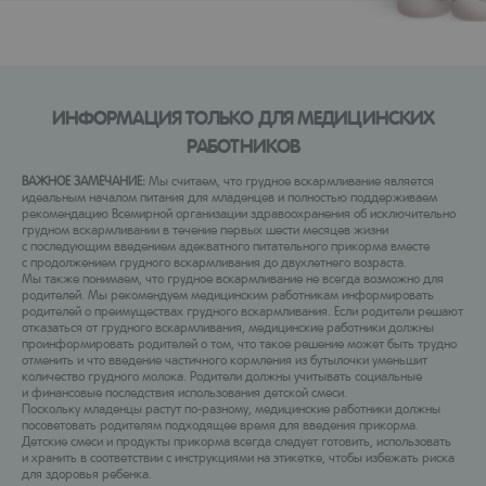
ИНФОРМАЦИЯ ТОЛЬКО ДЛЯ МЕДИЦИНСКИХ
РАБОТНИКОВ
ВАЖНОЕ ЗАМЕЧАНИЕ:
Мы считаем, что грудное вскармливание является
идеальным началом питания для младенцев и полностью поддерживаем
рекомендацию Всемирной организации здравоохранения об исключительно
грудном вскармливании в течение первых шести месяцев жизни
с последующим введением адекватного питательного прикорма вместе
с продолжением грудного вскармливания до двухлетнего возраста.
Мы также понимаем, что грудное вскармливание не всегда возможно для
родителей. Мы рекомендуем медицинским работникам информировать
родителей о преимуществах грудного вскармливания. Если родители решают
отказаться от грудного вскармливания, медицинские работники должны
проинформировать родителей о том, что такое решение может быть трудно
отменить и что введение частичного кормления из бутылочки уменьшит
количество грудного молока. Родители должны учитывать социальные
и финансовые последствия использования детской смеси.
Поскольку младенцы растут по-разному, медицинские работники должны
посоветовать родителям подходящее время для введения прикорма.
Детские смеси и продукты прикорма всегда следует готовить, использовать
и хранить в соответствии с инструкциями на этикетке, чтобы избежать риска
для здоровья ребенка.