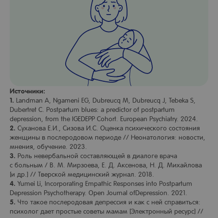
Источники:
1.
Landman A, Ngameni EG, Dubreucq M, Dubreucq J, Tebeka S,
Dubertret C. Postpartum blues: a predictor of postpartum
depression, from the IGEDEPP Cohort. European Psychiatry. 2024.
2.
Суханова Е.И., Сизова И.С. Оценка психического состояния
женщины в послеродовом периоде // Неонатология: новости,
мнения, обучение. 2023.
3.
Роль невербальной составляющей в диалоге врача
с больным / В. М. Мирзоева, Е. Д. Аксенова, Н. Д. Михайлова
[и др.] // Тверской медицинский журнал. 2018.
4.
Yumei Li, Incorporating Empathic Responses into Postpartum
Depression Psychotherapy. Open Journal ofDepression. 2021.
5.
Что такое послеродовая депрессия и как с ней справиться:
психолог дает простые советы мамам [Электронный ресурс] //