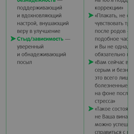
поддерживающий
коррекции»
и вдохновляющий
«Плакать, не спа
настрой, внушающий
чувствовать тре
веру в улучшение
после родов —
Стыд/зависимость
—
подобное часто
уверенный
и Вы не одна, В
и обнадеживающий
обязательно по
посыл
«Вам сейчас все
серым и безна
это всего лишь
болезненные с
на фоне после
стресса»
«Такое состоян
не Ваша вина. И
можно успешно
справиться с п