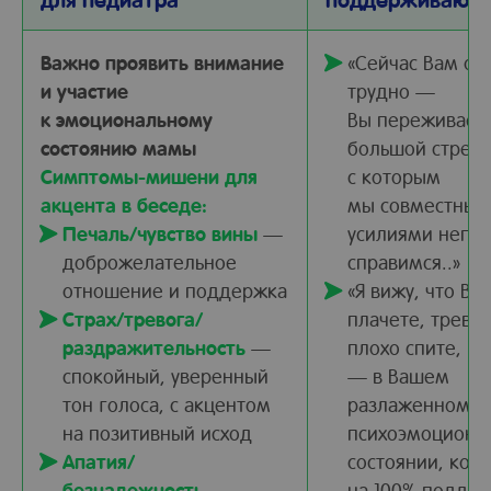
Важно проявить внимание
«Сейчас Вам оч
и участие
трудно —
к эмоциональному
Вы переживает
состоянию мамы
большой стресс
Симптомы-мишени для
с которым
акцента в беседе:
мы совместным
Печаль/чувство вины
—
усилиями непр
доброжелательное
справимся..»
отношение и поддержка
«Я вижу, что Вы
Страх/тревога/
плачете, трево
раздражительность
—
плохо спите, н
спокойный, уверенный
— в Вашем
тон голоса, с акцентом
разлаженном
на позитивный исход
психоэмоциона
Апатия/
состоянии, кот
безнадежность
—
на 100% поддае