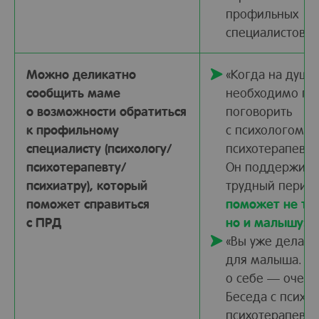
профильных
специалистов»
Можно деликатно
«Когда на душе
сообщить маме
необходимо пр
о возможности обратиться
поговорить
к профильному
с психологом/
специалисту (психологу/
психотерапевто
психотерапевту/
Он поддержит в
психиатру), который
трудный перио
поможет справиться
поможет не тол
с ПРД
но и малышу
»
«Вы уже делает
для малыша. За
о себе — очень
Беседа с психо
психотерапевт