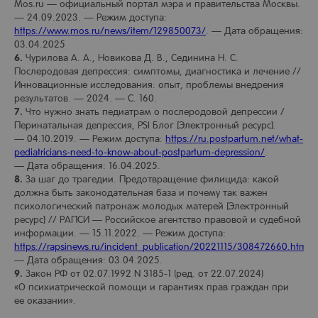
Mos.ru — официальный портал мэра и правительства Москвы.
— 24.09.2023. — Режим доступа:
https://www.mos.ru/news/item/129850073/
. — Дата обращения:
03.04.2025
6.
Чурилова А. А., Новикова Д. В., Сединина Н. С.
Послеродовая депрессия: симптомы, диагностика и лечение //
Инновационные исследования: опыт, проблемы внедрения
результатов. — 2024. — С. 160.
7.
Что нужно знать педиатрам о послеродовой депрессии /
Перинатальная депрессия, PSI Блог [Электронный ресурс].
— 04.10.2019. — Режим доступа:
https://ru.postpartum.net/what-
pediatricians-need-to-know-about-postpartum-depression/
.
— Дата обращения: 16.04.2025.
8.
За шаг до трагедии. Предотвращение филицида: какой
должна быть законодательная база и почему так важен
психологический патронаж молодых матерей [Электронный
ресурс] // РАПСИ — Российское агентство правовой и судебной
информации. — 15.11.2022. — Режим доступа:
https://rapsinews.ru/incident_publication/20221115/308472660.html
.
— Дата обращения: 03.04.2025.
9.
Закон РФ от 02.07.1992 N 3185-1 (ред. от 22.07.2024)
«О психиатрической помощи и гарантиях прав граждан при
ее оказании».