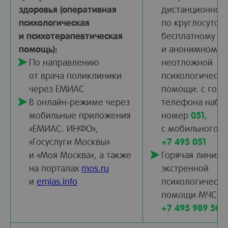
здоровья (оперативная
дистанционно 
психологическая
по круглосуточ
и психотерапевтическая
бесплатному
помощь):
и анонимному 
По направлению
неотложной
от врача поликлиники
психологическо
через ЕМИАС
помощи: с горо
В онлайн-режиме через
телефона набра
мобильные приложения
номер
051,
«ЕМИАС. ИНФО»,
с мобильного 
«Госуслуги Москвы»
+7 495 051
и «Моя Москва», а также
Горячая линия 
на порталах
mos.ru
экстренной
и
emias.info
психологическо
помощи МЧС Ро
+7 495 989 50 