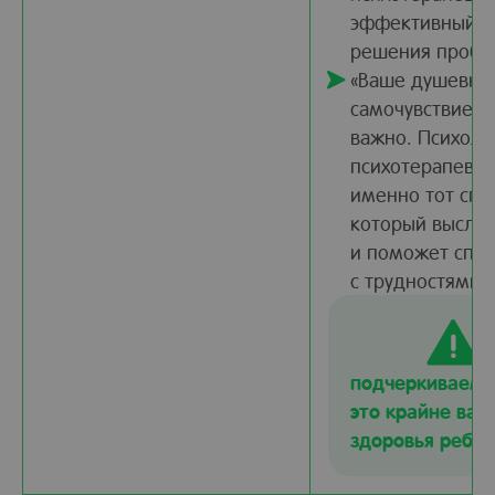
эффективный с
решения пробл
«Ваше душевно
самочувствие —
важно. Психоло
психотерапевт
именно тот спе
который выслуш
и поможет спра
с трудностями»
подчеркиваем, 
это крайне важ
здоровья ребен