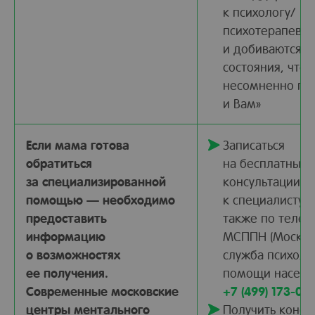
к психологу/
психотерапевту
и добиваются у
состояния, что
несомненно по
и Вам»
Если мама готова
Записаться
обратиться
на бесплатные 
за специализированной
консультации
помощью — необходимо
к специалисту 
предоставить
также по телеф
информацию
МСППН (Москов
о возможностях
служба психоло
ее получения.
помощи населе
Современные московские
+7 (499) 173-09
центры ментального
Получить консу