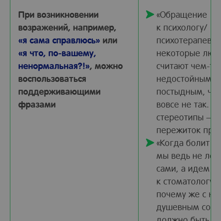
При возникновении
«Обращение
возражений, например,
к психологу/
«я сама справлюсь»
или
психотерапевту
«я что, по-вашему,
некоторые люд
ненормальная?!»
, можно
считают чем-то
воспользоваться
недостойным и
поддерживающими
постыдным, что
фразами
вовсе не так. Т
стереотипы —
пережиток про
«Когда болит зу
мы ведь не леч
сами, а идем
к стоматологу. 
почему же с н
душевным сост
должно быть ин