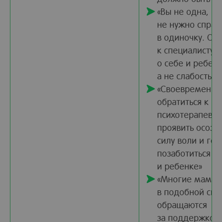
«Вы не одна, и 
не нужно справ
в одиночку. Об
к специалисту 
о себе и ребенк
а не слабость»
«Своевременно
обратиться к пс
психотерапевт
проявить осозн
силу воли и гот
позаботиться о 
и ребенке»
«Многие мамы
в подобной сит
обращаются
за поддержкой