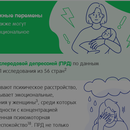
ажные перемены
акже могут
моциональное
слеродовой депрессией (ПРД)
по данным
2
1 исследования из 56 стран
вают психическое расстройство,
зывает эмоциональные,
3
ния у женщины
, среди которых
удности с концентрацией
енная психомоторная
18
еспокойство
. ПРД не только