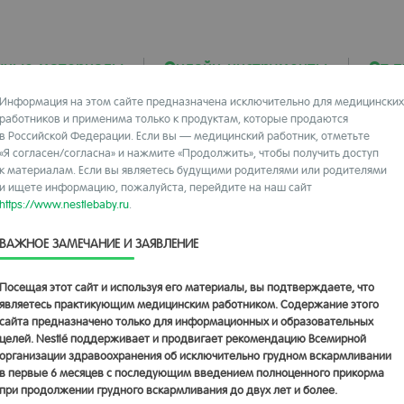
чные материалы
Онлайн-инструменты
От 
Информация на этом сайте предназначена исключительно для медицинских
работников и применима только к продуктам, которые продаются
в Российской Федерации. Если вы — медицинский работник, отметьте
«Я согласен/согласна» и нажмите «Продолжить», чтобы получить доступ
актикующему врачу-
к материалам. Если вы являетесь будущими родителями или родителями
Зарегистрироваться
и ищете информацию, пожалуйста, перейдите на наш сайт
лей
https://www.nestlebaby.ru
.
ВАЖНОЕ ЗАМЕЧАНИЕ И ЗАЯВЛЕНИЕ
льное состояние матери после родов: не проходим мимо
Посещая этот сайт и используя его материалы, вы подтверждаете, что
являетесь практикующим медицинским работником. Содержание этого
сайта предназначено только для информационных и образовательных
целей. Nestlé поддерживает и продвигает рекомендацию Всемирной
организации здравоохранения об исключительно грудном вскармливании
в первые 6 месяцев с последующим введением полноценного прикорма
при продолжении грудного вскармливания до двух лет и более.