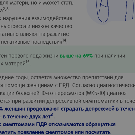
для матери, но и может стать
2,3
ка
.
к нарушения взаимодействия
нь стресса и низкое качество
гативно влияют на развитие
14
 негативные последствия
.
тей первого года жизни
выше на 69%
при наличии
15
их матерей
.
едние годы, остается множество препятствий для
ия помощи женщинам с ПРД. Согласно диагностическ
ции болезней 10-го пересмотра (МКБ-10) диагноз
ется при развитии депрессивной симптоматики в теч
0% женщин продолжают страдать депрессией в течен
6
 в течение двух лет
.
с симптомами ПДР отказываются обращаться
аметить появление симптомов или посчитать