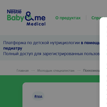
О продуктах
Справо
Платформа по детской нутрициологии
в помощь пр
педиатру
Полный доступ для зарегистрированных пользовате
Главная
Молодым специалистам
Психоэмоциона
#прд