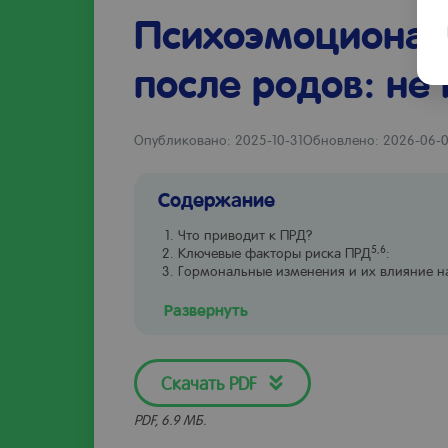
Психоэмоционал
после родов: не
Опубликовано: 2025-10-31
Обновлено: 2026-06-
Содержание
Что приводит к ПРД?
5,6
Ключевые факторы риска ПРД
:
Гормональные изменения и их влияние н
Развернуть
Скачать PDF
PDF, 6.9 МБ.