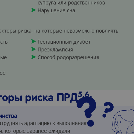
супруга или родственников
Нарушение сна
кторы риска, на которые невозможно повлиять
сть
Гестационный диабет
Преэклампсия
ные
Способ родоразрешения
ное
5,6
оры риска ПРД
:
инства
атруднять адаптацию к выполнению
и, которые заранее ожидали