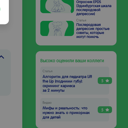
Опросник EPDS
(Эдинбургская шкала
послеродовой
депрессии)
Статья
Послеродовая
депрессия: простые
советы, которые
могут помочь
Высоко оценили ваши коллеги
Статья
Алгоритм для педиатра Lift
5
the Lip (подними губу):
скрининг кариеса
за 2 минуты
Видео
Мифы и реальность: что
5
нужно знать о прикормах
для детей