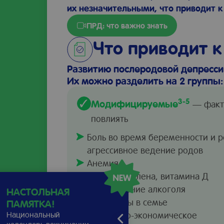
их незначительными, что приводит 
ПРД: что важно знать
Что приводит к
Развитию послеродовой депресси
Их можно разделить на 2 группы:
3-5
Модифицируемые
— факто
повлиять
Боль во время беременности и р
агрессивное ведение родов
Анемия
Дефицит селена, витамина Д
Употребление алкоголя
НАСТОЛЬНАЯ
Конфликты в семье
ПАМЯТКА!
Национальный
Социально-экономическое