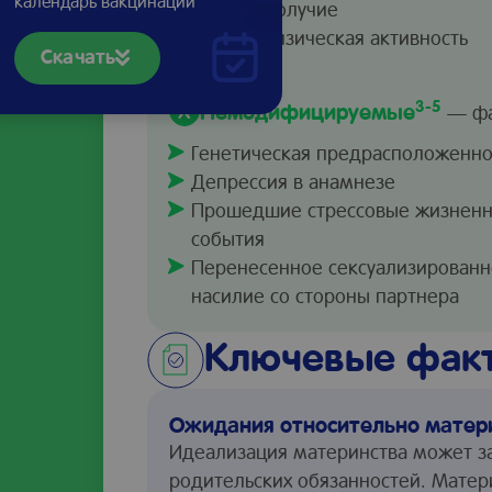
календарь вакцинации
неблагополучие
Низкая физическая активность
Скачать
3-5
Немодифицируемые
— фа
Генетическая предрасположенно
Депрессия в анамнезе
Прошедшие стрессовые жизнен
события
Перенесенное сексуализирован
насилие со стороны партнера
Ключевые факт
Ожидания относительно матер
Идеализация материнства может з
родительских обязанностей. Матер