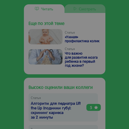
Читать
Смотреть
Еще по этой теме
Статья
«Умная»
профилактика колик
Статья
Что важно
для развития мозга
ребенка в первый
год жизни?
Высоко оценили ваши коллеги
Статья
Алгоритм для педиатра Lift
5
the Lip (подними губу):
скрининг кариеса
за 2 минуты