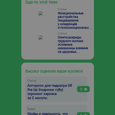
Еще по этой теме
Статья
Функциональные
расстройства
пищеварения
у младенцев
и психоэмоциональное
состояние родителей:
Статья
возможные пути
Олигосахариды
взаимного влияния
грудного молока:
основные
механизмы влияния
на здоровье
и потенциал
в профилактике
заболеваний у детей
Высоко оценили ваши коллеги
Статья
Алгоритм для педиатра Lift
5
the Lip (подними губу):
скрининг кариеса
за 2 минуты
Видео
Мифы и реальность: что