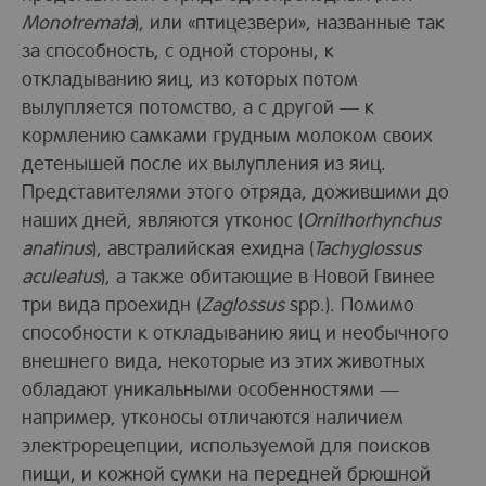
Monotremata
), или «птицезвери», названные так
за способность, с одной стороны, к
откладыванию яиц, из которых потом
вылупляется потомство, а с другой — к
кормлению самками грудным молоком своих
детенышей после их вылупления из яиц.
Представителями этого отряда, дожившими до
наших дней, являются утконос (
Ornithorhynchus
anatinus
), австралийская ехидна (
Tachyglossus
aculeatus
), а также обитающие в Новой Гвинее
три вида проехидн (
Zaglossus
spp.). Помимо
способности к откладыванию яиц и необычного
внешнего вида, некоторые из этих животных
обладают уникальными особенностями —
например, утконосы отличаются наличием
электрорецепции, используемой для поисков
пищи, и кожной сумки на передней брюшной