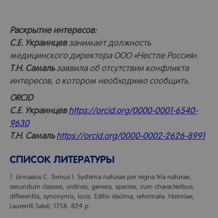
Раскрытие интересов:
С.Е. Украинцев
занимает должность
медицинского директора ООО «Нестле Россия».
Т.Н. Самаль
заявила об отсутствии конфликта
интересов, о котором необходимо сообщить.
ORCID
С.Е. Украинцев
https://orcid.org/0000-0001-6540-
9630
Т.Н. Самаль
https://orcid.org/0000-0002-2626-8991
СПИСОК ЛИТЕРАТУРЫ
1. Linnaeus C. Tomus I. Systema naturae per regna tria naturae,
secundum classes, ordines, genera, species, cum characteribus,
differentiis, synonymis, locis. Editio decima, reformata. Holmiae;
Laurentii Salvii; 1758. 824 p.