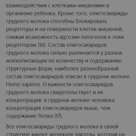
взаимодействия с клетками-мишенями в
организме ребенка. Кроме того, олигосахариды
грудного молока способны блокировать
рецепторы и на поверхности клеток-мишеней,
снижая возможность адгезии патогенов к этим
рецепторам [16]. Состав олигосахаридов
грудного молока сильно различается у разных
млекопитающих по количеству и содержанию
структурных форм; наиболее разнообразный
состав олигосахаридов описан в грудном молоке
Homo sapiens. О важности олигосахаридов
грудного молока свидетельствует и их
концентрация: в грудном молоке человека
концентрация олигосахаридов выше, чем
содержание белка [17].
Все олигосахариды грудного молока в своей
структуре имеют молекулу лактозы, которая на