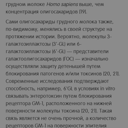
грудном молоке
Homo sapiens
выше, чем
концентрация олигосахаридов [19].
Сами олигосахариды грудного молока также,
по-видимому, менялись в своей структуре на
протяжении истории. Вероятно, молекулы 3-
галактозиллактозы (3'-GL) или 6-
галактозиллактозы (6'-GL) — представители
галактоолигосахаридов (ГОС) — изначально
осуществляли защиту детенышей путем
блокирования патогенов и/или токсинов [20, 21].
Современные исследования подтверждают
способность, например, 6'GL в условиях in vitro
связывать энтеротоксин путем блокирования
рецептора GM-1, расположенного на нижней
поверхности молекулы токсина [20, 21]. Такая
связь является не очень прочной, а количество
рецепторов GM-1 на поверхности эпителия