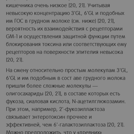
кишечника очень низкое [20, 21]. Учитывая
невысокую концентрацию 3'GL, 6'GL и подобных
им ГОС в грудном молоке (см. ниже) [20, 21],
вероятность их взаимодействия с рецепторами
GM-1 и осуществления защитной функции путем
блокирования токсина или соответствующих ему
рецепторов на поверхности эпителия невысока
[20, 21].
На смену относительно простым молекулам 3'GL,
6'GL и им подобным в сост аве грудного молока
пришли более сложные молекулы —
олигосахариды [20, 21], в составе которых есть
фукоза, сиаловая кислота, N-ацетилглюкозамин.
При этом, например, 2'-фукозиллактоза
связывает энтеротоксин прочнее и
эффективней, чем 6'-галактозиллактоза [20, 21].
Можно предположить, что у «древних»