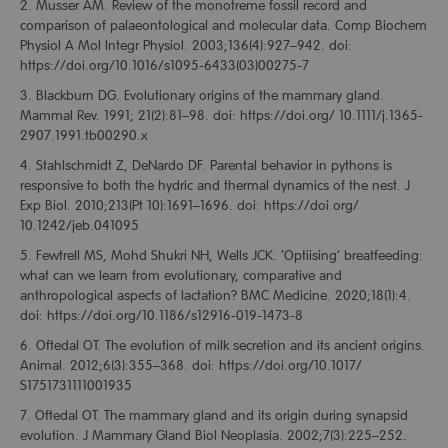
2. Musser AM. Review of the monotreme fossil record and
comparison of palaeontological and molecular data. Comp Biochem
Physiol A Mol Integr Physiol. 2003;136(4):927–942. doi:
https://doi.org/10.1016/s1095-6433(03)00275-7
3. Blackburn DG. Evolutionary origins of the mammary gland.
Mammal Rev. 1991; 21(2):81–98. doi: https://doi.org/ 10.1111/j.1365-
2907.1991.tb00290.x
4. Stahlschmidt Z, DeNardo DF. Parental behavior in pythons is
responsive to both the hydric and thermal dynamics of the nest. J
Exp Biol. 2010;213(Pt 10):1691–1696. doi: https://doi.org/
10.1242/jeb.041095
5. Fewtrell MS, Mohd Shukri NH, Wells JCK. ‘Optiising’ breatfeeding:
what can we learn from evolutionary, comparative and
anthropological aspects of lactation? BMC Medicine. 2020;18(1):4.
doi: https://doi.org/10.1186/s12916-019-1473-8
6. Oftedal OT. The evolution of milk secretion and its ancient origins.
Animal. 2012;6(3):355–368. doi: https://doi.org/10.1017/
S1751731111001935
7. Oftedal OT. The mammary gland and its origin during synapsid
evolution. J Mammary Gland Biol Neoplasia. 2002;7(3):225–252.