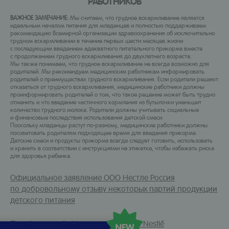
РАБОТНИКОВ
ВАЖНОЕ ЗАМЕЧАНИЕ:
Мы считаем, что грудное вскармливание является
идеальным началом питания для младенцев и полностью поддерживаем
рекомендацию Всемирной организации здравоохранения об исключительно
грудном вскармливании в течение первых шести месяцев жизни
с последующим введением адекватного питательного прикорма вместе
с продолжением грудного вскармливания до двухлетнего возраста.
Мы также понимаем, что грудное вскармливание не всегда возможно для
родителей. Мы рекомендуем медицинским работникам информировать
родителей о преимуществах грудного вскармливания. Если родители решают
отказаться от грудного вскармливания, медицинские работники должны
проинформировать родителей о том, что такое решение может быть трудно
отменить и что введение частичного кормления из бутылочки уменьшит
количество грудного молока. Родители должны учитывать социальные
и финансовые последствия использования детской смеси.
Поскольку младенцы растут по-разному, медицинские работники должны
посоветовать родителям подходящее время для введения прикорма.
Детские смеси и продукты прикорма всегда следует готовить, использовать
и хранить в соответствии с инструкциями на этикетке, чтобы избежать риска
для здоровья ребенка.
Официальное заявление ООО Нестле Россия
по добровольному отзыву некоторых партий продукции
детского питания
Перейти на сайт Института питания Nestlé