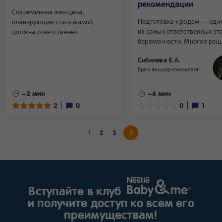
рекомендации
Современная женщина,
Подготовка к родам — оди
планирующая стать мамой,
из самых ответственных эт
должна ответственно
беременности. Многое реш
подготовиться к периоду
настрой будущей мамы,
вынашивания малыша. В борьбе
Сибилева Е.А.
ее психологическое спокой
за повышение деторождаемости
Врач акушер-гинеколог
и физическая форма.
специалисты рекомендуют
Рассказываем, как подгото
будущей маме ещё до зачатия
к родам и что взять с собой
ребёнка отказаться от вредных
~2 мин
~6 мин
в родильный дом.
привычек, пройти обследование
2
0
0
1
у терапевта и гинеколога, сдать
ряд анализов. Женское
здоровье — залог
1
2
3
благоприятного течения
беременности и нормального
внутриутробного развития плода.
Вступайте в клуб
и получите доступ ко всем его
преимуществам!