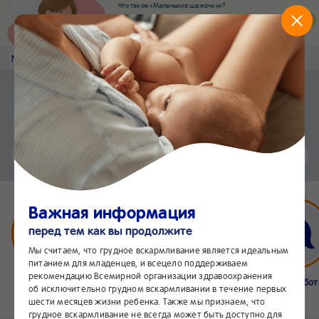
Что такое «Маленькие шажочки»?
Наш новый суперсервис для отслеживания
развития вашего малыша
Попробовать сейчас
Nestlé
Baby
&me
Статьи
Приложение Nestlé Baby&me
Установить
Еще быстрее и удобнее
Чат
24/7
Важная информация
перед тем как вы продолжите
Мы считаем, что грудное вскармливание является идеальным
питанием для младенцев, и всецело поддерживаем
рекомендацию Всемирной организации здравоохранения
Бейбимания
Что нового
Интернет-
Линия забо
об исключительно грудном вскармливании в течение первых
магазин
24/7
шести месяцев жизни ребенка. Также мы признаем, что
грудное вскармливание не всегда может быть доступно для