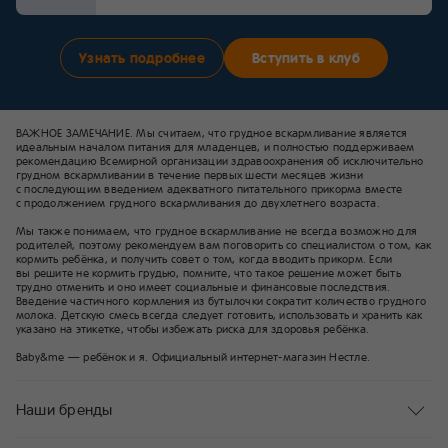
Узнать подробнее
Вступить в клуб
ВАЖНОЕ ЗАМЕЧАНИЕ. Мы считаем, что грудное вскармливание является
идеальным началом питания для младенцев, и полностью поддерживаем
рекомендацию Всемирной организации здравоохранения об исключительно
грудном вскармливании в течение первых шести месяцев жизни
с последующим введением адекватного питательного прикорма вместе
с продолжением грудного вскармливания до двухлетнего возраста.
Мы также понимаем, что грудное вскармливание не всегда возможно для
родителей, поэтому рекомендуем вам поговорить со специалистом о том, как
кормить ребёнка, и получить совет о том, когда вводить прикорм. Если
вы решите не кормить грудью, помните, что такое решение может быть
трудно отменить и оно имеет социальные и финансовые последствия.
Введение частичного кормления из бутылочки сократит количество грудного
молока. Детскую смесь всегда следует готовить, использовать и хранить как
указано на этикетке, чтобы избежать риска для здоровья ребёнка.
Baby&me — ребёнок и я. Официальный интернет-магазин Нестле.
Наши бренды