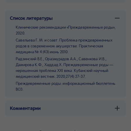
Список литературы
Клинические рекомендации «Преждевременные роды»,
2020.
Савельева Г. М. и соавт. Проблема преждевременных
родов в современном акушерстве. Практическая
медицина № 4 (43) июнь 2010.
Радзинский В.Е., Оразмурадов А.А., Савенкова И.В.,
Дамирова К.Ф., Хаддад Х. Преждевременные роды —
нерешенная проблема XXI века. Кубанский научный
медицинский вестник. 2020;27(4):27-37.
Преждевременные роды: информационный бюллетень
ВОЗ.
Комментарии