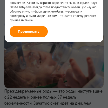
родителей. Какой бы вариант кормления вы ни выбрали, клуб
Преждевременные роды
Nestlé Baby&me всегда готов предоставить новейшую научно
обоснованную информацию, чтобы вы чувствовали
В избранное
поддержку и были уверены в том, что даете своему ребенку
лучшее питание.
Роды
Продолжить
Преждевременные роды — это роды, наступившие
с 22 недель и ранее полных 37 недель
беременности. Зачатую счет идет на дни: чем