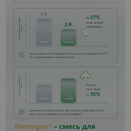
Nestogen
– смесь для
®