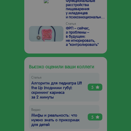
Функциональные
расстройства
пищеварения
у младенцев
и психоэмоциональное
состояние родителей:
Статья
возможные пути
ФРП – сейчас,
взаимного влияния
а проблемы –
в будущем:
не игнорировать,
а "контролировать"
Высоко оценили ваши коллеги
Статья
Алгоритм для педиатра Lift
5
the Lip (подними губу):
скрининг кариеса
за 2 минуты
Видео
Мифы и реальность: что
5
нужно знать о прикормах
для детей