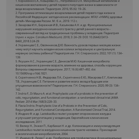
1. Корниенко Е.А., Козырева Л.С., Нетребенко О.К. Микробный метаболизм и
кишечное воспаление у детей первого полугодия жизни в зависимости от
вида вскармливания. Педиатрия. 2016; 95 (6): 19–26.
2. Программа оптимизации вскармливания детей первого года жизни в
Российской Федерации: методические рекомендации. ФГАУ «НМИЦ здоровья
детей» Минздрава России. М.: б. и., 2019. 112 с.
3. Захарова И.Н., Бережная И.В., Касьянова А.Н. и др. Функциональные
нарушения желудочно-кишечного тракта у детей раннего возраста –
современный взгляд на традиционные проблемы у младенцев. Педиатрия
(прил. к журн. Consilium Medicum). 2018; 3: 24–29. DOI: 10.26442/2413-
8460_2018.3.24-29.
4. Украинцев С.Е., Овсянников Д.Ю. Важность уроков первых месяцев жизни:
чему могут научить младенческие колики энтеральную и центральную
нервную системы ребенка? Педиатрия им. Г.Н. Сперанского. 2022; 101 (1): 134–
139.
5. Якушин А.С., Украинцев С.Е., Денисов М.Ю. Кишечная микробиота:
формирование в раннем возрасте, влияние на здоровье, способы коррекции.
Вопросы современной педиатрии. 2017; 16 (6):487–492. doi:
10.15690/vsp.v16i6.1821.
6. Скрипченко Н.В., Федорова Л.А., Скрипченко Е.Ю., Макарова Е.Г., Клепикова
Т.В., Украинцев С.Е. Питание и развитие мозга: вклад в будущее или
упущенные возможности? Педиатрия им. Г.Н. Сперанского. 2020; 99 (3): 134–
142.
7. Indrio F., Di Mauro A. et al. Prophylactic use of a probiotic in the prevention of
colic, regurgitation, and functional constipation: a randomized clinical trial. JAMA
Pediatr. 2014 Mar;168(3):228–33.
8. Flavia Indrio. Prophylactic Use of a Probiotic in the Prevention of Colic,
Regurgitation, and Functional Constipation. A Randomized Clinical Trial, 2014.
9. Индрио Ф. и др. Lactobacillus reuteri ускоряет опорожнение желудка
и улучшает регургитацию у младенцев. Европейские клинические
исследования, 2011
10. Велюр Н., Энжел П., Карбажал Н. и др. Колонизация и иммуномодуляция
Lactobacillus reuteri в желудочно-кишечном тракте человека. Прикладная
и экологическая микробиология, 2004.
11. Индрио Ф., Риззо Г. и др. Пробиотики для профилактики функциональных