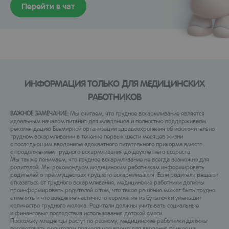
Перейти в чат
ИНФОРМАЦИЯ ТОЛЬКО ДЛЯ МЕДИЦИНСКИХ
РАБОТНИКОВ
ВАЖНОЕ ЗАМЕЧАНИЕ:
Мы считаем, что грудное вскармливание является
идеальным началом питания для младенцев и полностью поддерживаем
рекомендацию Всемирной организации здравоохранения об исключительно
грудном вскармливании в течение первых шести месяцев жизни
с последующим введением адекватного питательного прикорма вместе
с продолжением грудного вскармливания до двухлетнего возраста.
Мы также понимаем, что грудное вскармливание не всегда возможно для
родителей. Мы рекомендуем медицинским работникам информировать
родителей о преимуществах грудного вскармливания. Если родители решают
отказаться от грудного вскармливания, медицинские работники должны
проинформировать родителей о том, что такое решение может быть трудно
отменить и что введение частичного кормления из бутылочки уменьшит
количество грудного молока. Родители должны учитывать социальные
и финансовые последствия использования детской смеси.
Поскольку младенцы растут по-разному, медицинские работники должны
посоветовать родителям подходящее время для введения прикорма.