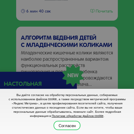
Почитать
6 мин 40 сек
АЛГОРИТМ ВЕДЕНИЯ ДЕТЕЙ
С МЛАДЕНЧЕСКИМИ КОЛИКАМИ
Младенческие кишечные колики являются
наиболее распространенным вариантом
функциональных расстройств
пищеварения и поведения ребенка
в возрасте 1–4 месяцев и сопровождаются
НАСТОЛЬНАЯ
длительными эпизодами плача...
ПАМЯТКА!
Развернуть
Вы даёте согласие на обработку персональных данных, собираемых
Национальный
с использованием файлов cookie, а также посредством метрической программы
календарь вакцинации
«Яндекс Метрика», в целях профилирования посетителей сайта, получения
Алгоритм
статистических данных о посещении сайта. Если вы не хотите, чтобы ваши
персональные данные обрабатывались, покиньте сайт. Более подробная
информация в
Политике обработки файлов cookie
.
Скачать
Поизучать
PDF
2 мин 47 сек
Согласен