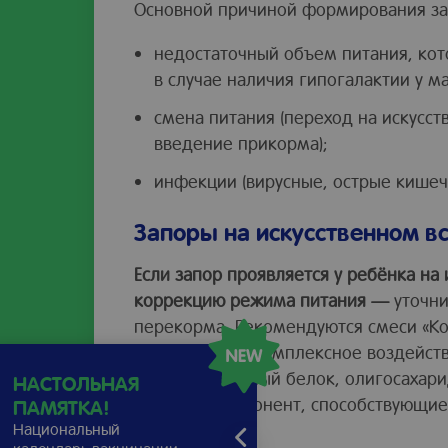
Основной причиной формирования зап
недостаточный объем питания, кот
в случае наличия гипогалактии у м
смена питания (переход на искусс
введение прикорма);
инфекции (вирусные, острые кише
Запоры на искусственном в
Если запор проявляется у ребёнка н
коррекцию режима питания —
уточни
перекорма. Рекомендуются смеси «К
оказывающие комплексное воздейств
гидролизованный белок, олигосахар
НАСТОЛЬНАЯ
жировой компонент, способствующие 
ПАМЯТКА!
Национальный