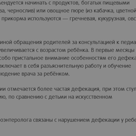
ендуется начинать с продуктов, богатых пищевыми
а, чернослив) или овощное пюре (из кабачка, цветно
го прикорма используются — гречневая, кукурузная, ов
чиной обращения родителей за консультацией к педиа
увеличивается с возрастом ребёнка. В первые месяцы
собо пристальное внимание особенностям его дефек
включает в себя разъяснительную работу и обучение
людение врача за ребёнком.
ии отмечается более частая дефекация, при этом сту
ю, по сравнению с детьми на искусственном
роэнтеролога связаны с нарушением дефекации у реб