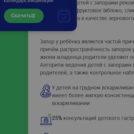
календарь вакцинации
Прикорм для детей с запорами реком
волокнами — фруктовое (яблоко, слив
Скачать
капусты и др.), а в качестве зерново
каши.
Запор у ребёнка является частой при
причём распространённость запоров 
жизни младенца родители уделяют о
Алгоритм ведения детей с запорами 
родителей, а также контрольное наб
У детей на грудном вскармливан
имеет более мягкую консистенци
вскармливании
25%
консультаций детского гаст