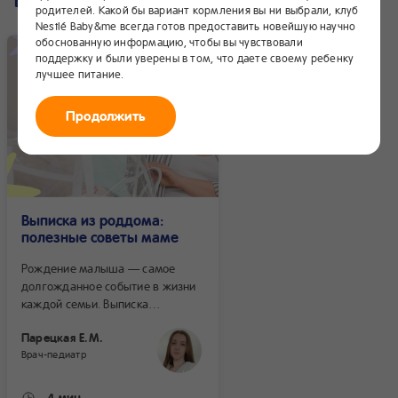
Все записи
родителей. Какой бы вариант кормления вы ни выбрали, клуб
Nestlé Baby&me всегда готов предоставить новейшую научно
обоснованную информацию, чтобы вы чувствовали
поддержку и были уверены в том, что даете своему ребенку
лучшее питание.
Продолжить
Выписка из роддома:
полезные советы маме
Рождение малыша — самое
долгожданное событие в жизни
каждой семьи. Выписка
из роддома — первое
Парецкая Е.М.
торжественное событие в жизни
Врач-педиатр
новорожденного ребенка и всей
семьи, поэтому важно заранее
все подготовить. Самые важные
~4 мин