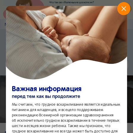
Что такое «Маленькие шажочки»?
Наш новый суперсервис для отслеживания
развития вашего малыша
Попробовать сейчас
Nestlé
Baby
&me
0-6 месяцев
Приложение Nestlé Baby&me
Установить
Еще быстрее и удобнее
Чат
24/7
Важная информация
Декретный отпуск с ребенком
перед тем как вы продолжите
младше 6 месяцев
Мы считаем, что грудное вскармливание является идеальным
питанием для младенцев, и всецело поддерживаем
рекомендацию Всемирной организации здравоохранения
об исключительно грудном вскармливании в течение первых
шести месяцев жизни ребенка. Также мы признаем, что
грудное вскармливание не всегда может быть доступно для