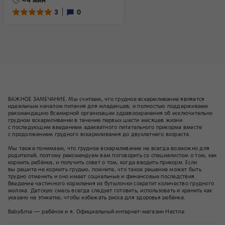
моменты — какие вещи нужны
3
0
малышу и маме (в зависимости
от времени года), что взять
с собой в роддом, кто будет
встречать маму с крохой и как
добираться до дома, какие
документы перед выпиской
нужно получить у докторов.
ВАЖНОЕ ЗАМЕЧАНИЕ. Мы считаем, что грудное вскармливание является
идеальным началом питания для младенцев, и полностью поддерживаем
рекомендацию Всемирной организации здравоохранения об исключительно
грудном вскармливании в течение первых шести месяцев жизни
с последующим введением адекватного питательного прикорма вместе
с продолжением грудного вскармливания до двухлетнего возраста.
Мы также понимаем, что грудное вскармливание не всегда возможно для
родителей, поэтому рекомендуем вам поговорить со специалистом о том, как
кормить ребёнка, и получить совет о том, когда вводить прикорм. Если
вы решите не кормить грудью, помните, что такое решение может быть
трудно отменить и оно имеет социальные и финансовые последствия.
Введение частичного кормления из бутылочки сократит количество грудного
молока. Детскую смесь всегда следует готовить, использовать и хранить как
указано на этикетке, чтобы избежать риска для здоровья ребёнка.
Baby&me — ребёнок и я. Официальный интернет-магазин Нестле.