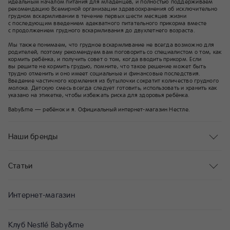
идеальным началом питания для младенцев, и полностью поддерживаем
рекомендацию Всемирной организации здравоохранения об исключительно
грудном вскармливании в течение первых шести месяцев жизни
с последующим введением адекватного питательного прикорма вместе
с продолжением грудного вскармливания до двухлетнего возраста.
Мы также понимаем, что грудное вскармливание не всегда возможно для
родителей, поэтому рекомендуем вам поговорить со специалистом о том, как
кормить ребёнка, и получить совет о том, когда вводить прикорм. Если
вы решите не кормить грудью, помните, что такое решение может быть
трудно отменить и оно имеет социальные и финансовые последствия.
Введение частичного кормления из бутылочки сократит количество грудного
молока. Детскую смесь всегда следует готовить, использовать и хранить как
указано на этикетке, чтобы избежать риска для здоровья ребёнка.
Baby&me — ребёнок и я. Официальный интернет-магазин Нестле.
Наши бренды
Статьи
Интернет-магазин
Клуб Nestlé Baby&me