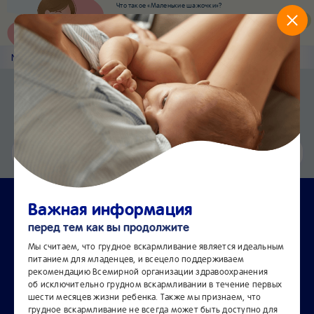
Что такое «Маленькие шажочки»?
Наш новый суперсервис для отслеживания
развития вашего малыша
Попробовать сейчас
Nestlé
Baby
&me
Главная
Приложение Nestlé Baby&me
Установить
Еще быстрее и удобнее
Чат
24/7
Важная информация
перед тем как вы продолжите
Мы считаем, что грудное вскармливание является идеальным
питанием для младенцев, и всецело поддерживаем
Условия продажи товаров в
рекомендацию Всемирной организации здравоохранения
об исключительно грудном вскармливании в течение первых
Интернет-магазине NestléBaby
шести месяцев жизни ребенка. Также мы признаем, что
грудное вскармливание не всегда может быть доступно для