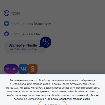
*2055
Сообщения в ВКонтакте
Сообщения в Max
Эксперты Nestlé
на связи день и ночь
ЧАТ-БОТ
© Компания Nestlé, 2026 г. Все права защищены.
Вы даёте согласие на обработку персональных данных, собираемых
® Владелец товарных знаков: Société des Produits Nestlé S.A. (Швейцария).
с использованием файлов cookie, а также посредством метрической
программы «Яндекс Метрика», в целях профилирования посетителей сайта,
получения статистических данных о посещении сайта. Если вы не хотите,
чтобы ваши персональные данные обрабатывались, покиньте сайт. Более
0
подробная информация в
Политике обработки файлов cookie
.
Меню
Бейбимания
Каталог
Корзина
Войти