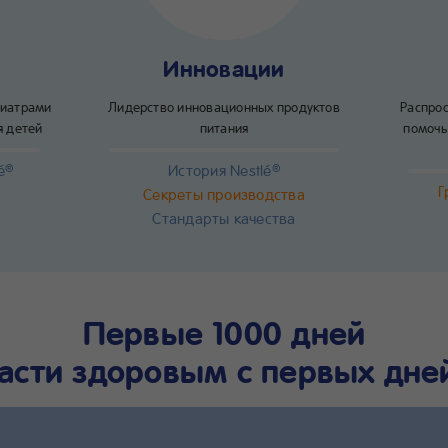
Инновации
диатрами
Лидерство инновационных продуктов
Распрос
я детей
питания
помочь
é
История Nestlé
®
®
Г
Секреты производства
Стандарты качества
Первые 1000 дней
асти здоровым с первых дне