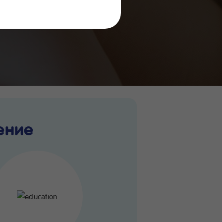
й жизни
ение