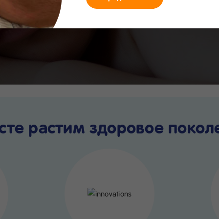
я в 1000 первых дне
сте растим здоровое покол