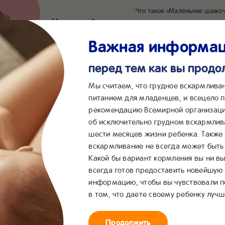
Что такое «Маленькие шажоч
Наш новый суперсервис для отслеживания 
Попробовать сейчас
Важная информа
перед тем как вы прод
*2055
Сообщения в ВКонта
Мы считаем, что грудное вскармлива
питанием для младенцев, и всецело
рекомендацию Всемирной организаци
...
&me
Сервисы
Бейбимания
об исключительно грудном вскармлив
шести месяцев жизни ребенка. Также
вскармливание не всегда может быть 
Какой бы вариант кормления вы ни вы
всегда готов предоставить новейшую
информацию, чтобы вы чувствовали 
в том, что даете своему ребенку лучш
азовательная прогр
Продолжить