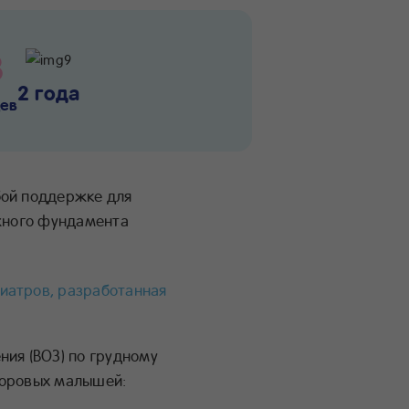
8
2 года
ев
бой поддержке для
ежного фундамента
иатров, разработанная
ия (ВОЗ) по грудному
доровых малышей: