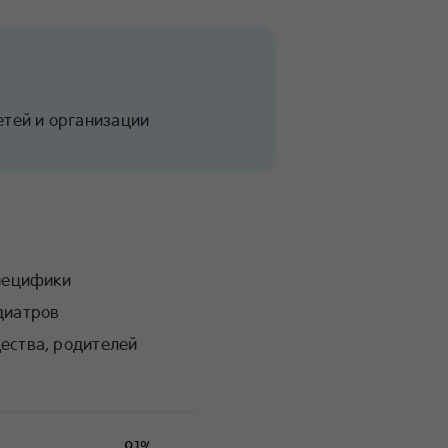
етей и организации
специфики
диатров
ества, родителей
91%