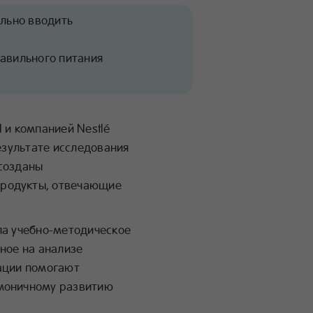
ильно вводить
равильного питания
 и компанией Nestlé
езультате исследования
 созданы
продукты, отвечающие
ла учебно-методическое
ное на анализе
дации помогают
рмоничному развитию