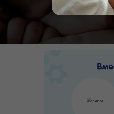
питани
Вме