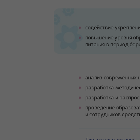
содействие укреплени
повышение уровня обр
питания в период бер
анализ современных н
разработка методиче
разработка и распро
проведение образова
и сотрудников средс
Гены отца и матери —