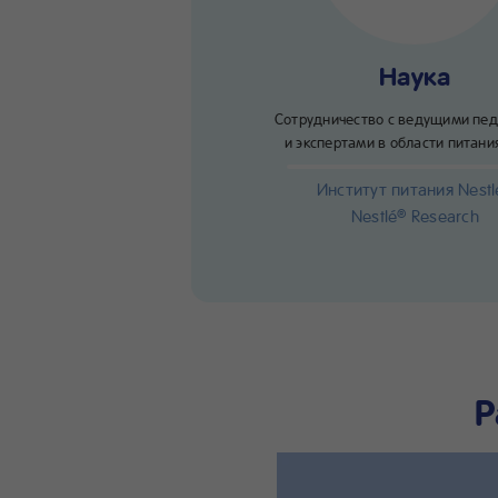
Наука
Сотрудничество с ведущими пе
и экспертами в области питани
Институт питания Nestl
Nestlé
Research
®
Р