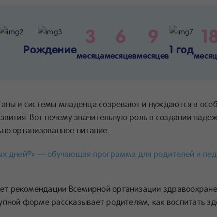
3
6
9
1
Рождение
1 год
месяца
месяцев
месяцев
месяц
ганы и системы младенца созревают и нуждаются в осо
азвития. Вот почему значительную роль в создании над
ьно организованное питание.
ых дней
» — обучающая программа для родителей и пед
®
т рекомендации Всемирной организации здравоохранен
упной форме рассказывает родителям, как воспитать з