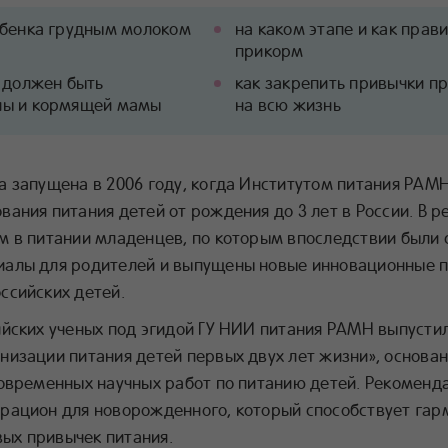
ебенка грудным молоком
на каком этапе и как прав
прикорм
 должен быть
как закрепить привычки п
ны и кормящей мамы
на всю жизнь
а запущена в 2006 году, когда Институтом питания РАМН
ания питания детей от рождения до 3 лет в России. В р
м в питании младенцев, по которым впоследствии были
иалы для родителей и выпущены новые инновационные 
ссийских детей.
ийских ученых под эгидой ГУ НИИ питания РАМН выпусти
низации питания детей первых двух лет жизни», основан
современных научных работ по питанию детей. Рекомен
рацион для новорожденного, который способствует га
ых привычек питания.