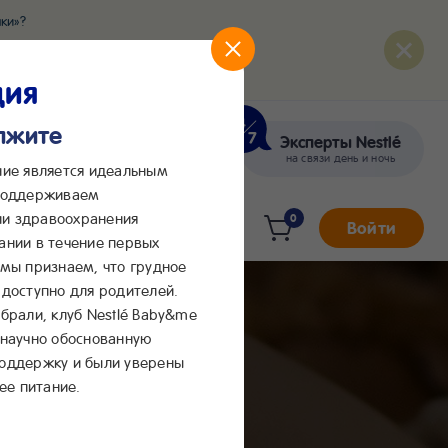
ки»?
развития вашего малыша
ция
олжите
Эксперты Nestlé
кте
Сообщения в Max
на связи день и ночь
ние является идеальным
 поддерживаем
и здравоохранения
0
Войти
ании в течение первых
 мы признаем, что грудное
доступно для родителей.
брали, клуб Nestlé Baby&me
 научно обоснованную
поддержку и были уверены
ее питание.
амма