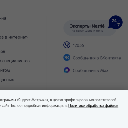
ния
Эксперты Nestlé
на связи день и ночь
в в интернет-
*2055
зов
Сообщения в ВКонтакте
х специалистов
айтом
Сообщения в Max
 данных
рограммы «Яндекс Метрика», в целях профилирования посетителей
те сайт. Более подробная информация в
Политике обработки файлов
© Компания Nestlé, 2026 г. Все права защищены.
аделец товарных знаков: Société des Produits Nestlé S.A. (Швейцария).