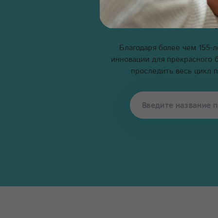
Благодаря более чем 155-
инновации для прекрасного 
проследить весь цикл 