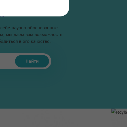
х
 себе научно обоснованные
ем, мы даем вам возможность
едиться в его качестве.
Найти