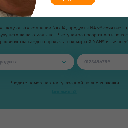
155 лет заботы о малыша
®
летнему опыту компании Nestlé, продукты NAN
сочетают в
будущего вашего малыша. Выступая за прозрачность во вс
®
производства каждого продукта под маркой NAN
и лично уб
Введите номер партии, указанной на дне упаковки
Где искать?