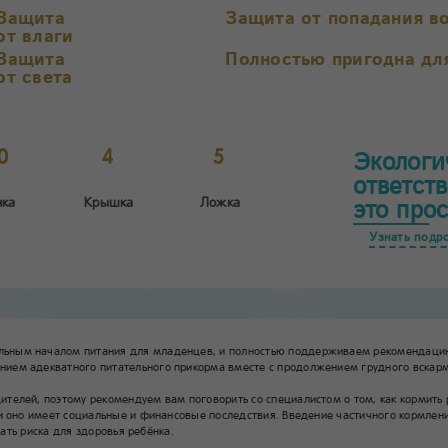
Защита
Защита от попадания в
от влаги
Защита
Полностью пригодна дл
от света
0
4
5
Экологи
ответст
нка
Крышка
Ложка
это прос
Узнать подр
льным началом питания для младенцев, и полностью поддерживаем рекомендацию
ием адекватного питательного прикорма вместе с продолжением грудного вскарм
елей, поэтому рекомендуем вам поговорить со специалистом о том, как кормить ре
и оно имеет социальные и финансовые последствия. Введение частичного кормлени
жать риска для здоровья ребёнка.