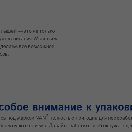
алышей — это не только
уктов питания. Мы хотим
и делаем все возможное
сов.
собое внимание к упаков
®
тов под маркой NAN
полностью пригодна для переработ
бном пункте приема. Давайте заботиться об окружающе