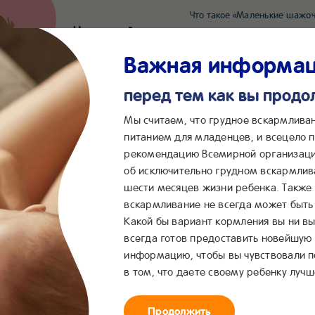
Что такое «Маленькие шажоч
Наш новый суперсервис для отслеживания 
Попробовать сейчас
Важная информа
перед тем как вы прод
*2055
Сообщения в ВКонта
Мы считаем, что грудное вскармлива
питанием для младенцев, и всецело
рекомендацию Всемирной организаци
...
&me
Сервисы
Бейбимания
об исключительно грудном вскармлив
шести месяцев жизни ребенка. Также
вскармливание не всегда может быть 
Какой бы вариант кормления вы ни вы
всегда готов предоставить новейшую
информацию, чтобы вы чувствовали 
в том, что даете своему ребенку лучш
Продолжить