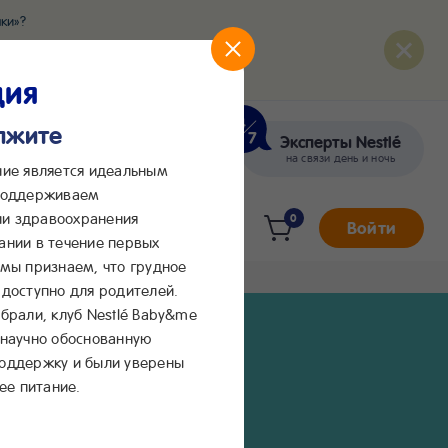
ки»?
развития вашего малыша
ция
олжите
Эксперты Nestlé
кте
Сообщения в Max
на связи день и ночь
ние является идеальным
 поддерживаем
и здравоохранения
0
Войти
ании в течение первых
 мы признаем, что грудное
доступно для родителей.
брали, клуб Nestlé Baby&me
 научно обоснованную
поддержку и были уверены
ее питание.