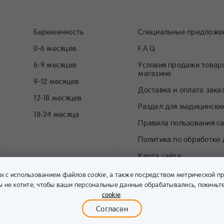
Беременность
Специальные предложе
0-6 месяцев
F.A.Q
6-9 месяцев
Условия продажи товаро
магазине
9-12 месяцев
Доставка и оплата зака
12-18 месяцев
Раздел для медицински
18-24 месяца
Правила пользования с
Политика по обработке
Карта сайта
ых с использованием файлов cookie, а также посредством метрической п
 вы не хотите, чтобы ваши персональные данные обрабатывались, покинь
cookie
.
® Вл
Согласен