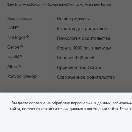
Baby&me — ребёнок и я. Официальный интернет-магазин Нестле.
Наши бренды
Наши продукты
NAN
®
Выплаты для родителей
Nestogen
®
Психология родительства
Gerber
®
Советы 1000 опытных мам
Nestlé
®
Первые 1000 дней
Alfaré
®
Производство Gerber
Ресурс Юниор
Современное родительство
Вы даёте согласие на обработку персональных данных, собираем
сайта, получения статистических данных о посещении сайта. Если
ЧАТ-БОТ