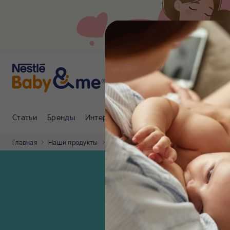
Статьи
Бренды
Интернет-магазин
Клуб Nestlé Baby
Главная
Наши продукты
155 лет заботы о малышах