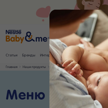
Статьи
Бренды
Интернет-магазин
Клуб Nestlé Baby
Главная
Наши продукты
GERBER®
Введение прикорма
Меню для мал