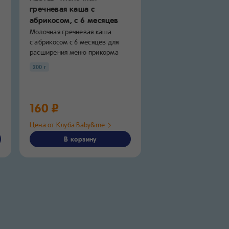
гречневая каша с
каша с яблоком,
с
абрикосом,
с 6 месяцев
месяцев
Молочная гречневая каша
Каша молочная детск
с абрикосом с 6 месяцев для
NESTLÉ® овсяная с ябл
расширения меню прикорма
с 6 месяцев* МУЛЬТИ
и знакомства...
каше...
200 г
200 г
160 ₽
160 ₽
Цена от Клуба Baby&me
Цена от Клуба Baby&
В корзину
В корзину