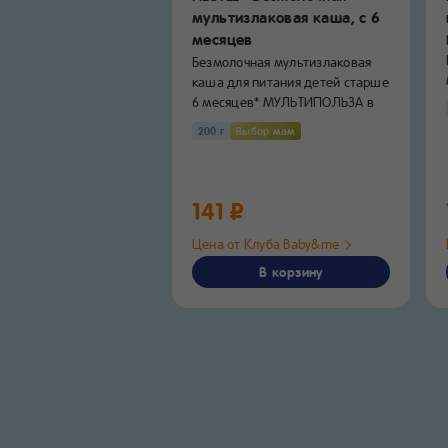
злаковая
мультизлаковая каша,
с 6
ом и малиной»,
с 6
месяцев
Безмолочная мультизлаковая
каша для питания детей старше
сты GERBER® знают,
6 месяцев* МУЛЬТИПОЛЬЗА в
ый прикорм —
каше NESTLÉ®...
 событие для вас
200 г
Выбор мам
.
ор мам
141 ₽
Клуба Baby&me
Цена от Клуба Baby&me
В корзину
В корзину