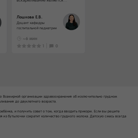
театр и кинетический 
идеальным началом питания для
есть множество прове
младенцев и полностью
Лошкова Е.В.
классических игрушек 
поддерживаем рекомендацию
Доцент кафедры
развития детской мото
Всемирной организации
госпитальной педиатрии
Но иногда хочется пой
здравоохранения
по новому сценарию
обисключительно грудном
~6 мин
~2 мин
и попробовать что‑то 
вскармливании в течение первых
1
0
0
0
шести месяцев жизни
с последующим введением
адекватного питательного
прикорма вместе
с продолжением грудного
вскармливания до двухлетнего
возраста.
 Всемирной организации здравоохранения об исключительно грудном
ливания до двухлетнего возраста.
бёнка, и получить совет о том, когда вводить прикорм. Если вы решите
я из бутылочки сократит количество грудного молока. Детскую смесь всегда