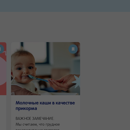
Молочные каши в качестве
Развиваем мелку
прикорма
моторику: интере
игрушки для самы
ВАЖНОЕ ЗАМЕЧАНИЕ.
современных мам 
Мы считаем, что грудное
Рыбалка, шнуровка, п
вскармливание является