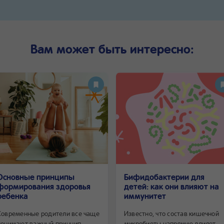
Вам может быть интересно:
Основные принципы
Бифидобактерии для
формирования здоровья
детей: как они влияют на
ребенка
иммунитет
Современные родители все чаще
Известно, что состав кишечной
понимают важный принцип —
микробиоты напрямую влияет