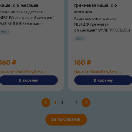
каша,
с 6 месяцев
гречневая каша,
с 6
месяцев
Каша молочная детская
NESTLÉ® овсяная, с 6 месяцев*
Каша молочная детская
МУЛЬТИПОЛЬЗА в каше
NESTLÉ® гречневая,
NESTLÉ®...
с 6 месяцев* МУЛЬТИПОЛЬЗА в
200 г
каше NESTLÉ®...
200 г
160 ₽
160 ₽
Цена от Клуба Baby&me
Цена от Клуба Baby&me
В корзину
В корзину
1
2
4
За покупками!