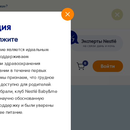
ки»?
развития вашего малыша
ция
олжите
Эксперты Nestlé
кте
Сообщения в Max
на связи день и ночь
ние является идеальным
 поддерживаем
и здравоохранения
0
Войти
ании в течение первых
 мы признаем, что грудное
доступно для родителей.
брали, клуб Nestlé Baby&me
 научно обоснованную
поддержку и были уверены
ее питание.