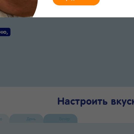
циона
ню,
Настроить вку
о
День
Вечер