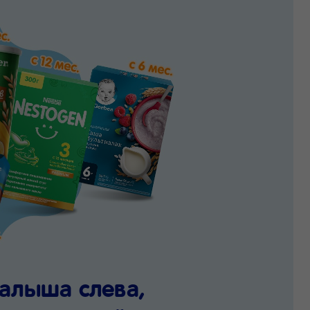
малыша
слева
,