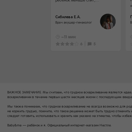
увеличивается его физическая
активность. Он осваивает
Сибилева Е.А.
окружающее пространство,
Врач акушер-гинеколог
учится устанавливать контакт
с самыми близкими людьми.
В этот период многие родители
~11 мин
вводят первый прикорм —
6
5
и малыш получает знания о вкусе
различных продуктов. Подробнее
о том, как развивается ребенок
в возрасте 6-7 месяцев, читайте
в статье.
ВАЖНОЕ ЗАМЕЧАНИЕ. Мы считаем, что грудное вскармливание является идеа
вскармливании в течение первых шести месяцев жизни с последующим введен
Мы также понимаем, что грудное вскармливание не всегда возможно для родит
не кормить грудью, помните, что такое решение может быть трудно отменить 
следует готовить, использовать и хранить как указано на этикетке, чтобы избе
Baby&me — ребёнок и я. Официальный интернет-магазин Нестле.