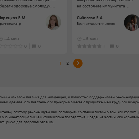
«береги здоровье смолоду».
на состояние иммунитета
Именно здоровье ребенка — это
человека в любом возрасте,
Парецкая Е.М.
Сибилева Е.А.
самое важное для любых мамы
но особенно — в первые годы
Врач-педиатр
Врач акушер-гинеколог
и папы. Многие люди сегодня
жизни. Именно в этот период
следят за собственным
происходит заселение
здоровьем, ведут активный
кишечника микроорганизмами
~4 мин
~5 мин
образ жизни, занимаются
и закладывается фундамент
0
0
1
0
спортом, рационально питаются
здоровья ребенка.
и регулярно посещают врача. Это
правильно, и подобный образ
1
2
жизни нужно прививать
и малышу буквально с рождения.
льным началом питания для младенцев, и полностью поддерживаем рекомендацию
ием адекватного питательного прикорма вместе с продолжением грудного вскарм
елей, поэтому рекомендуем вам поговорить со специалистом о том, как кормить ре
и оно имеет социальные и финансовые последствия. Введение частичного кормлени
жать риска для здоровья ребёнка.