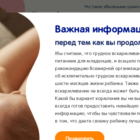
Что такое «Маленькие шажоч
Наш новый суперсервис для отслеживания 
Попробовать сейчас
Важная информа
перед тем как вы прод
*2055
Сообщения в ВКонта
Мы считаем, что грудное вскармлива
питанием для младенцев, и всецело
рекомендацию Всемирной организаци
...
&me
Сервисы
Бейбимания
об исключительно грудном вскармлив
шести месяцев жизни ребенка. Также
вскармливание не всегда может быть 
Какой бы вариант кормления вы ни вы
всегда готов предоставить новейшую
информацию, чтобы вы чувствовали 
ыша
в том, что даете своему ребенку лучш
Продолжить