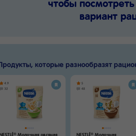
чтобы посмотрет
вариант ра
Продукты, которые разнообразят рацио
4.9
5
32
48
NESTLÉ
Молочная овсяная
NESTLÉ
Молочная
®
®