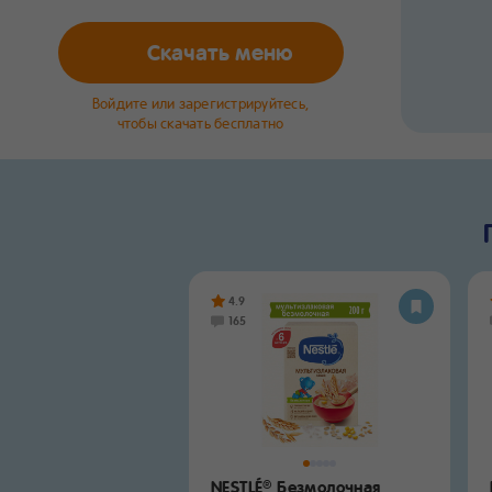
Скачать меню
Войдите или зарегистрируйтесь,
чтобы скачать бесплатно
4.9
165
я каша GERBER
NESTLÉ
Безмолочная
®
®