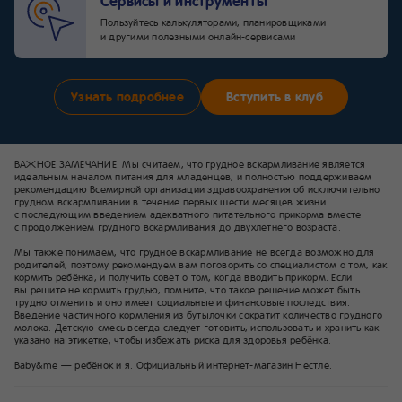
Сервисы и инструменты
Пользуйтесь калькуляторами, планировщиками
и другими полезными онлайн-сервисами
Узнать подробнее
Вступить в клуб
ВАЖНОЕ ЗАМЕЧАНИЕ. Мы считаем, что грудное вскармливание является
идеальным началом питания для младенцев, и полностью поддерживаем
рекомендацию Всемирной организации здравоохранения об исключительно
грудном вскармливании в течение первых шести месяцев жизни
с последующим введением адекватного питательного прикорма вместе
с продолжением грудного вскармливания до двухлетнего возраста.
Мы также понимаем, что грудное вскармливание не всегда возможно для
родителей, поэтому рекомендуем вам поговорить со специалистом о том, как
кормить ребёнка, и получить совет о том, когда вводить прикорм. Если
вы решите не кормить грудью, помните, что такое решение может быть
трудно отменить и оно имеет социальные и финансовые последствия.
Введение частичного кормления из бутылочки сократит количество грудного
молока. Детскую смесь всегда следует готовить, использовать и хранить как
указано на этикетке, чтобы избежать риска для здоровья ребёнка.
Baby&me — ребёнок и я. Официальный интернет-магазин Нестле.