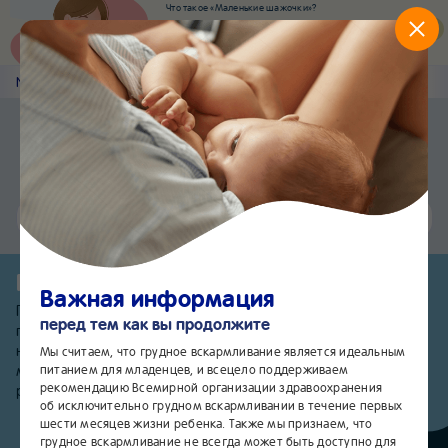
Что такое «Маленькие шажочки»?
Наш новый суперсервис для отслеживания
развития вашего малыша
Попробовать сейчас
Nestlé
Baby
&me
Главная
Приложение Nestlé Baby&me
Установить
Еще быстрее и удобнее
Чат
24/7
Привет, малыш!
Важная информация
Первые месяцы жизни малыша полны впечатлений. Каждое
перед тем как вы продолжите
прикосновение, жест, плач или улыбка могу вызвать у вас
не только множество эмоций, но и вопросов. Здесь
Мы считаем, что грудное вскармливание является идеальным
питанием для младенцев, и всецело поддерживаем
мы делимся самой полезной информацией о питании,
рекомендацию Всемирной организации здравоохранения
развитии и здоровье новорожденного.
об исключительно грудном вскармливании в течение первых
шести месяцев жизни ребенка. Также мы признаем, что
грудное вскармливание не всегда может быть доступно для