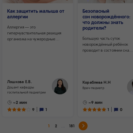
Как защитить малыша от
Безопасный
аллергии
сон новорождённого:
что должны знать
Аллергия — это
родители?
гиперчувствительная реакция
Большую часть суток
организма на чужеродные
новорождённый ребёнок
вещества внешней среды. Это
проводит в состоянии сна.
преимущественно белки,
В первый месяц малыш спи
источником которых служит
примерно 14-17 часов. Его
пыль, шерсть животных
спальное место, окружающ
и определенные продукты
пространство и предметы, 
питания.
в которой он находится, в
Лошкова Е.В.
Кораблева Н.Н
условия, воздействующие в
Доцент кафедры
Врач-педиатр
момент — не просто вопро
госпитальной педиатрии
комфорта, а важнейшие
~2 мин
~9 мин
факторы, которые могут ли
9
1
1
0
защитить, либо стать причи
жизнеугрожающих состоян
1
2
181