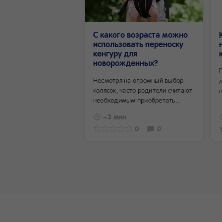
С какого возраста можно
использовать переноску
кенгуру для
новорожденных?
Несмотря на огромный выбор
колясок, часто родители считают
необходимым приобретать
и разнообразные тканевые
~3 мин
переноски.
0
0