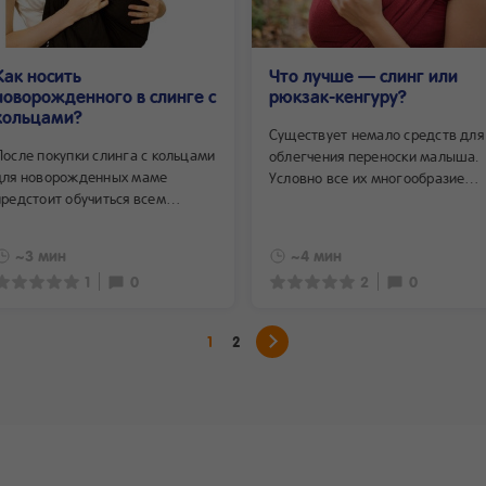
Как носить
Что лучше — слинг или
новорожденного в слинге с
рюкзак-кенгуру?
кольцами?
Существует немало средств для
После покупки слинга с кольцами
облегчения переноски малыша.
для новорожденных маме
Условно все их многообразие
предстоит обучиться всем
можно разделить на две группы
премудростям обращения с ним.
слинги и рюкзаки. И, прежде че
И хотя данная перевязь является
выбрать конкретную модель,
~3 мин
~4 мин
одной из самых простых
родители должны определиться
1
0
2
0
в освоении, все же необходимо
что лучше для ребенка — слинг
потратить некоторое время,
или рюкзак-кенгуру. В этой
чтобы обучиться правильно
статье мы рассмотрим
1
2
завязывать ее, надевать на себя,
преимущества и недостатки тог
укладывать и извлекать из нее
и другого средства переноски.
малыша.