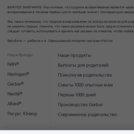
ВАЖНОЕ ЗАМЕЧАНИЕ. Мы считаем, что грудное вскармливание является идеа
вскармливании в течение первых шести месяцев жизни с последующим введен
Мы также понимаем, что грудное вскармливание не всегда возможно для родит
не кормить грудью, помните, что такое решение может быть трудно отменить 
следует готовить, использовать и хранить как указано на этикетке, чтобы избе
Baby&me — ребёнок и я. Официальный интернет-магазин Нестле.
Наши бренды
Наши продукты
NAN
®
Выплаты для родителей
Nestogen
®
Психология родительства
Gerber
®
Советы 1000 опытных мам
Nestlé
®
Первые 1000 дней
Alfaré
®
Производство Gerber
Ресурс Юниор
Современное родительство