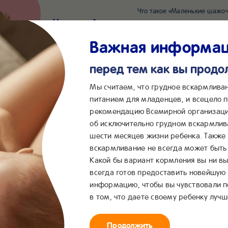
Что такое «Маленькие шажоч
Наш новый суперсервис для отслеживания 
Попробовать сейчас
Важная информа
перед тем как вы прод
*2055
Сообщения в ВКонта
Мы считаем, что грудное вскармлива
питанием для младенцев, и всецело
рекомендацию Всемирной организаци
...
&me
Сервисы
Бейбимания
об исключительно грудном вскармлив
шести месяцев жизни ребенка. Также
вскармливание не всегда может быть 
Какой бы вариант кормления вы ни вы
всегда готов предоставить новейшую
информацию, чтобы вы чувствовали 
в том, что даете своему ребенку лучш
Продолжить