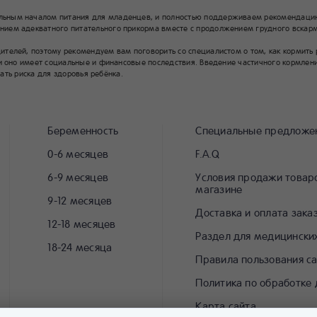
льным началом питания для младенцев, и полностью поддерживаем рекомендацию
ием адекватного питательного прикорма вместе с продолжением грудного вскарм
елей, поэтому рекомендуем вам поговорить со специалистом о том, как кормить ре
и оно имеет социальные и финансовые последствия. Введение частичного кормлени
жать риска для здоровья ребёнка.
Беременность
Специальные предложе
0-6 месяцев
F.A.Q
6-9 месяцев
Условия продажи товаро
магазине
9-12 месяцев
Доставка и оплата зака
12-18 месяцев
Раздел для медицински
18-24 месяца
Правила пользования с
Политика по обработке
Карта сайта