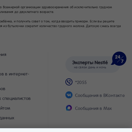
 Всемирной организации здравоохранения об исключительно грудном
ливания до двухлетнего возраста.
бёнка, и получить совет о том, когда вводить прикорм. Если вы решите
я из бутылочки сократит количество грудного молока. Детскую смесь всегда
ния
Эксперты Nestlé
на связи день и ночь
в в интернет-
*2055
зов
Сообщения в ВКонтакте
х специалистов
айтом
Сообщения в Max
 данных