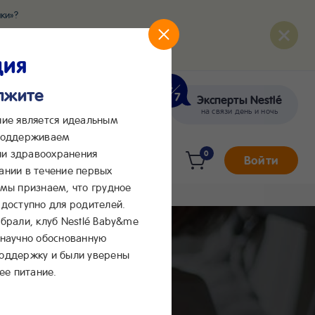
ки»?
развития вашего малыша
ция
олжите
Эксперты Nestlé
кте
Сообщения в Max
на связи день и ночь
ние является идеальным
 поддерживаем
и здравоохранения
0
Войти
ании в течение первых
 мы признаем, что грудное
доступно для родителей.
брали, клуб Nestlé Baby&me
 научно обоснованную
поддержку и были уверены
ее питание.