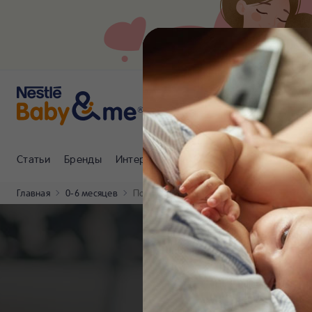
Статьи
Бренды
Интернет-магазин
Клуб Nestlé Baby
Главная
0-6 месяцев
Полезные советы при беременности