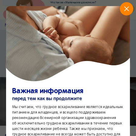
Что такое «Маленькие шажочки»?
Наш новый суперсервис для отслеживания
развития вашего малыша
Попробовать сейчас
Nestlé
Baby
&me
0-6 месяцев
Приложение Nestlé Baby&me
Установить
Еще быстрее и удобнее
Чат
24/7
Важная информация
перед тем как вы продолжите
Подготовка к родам
Мы считаем, что грудное вскармливание является идеальным
питанием для младенцев, и всецело поддерживаем
рекомендацию Всемирной организации здравоохранения
об исключительно грудном вскармливании в течение первых
шести месяцев жизни ребенка. Также мы признаем, что
грудное вскармливание не всегда может быть доступно для