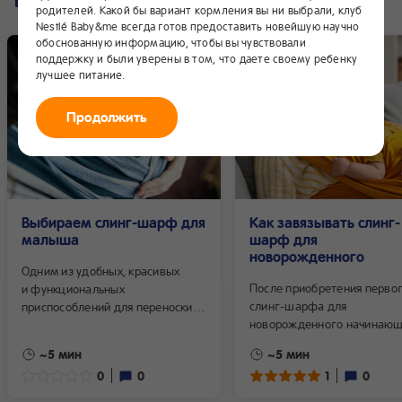
Все записи
родителей. Какой бы вариант кормления вы ни выбрали, клуб
Nestlé Baby&me всегда готов предоставить новейшую научно
обоснованную информацию, чтобы вы чувствовали
поддержку и были уверены в том, что даете своему ребенку
лучшее питание.
Продолжить
Выбираем слинг-шарф для
Как завязывать слинг-
малыша
шарф для
новорожденного
Одним из удобных, красивых
После приобретения перво
и функциональных
слинг-шарфа для
приспособлений для переноски
новорожденного начинаю
малыша является слинг-шарф.
слингомаме предстоит осв
Ведь каждая молодая мама
~5 мин
~5 мин
основные способы намотки.
хочет больше успевать и при
0
0
1
0
От правильности выбранно
этом меньше уставать.
способа и техники приматы