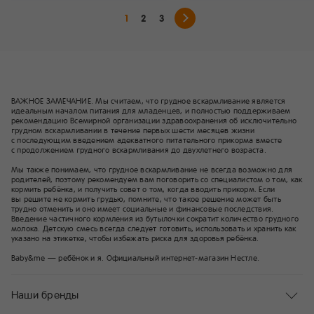
зависят комфорт и безопас
1
2
3
ребенка, а также удобство
По большому счету, это
определяет, станет ли слин
незаменимым помощником
останется ненужной покупк
ВАЖНОЕ ЗАМЕЧАНИЕ. Мы считаем, что грудное вскармливание является
идеальным началом питания для младенцев, и полностью поддерживаем
рекомендацию Всемирной организации здравоохранения об исключительно
грудном вскармливании в течение первых шести месяцев жизни
с последующим введением адекватного питательного прикорма вместе
с продолжением грудного вскармливания до двухлетнего возраста.
Мы также понимаем, что грудное вскармливание не всегда возможно для
родителей, поэтому рекомендуем вам поговорить со специалистом о том, как
кормить ребёнка, и получить совет о том, когда вводить прикорм. Если
вы решите не кормить грудью, помните, что такое решение может быть
трудно отменить и оно имеет социальные и финансовые последствия.
Введение частичного кормления из бутылочки сократит количество грудного
молока. Детскую смесь всегда следует готовить, использовать и хранить как
указано на этикетке, чтобы избежать риска для здоровья ребёнка.
Baby&me — ребёнок и я. Официальный интернет-магазин Нестле.
Наши бренды