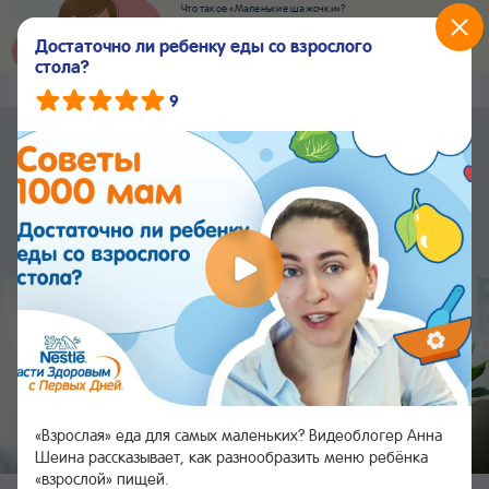
Что такое «Маленькие шажочки»?
Наш новый суперсервис для отслеживания
развития вашего малыша
Достаточно ли ребенку еды со взрослого
Попробовать сейчас
стола?
Nestlé
Baby
&me
Сервисы
9
Приложение Nestlé Baby&me
Установить
Еще быстрее и удобнее
Чат
24/7
«Взрослая» еда для самых маленьких? Видеоблогер Анна
Шеина рассказывает, как разнообразить меню ребёнка
«взрослой» пищей.