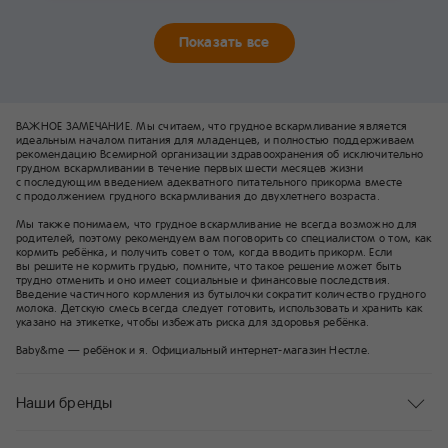
Показать все
ВАЖНОЕ ЗАМЕЧАНИЕ. Мы считаем, что грудное вскармливание является
идеальным началом питания для младенцев, и полностью поддерживаем
рекомендацию Всемирной организации здравоохранения об исключительно
грудном вскармливании в течение первых шести месяцев жизни
с последующим введением адекватного питательного прикорма вместе
с продолжением грудного вскармливания до двухлетнего возраста.
Мы также понимаем, что грудное вскармливание не всегда возможно для
родителей, поэтому рекомендуем вам поговорить со специалистом о том, как
кормить ребёнка, и получить совет о том, когда вводить прикорм. Если
вы решите не кормить грудью, помните, что такое решение может быть
трудно отменить и оно имеет социальные и финансовые последствия.
Введение частичного кормления из бутылочки сократит количество грудного
молока. Детскую смесь всегда следует готовить, использовать и хранить как
указано на этикетке, чтобы избежать риска для здоровья ребёнка.
Baby&me — ребёнок и я. Официальный интернет-магазин Нестле.
Наши бренды