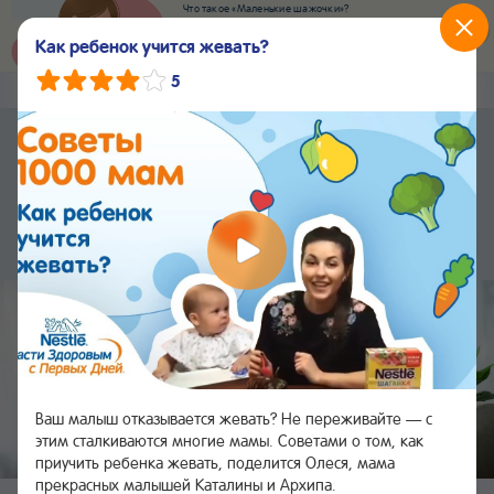
Что такое «Маленькие шажочки»?
Наш новый суперсервис для отслеживания
развития вашего малыша
Как ребенок учится жевать?
Попробовать сейчас
5
Nestlé
Baby
&me
Сервисы
Приложение Nestlé Baby&me
Установить
Еще быстрее и удобнее
Чат
24/7
Ваш малыш отказывается жевать? Не переживайте — с
этим сталкиваются многие мамы. Советами о том, как
приучить ребенка жевать, поделится Олеся, мама
прекрасных малышей Каталины и Архипа.