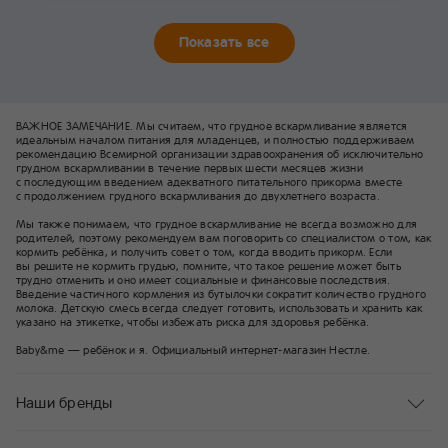
Показать все
ВАЖНОЕ ЗАМЕЧАНИЕ. Мы считаем, что грудное вскармливание является
идеальным началом питания для младенцев, и полностью поддерживаем
рекомендацию Всемирной организации здравоохранения об исключительно
грудном вскармливании в течение первых шести месяцев жизни
с последующим введением адекватного питательного прикорма вместе
с продолжением грудного вскармливания до двухлетнего возраста.
Мы также понимаем, что грудное вскармливание не всегда возможно для
родителей, поэтому рекомендуем вам поговорить со специалистом о том, как
кормить ребёнка, и получить совет о том, когда вводить прикорм. Если
вы решите не кормить грудью, помните, что такое решение может быть
трудно отменить и оно имеет социальные и финансовые последствия.
Введение частичного кормления из бутылочки сократит количество грудного
молока. Детскую смесь всегда следует готовить, использовать и хранить как
указано на этикетке, чтобы избежать риска для здоровья ребёнка.
Baby&me — ребёнок и я. Официальный интернет-магазин Нестле.
Наши бренды