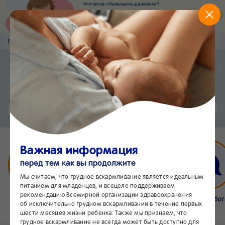
Что такое «Маленькие шажочки»?
Наш новый суперсервис для отслеживания
развития вашего малыша
Попробовать сейчас
Nestlé
Baby
&me
Статьи
Приложение Nestlé Baby&me
Установить
Еще быстрее и удобнее
Чат
24/7
Важная информация
перед тем как вы продолжите
Мы считаем, что грудное вскармливание является идеальным
питанием для младенцев, и всецело поддерживаем
рекомендацию Всемирной организации здравоохранения
Бейбимания
Что нового
Интернет-
Линия забо
об исключительно грудном вскармливании в течение первых
магазин
24/7
шести месяцев жизни ребенка. Также мы признаем, что
грудное вскармливание не всегда может быть доступно для