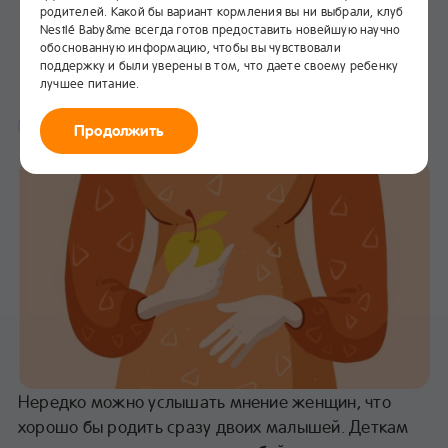
родителей. Какой бы вариант кормления вы ни выбрали, клуб
2-я неделя беременности
Nestlé Baby&me всегда готов предоставить новейшую научно
двойней
обоснованную информацию, чтобы вы чувствовали
поддержку и были уверены в том, что даете своему ребенку
лучшее питание.
В избранное
Первый триместр беременности
Продолжить
Нередко можно услышать мнение женщин, что
хорошо бы родить сразу двоих малышей. Деткам