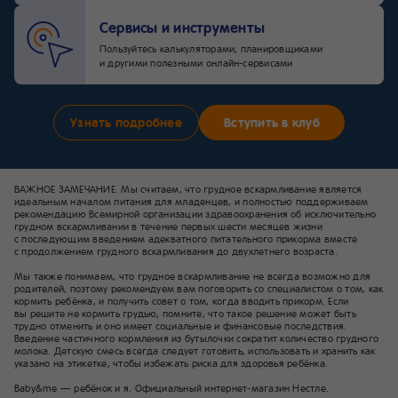
Сервисы и инструменты
Пользуйтесь калькуляторами, планировщиками
и другими полезными онлайн-сервисами
Узнать подробнее
Вступить в клуб
ВАЖНОЕ ЗАМЕЧАНИЕ. Мы считаем, что грудное вскармливание является
идеальным началом питания для младенцев, и полностью поддерживаем
рекомендацию Всемирной организации здравоохранения об исключительно
грудном вскармливании в течение первых шести месяцев жизни
с последующим введением адекватного питательного прикорма вместе
с продолжением грудного вскармливания до двухлетнего возраста.
Мы также понимаем, что грудное вскармливание не всегда возможно для
родителей, поэтому рекомендуем вам поговорить со специалистом о том, как
кормить ребёнка, и получить совет о том, когда вводить прикорм. Если
вы решите не кормить грудью, помните, что такое решение может быть
трудно отменить и оно имеет социальные и финансовые последствия.
Введение частичного кормления из бутылочки сократит количество грудного
молока. Детскую смесь всегда следует готовить, использовать и хранить как
указано на этикетке, чтобы избежать риска для здоровья ребёнка.
Baby&me — ребёнок и я. Официальный интернет-магазин Нестле.