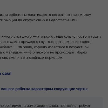
жизни ребенка такова: имеется несоответствие между
вои эмоции до окружающих и недостаточными
 ничего страшного — это всего лишь кризис первого года у
ся все мамы примерно спустя год от рождения своего
ребенка — явление, хорошо известное в возрастной
едь с малышом ничего плохого не происходит. Через
вновь сменится спокойным периодом.
е сам!
и вашего ребенка характерны следующие черты:
не реагирует на замечания и слова, постоянно требует