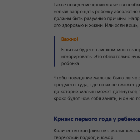
Такое поведение крохи является необх
нельзя запрещать ребенку абсолютно 
должны быть разумные причины. Напри
его здоровью и жизни. Или если вещь, 
Важно!
Если вы будете слишком много зап
игнорировать. Это обязательно ну
ребенка.
Чтобы поведение малыша было легче 
предметы туда, где он их не сможет до
до которых малыш может дотянуться, т
крохе будет чем себя занять, и он не 
Кризис первого года у ребенк
Количество конфликтов с малышом зна
творческий подход и юмор.