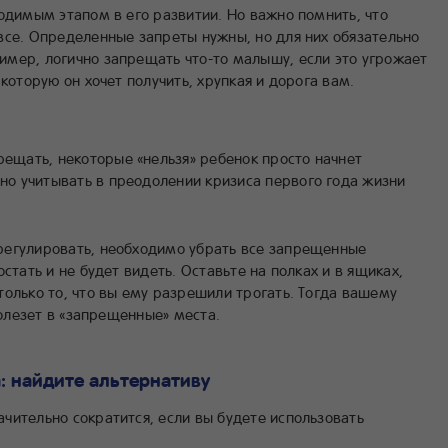
одимым этапом в его развитии. Но важно помнить, что
все. Определенные запреты нужны, но для них обязательно
мер, логично запрещать что-то малышу, если это угрожает
которую он хочет получить, хрупкая и дорога вам.
рещать, некоторые «нельзя» ребенок просто начнет
жно учитывать в преодолении кризиса первого года жизни
регулировать, необходимо убрать все запрещенные
стать и не будет видеть. Оставьте на полках и в ящиках,
олько то, что вы ему разрешили трогать. Тогда вашему
полезет в «запрещенные» места.
а: найдите альтернативу
чительно сократится, если вы будете использовать