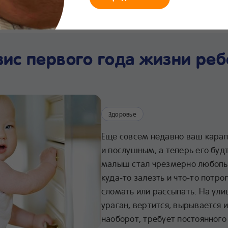
мания
Что нового
Интернет-
Линия заботы
Хра
магазин
24/7
про
зис первого года жизни реб
Здоровье
Еще совсем недавно ваш кара
и послушным, а теперь его буд
малыш стал чрезмерно любопыт
куда-то залезть и что-то потро
сломать или рассыпать. На ули
ураган, вертится, вырывается и
наоборот, требует постоянного