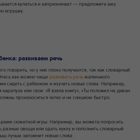
ывается купаться и капризничает — предложите ему
ую игрушку.
бенка: развиваем речь
о говорить, но у них плохо получается, так как словарный
айтесь как можно чаще
развивать речь
маленького
ми сидеть с ребенком и изучать новые слова. Например,
карапуза или свои: «Я взяла книгу», «Ты положил на диван
 должны произноситься четко и не слишком быстро.
время сюжетной игры. Например, вы можете попросить
ь разные овощи или одеть куклу и пополнить словарный
ыш лучше запомнит новые слова.