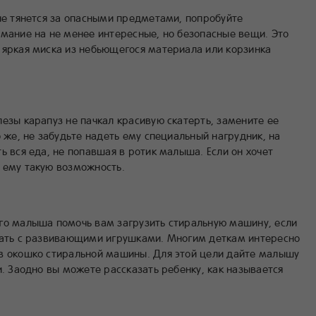
не тянется за опасными предметами, попробуйте
имание на не менее интересные, но безопасные вещи. Это
 яркая миска из небьющегося материала или корзинка
езы карапуз не пачкал красивую скатерть, замените ее
о же, не забудьте надеть ему специальный нагрудник, на
ь вся еда, не попавшая в ротик малыша. Если он хочет
 ему такую возможность.
го малыша помочь вам загрузить стиральную машину, если
рать с развивающими игрушками. Многим деткам интересно
в окошко стиральной машины. Для этой цели дайте малышу
и. Заодно вы можете рассказать ребенку, как называется