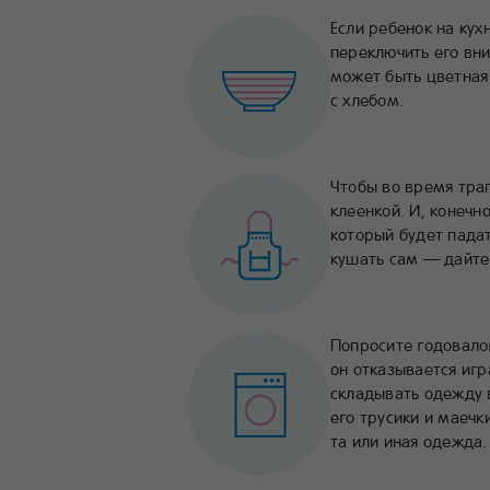
Если ребенок на кух
переключить его вн
может быть цветная
с хлебом.
Чтобы во время трап
клеенкой. И, конечн
который будет падат
кушать сам — дайте
Попросите годовало
он отказывается иг
складывать одежду 
его трусики и маечк
та или иная одежда.