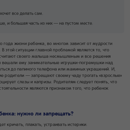
хочет все делать сам.
ше, и большая часть из них — на пустом месте.
го года жизни ребенка, во многом зависит от мудрости
В этой ситуации главной проблемой является то, что
считают своего малыша несмышленым и все решения
вы вешали ему занимательные игрушки-погремушки над
нуться до папиного телефона или маминых украшений. И,
гие родители — запрещают своему чаду трогать «взрослые»
воцирует слезы и капризы. Родителям следует понять, что
тоятельности являются признаком того, что ребенок
бенка: нужно ли запрещать?
ет кричать, плакать, устраивать истерики.