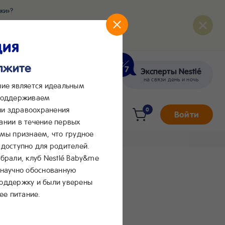
ки»?
развития вашего малыша
ция
олжите
Эксперты Nestlé
кте
Сообщения в Max
на связи день и ночь
ние является идеальным
 поддерживаем
и здравоохранения
0
Войти
ании в течение первых
 мы признаем, что грудное
доступно для родителей.
брали, клуб Nestlé Baby&me
 научно обоснованную
поддержку и были уверены
ее питание.