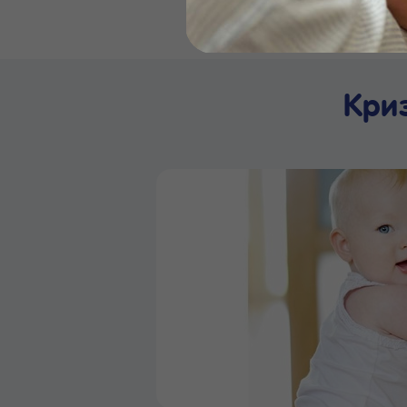
Бейби
Кри