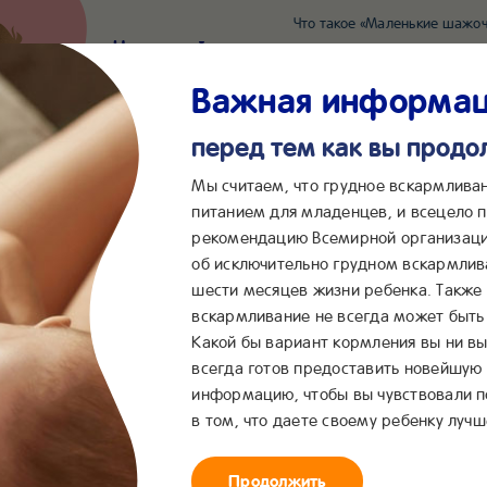
Что такое «Маленькие шажоч
Наш новый суперсервис для отслеживания 
Попробовать сейчас
Важная информа
перед тем как вы прод
*2055
Сообщения в ВКонта
Мы считаем, что грудное вскармлива
питанием для младенцев, и всецело
рекомендацию Всемирной организаци
...
&me
Сервисы
Бейбимания
об исключительно грудном вскармлив
шести месяцев жизни ребенка. Также
ебенка
вскармливание не всегда может быть 
Какой бы вариант кормления вы ни вы
всегда готов предоставить новейшую
информацию, чтобы вы чувствовали 
в том, что даете своему ребенку лучш
Продолжить