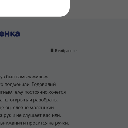
нение
дуктов
енка
В избранное
пуз был самым милым
то подменили. Годовалый
ным, ему постоянно хочется
гать, открыть и разобрать,
це он, словно маленький
з рук и не слушает вас или,
 внимания и просится на ручки.