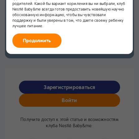
родителей. Какой бы вариант кормления вы ни выбрали, клуб
Ревность папы к ребёнку:
Nestlé Baby&me всегда готов предоставить новейшую научно
как молодым родителям
обоснованную информацию, чтобы вы чувствовали
поддержку и были уверены в том, что даете своему ребенку
избежать конфликта
лучшее питание.
и сохранить гармонию
Продолжить
в семье
Зарегистрироваться
Войти
Получите доступ к этой статье и возможностям
клуба Nestlé Baby&me: