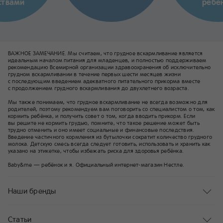
ствами
ребё
ВАЖНОЕ ЗАМЕЧАНИЕ. Мы считаем, что грудное вскармливание является
идеальным началом питания для младенцев, и полностью поддерживаем
рекомендацию Всемирной организации здравоохранения об исключительно
грудном вскармливании в течение первых шести месяцев жизни
с последующим введением адекватного питательного прикорма вместе
с продолжением грудного вскармливания до двухлетнего возраста.
Мы также понимаем, что грудное вскармливание не всегда возможно для
родителей, поэтому рекомендуем вам поговорить со специалистом о том, как
кормить ребёнка, и получить совет о том, когда вводить прикорм. Если
вы решите не кормить грудью, помните, что такое решение может быть
трудно отменить и оно имеет социальные и финансовые последствия.
Введение частичного кормления из бутылочки сократит количество грудного
молока. Детскую смесь всегда следует готовить, использовать и хранить как
указано на этикетке, чтобы избежать риска для здоровья ребёнка.
Baby&me — ребёнок и я. Официальный интернет-магазин Нестле.
Наши бренды
Статьи