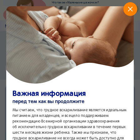
Что такое «Маленькие шажочки»?
Наш новый суперсервис для отслеживания
развития вашего малыша
Попробовать сейчас
Nestlé
Baby
&me
Статьи
Приложение Nestlé Baby&me
Установить
Еще быстрее и удобнее
Чат
24/7
Важная информация
перед тем как вы продолжите
Мы считаем, что грудное вскармливание является идеальным
питанием для младенцев, и всецело поддерживаем
рекомендацию Всемирной организации здравоохранения
об исключительно грудном вскармливании в течение первых
шести месяцев жизни ребенка. Также мы признаем, что
грудное вскармливание не всегда может быть доступно для