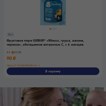
90 г
Фруктовое пюре GERBER
«Яблоко, груша, малина,
®
черника», обогащенное витамином C,
с 6 месяцев
4.9
113
90 ₽
Цена от Клуба Baby&me
В корзину