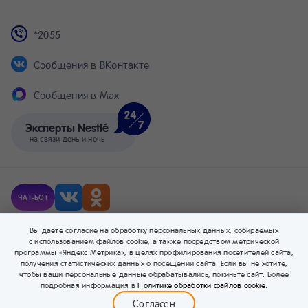
*2055
Сообщения в ВКонтакте
Сообщения в Max
Эксперты Nestlé
на связи день и ночь
ЧАТ-БОТ
© Компания Nestlé, 2026 г. Все права защищены.
Вы даёте согласие на обработку персональных данных, собираемых
® Владелец товарных знаков: Société des Produits Nestlé S.A. (Швейцария).
с использованием файлов cookie, а также посредством метрической
программы «Яндекс Метрика», в целях профилирования посетителей сайта,
получения статистических данных о посещении сайта. Если вы не хотите,
чтобы ваши персональные данные обрабатывались, покиньте сайт. Более
0
подробная информация в
Политике обработки файлов cookie
.
Меню
Бейбимания
Каталог
Корзина
Войти
Согласен