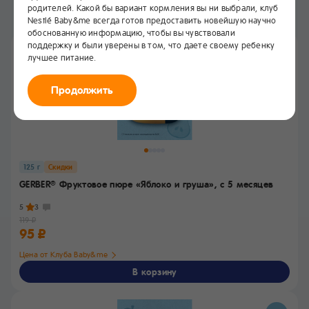
родителей. Какой бы вариант кормления вы ни выбрали, клуб
Все продукты
Nestlé Baby&me всегда готов предоставить новейшую научно
обоснованную информацию, чтобы вы чувствовали
поддержку и были уверены в том, что даете своему ребенку
лучшее питание.
Продолжить
125 г
Скидки
GERBER
Фруктовое пюре «Яблоко и груша»,
с 5 месяцев
®
5
3
119 ₽
95 ₽
Цена от Клуба Baby&me
В корзину