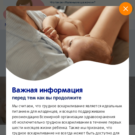
Что такое «Маленькие шажочки»?
Наш новый суперсервис для отслеживания
развития вашего малыша
Попробовать сейчас
Nestlé
Baby
&me
GERBER®
Приложение Nestlé Baby&me
Установить
Еще быстрее и удобнее
Чат
24/7
Важная информация
перед тем как вы продолжите
Мы считаем, что грудное вскармливание является идеальным
питанием для младенцев, и всецело поддерживаем
Многокомпонентные пюре
рекомендацию Всемирной организации здравоохранения
об исключительно грудном вскармливании в течение первых
шести месяцев жизни ребенка. Также мы признаем, что
грудное вскармливание не всегда может быть доступно для