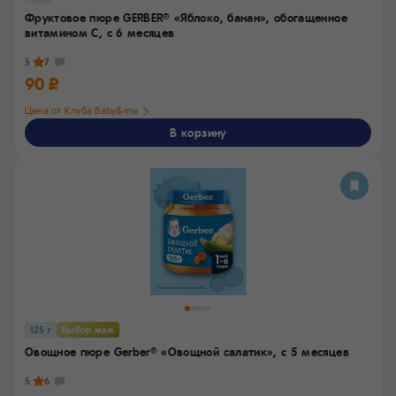
Фруктовое пюре GERBER
«Яблоко, банан», обогащенное
®
витамином С,
с 6 месяцев
5
7
90 ₽
Цена от Клуба Baby&me
В корзину
125 г
Выбор мам
Овощное пюре Gerber
«Овощной салатик»,
с 5 месяцев
®
5
6