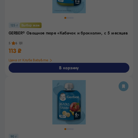
125 г
Выбор мам
GERBER
Овощное пюре «Кабачок и брокколи»,
с 5 месяцев
®
5
6
113 ₽
Цена от Клуба Baby&me
В корзину
90 г