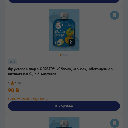
90 г
Фруктовое пюре GERBER
«Яблоко, манго», обогащенное
®
витамином С,
с 6 месяцев
5
2
90 ₽
Цена от Клуба Baby&me
В корзину