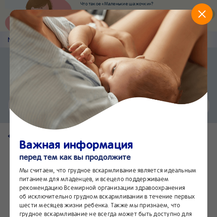
Что такое «Маленькие шажочки»?
Наш новый суперсервис для отслеживания
развития вашего малыша
Попробовать сейчас
Nestlé
Baby
&me
Наши продукты
Приложение Nestlé Baby&me
Установить
Еще быстрее и удобнее
Чат
24/7
Вернуться на страницу продукта
Важная информация
перед тем как вы продолжите
Мы считаем, что грудное вскармливание является идеальным
питанием для младенцев, и всецело поддерживаем
рекомендацию Всемирной организации здравоохранения
об исключительно грудном вскармливании в течение первых
шести месяцев жизни ребенка. Также мы признаем, что
грудное вскармливание не всегда может быть доступно для