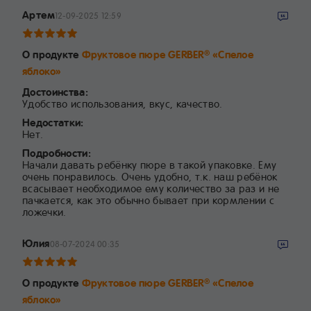
Артем
12-09-2025 12:59
О продукте
Фруктовое пюре GERBER
«Спелое
®
яблоко»
Достоинства:
Удобство использования, вкус, качество.
Недостатки:
Нет.
Подробности:
Начали давать ребёнку пюре в такой упаковке. Ему
очень понравилось. Очень удобно, т.к. наш ребёнок
всасывает необходимое ему количество за раз и не
пачкается, как это обычно бывает при кормлении с
ложечки.
Юлия
08-07-2024 00:35
О продукте
Фруктовое пюре GERBER
«Спелое
®
яблоко»