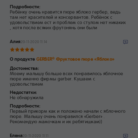
Подробности:
Ребёнку очень нравится пюре яблоко гербер, ведь
там нет красителей и консервантов. Ребёнок с
удовольствием ест и проблем со стулом нет никаких
, хотя после всяких фрутонянь они были
Алия
20-11-2020 11:14
О продукте
GERBER
Фруктовое пюре «Яблоко»
®
Достоинства:
Моему малышу больше всех понравилось яблочное
пюре именно фирмы gerber. Кушаем с
удовольствием
Недостатки:
Не обнаружила
Подробности:
Первый прикорм как и положено начали с яблочного
пюре. Малышу очень понравился «Gerber» .
Рекомендую мамочкам и их ребятишкам))
Елена
20-11-2020 11:11