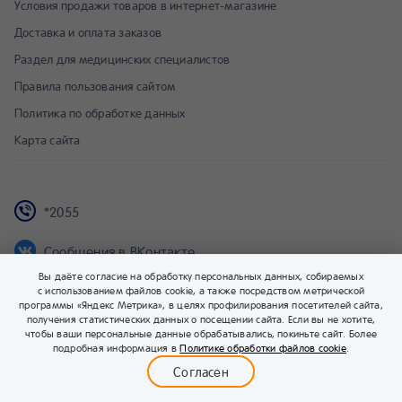
Условия продажи товаров в интернет-магазине
Доставка и оплата заказов
Раздел для медицинских специалистов
Правила пользования сайтом
Политика по обработке данных
Карта сайта
*2055
Сообщения в ВКонтакте
Вы даёте согласие на обработку персональных данных, собираемых
Сообщения в Max
с использованием файлов cookie, а также посредством метрической
программы «Яндекс Метрика», в целях профилирования посетителей сайта,
получения статистических данных о посещении сайта. Если вы не хотите,
Эксперты Nestlé
чтобы ваши персональные данные обрабатывались, покиньте сайт. Более
0
подробная информация в
Политике обработки файлов cookie
.
на связи день и ночь
Меню
Бейбимания
Каталог
Корзина
Войти
Согласен