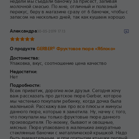
недели мы съедали баночку за присест, запивая
молочной смесью. По мне, отличный и полезный
перекус, беру в магазине сразу от 6 баночек, чтобы с
запасом на несколько дней, так как кушаем хорошо.
Александра
30-05-2019 17:13
О продукте
GERBER
Фруктовое пюре «Яблоко»
®
Достоинства:
Упаковка, вкус, соотношение цена качество
Недостатки:
Нет
Подробности:
Всем приветик, дорогие мои друзья. Сегодня хочу
вам рассказать про детское пюре Gerber, которое
мы частенько покупали ребенку, когда дочка была
маленькой. Расскажу вам про все плюсы и минусы
данного пюре, которые я заметила. Ну, начну с того,
что покупали мы только фруктовые пюре данного
производителя. По-моему, бывают и овощные,
мясные. Пюре упаковано в маленькие аккуратные
стеклянные баночки с металлической крышкой. Надо
быть внимательным, и при открытии крышки первый