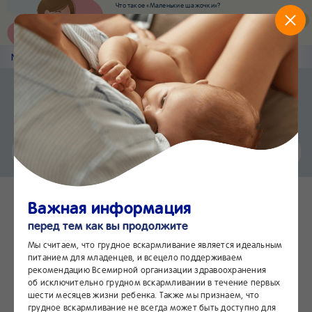
Что такое «Маленькие шажочки»?
Наш новый суперсервис для отслеживания
развития вашего малыша
Попробовать сейчас
Nestlé
Baby
&me
Наши продукты
Приложение Nestlé Baby&me
Установить
Еще быстрее и удобнее
Чат
24/7
Важная информация
перед тем как вы продолжите
Мы считаем, что грудное вскармливание является идеальным
питанием для младенцев, и всецело поддерживаем
рекомендацию Всемирной организации здравоохранения
об исключительно грудном вскармливании в течение первых
шести месяцев жизни ребенка. Также мы признаем, что
грудное вскармливание не всегда может быть доступно для