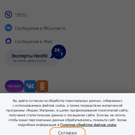
*2055
Сообщения в ВКонтакте
Сообщения в Max
Эксперты Nestlé
на связи день и ночь
ЧАТ-БОТ
© Компания Nestlé, 2026 г. Все права защищены.
Вы даёте согласие на обработку персональных данных, собираемых
® Владелец товарных знаков: Société des Produits Nestlé S.A. (Швейцария).
с использованием файлов cookie, а также посредством метрической
программы «Яндекс Метрика», в целях профилирования посетителей сайта,
получения статистических данных о посещении сайта. Если вы не хотите,
чтобы ваши персональные данные обрабатывались, покиньте сайт. Более
0
подробная информация в
Политике обработки файлов cookie
.
Меню
Бейбимания
Каталог
Корзина
Войти
Согласен