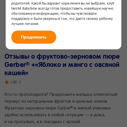
родителей. Какой бы вариант кормления вы ни выбрали, клуб
Nestlé Baby&me всегда готов предоставить новейшую научно
обоснованную информацию, чтобы вы чувствовали
поддержку и были уверены в том, что даете своему ребенку
лучшее питание.
Продолжить
Отзывы о фруктово-зерновом пюре
Gerber
««Яблоко и манго с овсяной
®
кашей»
0
0
Кто-то проголодался? Предложите малышу аппетитный
перекус из натуральных фруктов и цельных злаков.
Фруктово-зерновое пюре Gerber
в мягкой упаковке
®
удобно использовать в любой ситуации — и дома,
и на прогулках, и в поездках с крохой.