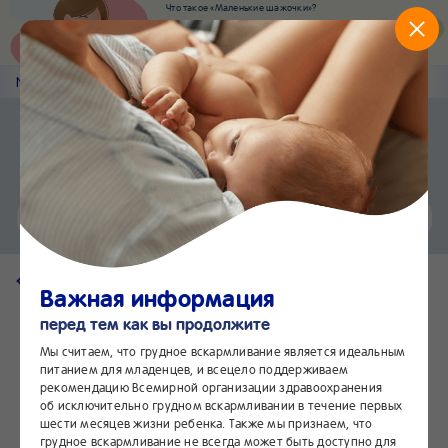
Что такое «Маленькие шажочки»?
Наш новый суперсервис для отслеживания
развития вашего малыша
Попробовать сейчас
Nestlé
Baby
&me
Наши продукты
Приложение Nestlé Baby&me
Установить
Еще быстрее и удобнее
Чат
24/7
Вернуться на страницу продукта
Важная информация
перед тем как вы продолжите
Мы считаем, что грудное вскармливание является идеальным
питанием для младенцев, и всецело поддерживаем
рекомендацию Всемирной организации здравоохранения
об исключительно грудном вскармливании в течение первых
шести месяцев жизни ребенка. Также мы признаем, что
грудное вскармливание не всегда может быть доступно для