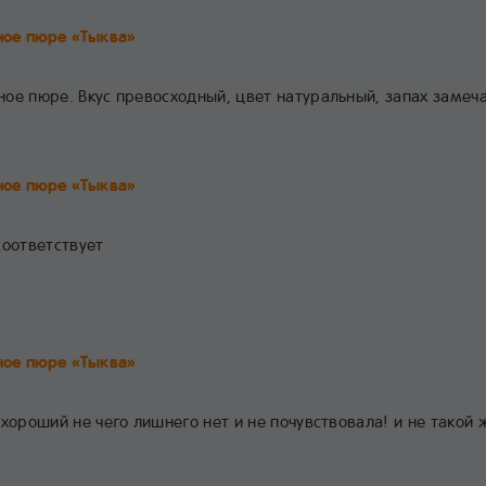
ое пюре «Тыква»
ое пюре. Вкус превосходный, цвет натуральный, запах замеч
ое пюре «Тыква»
соответствует
1
ое пюре «Тыква»
 хороший не чего лишнего нет и не почувствовала! и не такой 