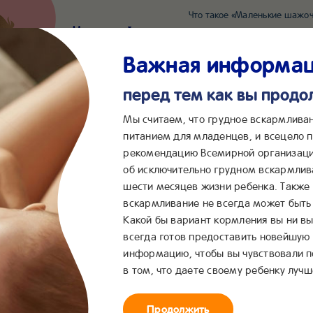
Что такое «Маленькие шажоч
Наш новый суперсервис для отслеживания 
Попробовать сейчас
Важная информа
перед тем как вы прод
*2055
Сообщения в ВКонта
Мы считаем, что грудное вскармлива
питанием для младенцев, и всецело
рекомендацию Всемирной организаци
...
&me
Сервисы
Бейбимания
об исключительно грудном вскармлив
шести месяцев жизни ребенка. Также
лько тыква»
вскармливание не всегда может быть 
Какой бы вариант кормления вы ни вы
кта
всегда готов предоставить новейшую
информацию, чтобы вы чувствовали 
в том, что даете своему ребенку лучш
Отзывы об овощно
Продолжить