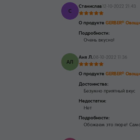
Станислав
12-10-2022 21:43
С
О продукте
GERBER
Овощн
®
Подробности:
Очень вкусно!
Аня Л.
08-10-2022 11:36
АЛ
О продукте
GERBER
Овощн
®
Достоинства:
Безумно приятный вкус
Недостатки:
Нет
Подробности:
Обожаем это пюре! Сам