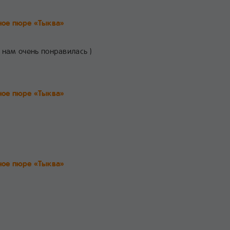
ое пюре «Тыква»
 нам очень понравилась )
ое пюре «Тыква»
ое пюре «Тыква»