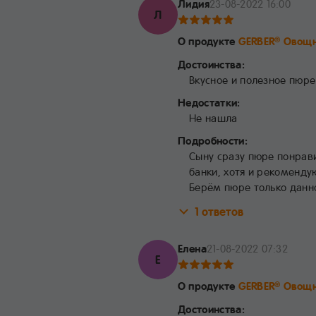
Лидия
23-08-2022 16:00
Л
О продукте
GERBER
Овощн
®
Достоинства:
Вкусное и полезное пюре
Недостатки:
Не нашла
Подробности:
Сыну сразу пюре понравил
банки, хотя и рекоменду
Берём пюре только данно
1 ответов
Елена
21-08-2022 07:32
Е
О продукте
GERBER
Овощн
®
Достоинства: