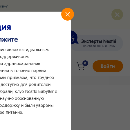
ки»?
развития вашего малыша
ция
олжите
Эксперты Nestlé
кте
Сообщения в Max
на связи день и ночь
ние является идеальным
 поддерживаем
и здравоохранения
0
Войти
ании в течение первых
 мы признаем, что грудное
доступно для родителей.
брали, клуб Nestlé Baby&me
 научно обоснованную
поддержку и были уверены
ее питание.
м пюре