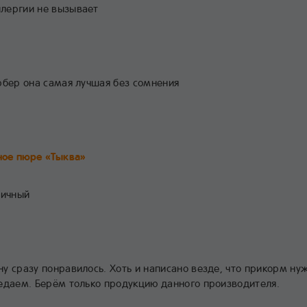
лергии не вызывает
рбер она самая лучшая без сомнения
ое пюре «Тыква»
личный
у сразу понравилось. Хоть и написано везде, что прикорм нуж
ъедаем. Берём только продукцию данного производителя.