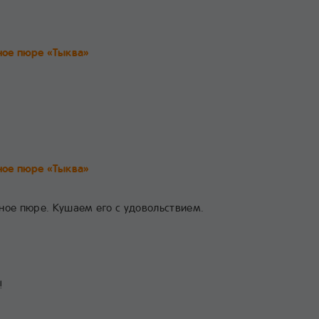
ое пюре «Тыква»
ое пюре «Тыква»
ное пюре. Кушаем его с удовольствием.
!