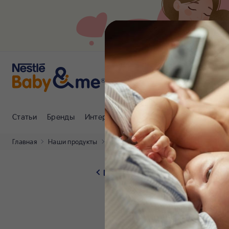
Статьи
Бренды
Интернет-магазин
Клуб Nestlé Baby
Главная
Наши продукты
Отзывы об овощном пюре Gerber® «То
Вернуться на страницу проду