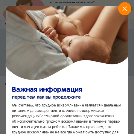
Что такое «Маленькие шажочки»?
Наш новый суперсервис для отслеживания
развития вашего малыша
Попробовать сейчас
Nestlé
Baby
&me
Наши продукты
Приложение Nestlé Baby&me
Установить
Еще быстрее и удобнее
Чат
24/7
Вернуться на страницу продукта
Важная информация
перед тем как вы продолжите
Мы считаем, что грудное вскармливание является идеальным
питанием для младенцев, и всецело поддерживаем
рекомендацию Всемирной организации здравоохранения
об исключительно грудном вскармливании в течение первых
шести месяцев жизни ребенка. Также мы признаем, что
грудное вскармливание не всегда может быть доступно для