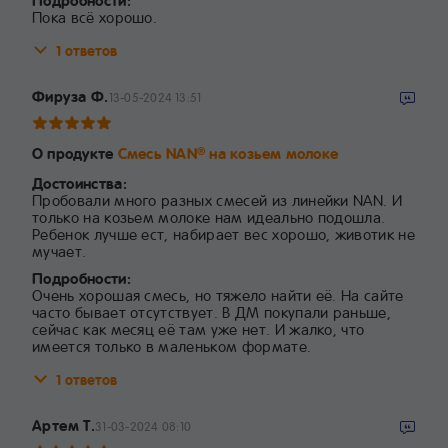
Подробности:
Пока всё хорошо.
1 ответов
Фируза Ф.
13-05-2024 13:51
О продукте
Смесь NAN
на козьем молоке
®
Достоинства:
Пробовали много разных смесей из линейки NAN. И
только на козьем молоке нам идеально подошла.
Ребенок лучше ест, набирает вес хорошо, животик не
мучает.
Подробности:
Очень хорошая смесь, но тяжело найти её. На сайте
часто бывает отсутствует. В ДМ покупали раньше,
сейчас как месяц её там уже нет. И жалко, что
имеется только в маленьком формате.
1 ответов
Артем Т.
31-03-2024 08:10