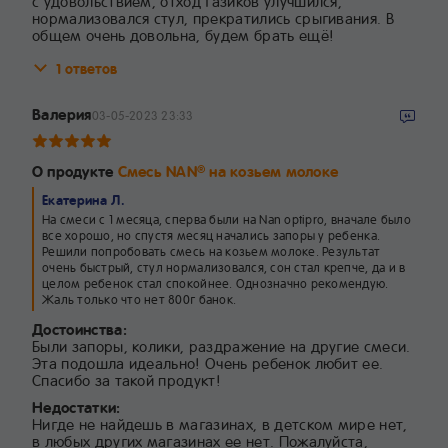
с удовольствием, отход газиков улучшился,
нормализовался стул, прекратились срыгивания. В
общем очень довольна, будем брать ещё!
1 ответов
Валерия
03-05-2023 23:33
О продукте
Смесь NAN
на козьем молоке
®
Екатерина Л.
На смеси с 1 месяца, сперва были на Nan optipro, вначале было
все хорошо, но спустя месяц начались запоры у ребенка.
Решили попробовать смесь на козьем молоке. Результат
очень быстрый, стул нормализовался, сон стал крепче, да и в
целом ребенок стал спокойнее. Однозначно рекомендую.
Жаль только что нет 800г банок.
Достоинства:
Были запоры, колики, раздражение на другие смеси.
Эта подошла идеально! Очень ребенок любит ее.
Спасибо за такой продукт!
Недостатки:
Нигде не найдешь в магазинах, в детском мире нет,
в любых других магазинах ее нет. Пожалуйста,