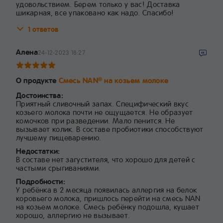
удовольствием. Берем только у вас! Доставка
шикарная, все упаковано как надо. Спасибо!
1 ответов
Алена
24-12-2023 18:27
О продукте
Смесь NAN
на козьем молоке
®
Достоинства:
Приятный сливочный запах. Специфический вкус
козьего молока почти не ощущается. Не образует
комочков при разведении. Мало пенится. Не
вызывает колик. В составе пробиотики способствуют
лучшему пищеварению.
Недостатки:
В составе нет загустителя, что хорошо для детей с
частыми срыгиваниями.
Подробности:
У ребëнка в 2 месяца появилась аллергия на белок
коровьего молока, пришлось перейти на смесь NAN
на козьем молоке. Смесь ребëнку подошла, кушает
хорошо, аллергию не вызывает.