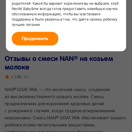
родителей. Какой бы вариант кормления вы ни выбрали, клуб
Nestlé Baby&me всегда готов предоставить новейшую научно
обоснованную информацию, чтобы вы чувствовали
поддержку и были уверены в том, что даете своему ребенку
лучшее питание.
Продолжить
Отзывы о смеси NAN
на козьем
®
молоке
4.9
43
NAN
GOAT Milk — это молочная смесь, созданная
®
из высококачественного козьего молока. Смесь
предназначена для кормления здоровых детей
с рождения в случаях, когда грудное вскармливание
невозможно. Смесь NAN
GOAT Milk обеспечивает вашего
®
ребенка всеми питательными веществами,
необходимыми для гармоничного физического