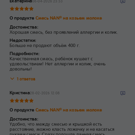
Екатерина
06-04-2026 23:53
О продукте
Смесь NAN
на козьем молоке
®
Достоинства:
Хорошая смесь, без проявлений аллергии и колик.
Недостатки:
Больше не продают объём 400 г.
Подробности:
Качественная смесь, ребёнок кушает с
удовольствием! Нет аллергии и колик, очень
довольны!
1 ответов
Кристина
28-02-2026 12:08
О продукте
Смесь NAN
на козьем молоке
®
Достоинства:
Удобно, что между смесью и крышкой есть
расстояние, можно класть ложечку и не касаться
руками смеси. Сразу подошла данная смесь.