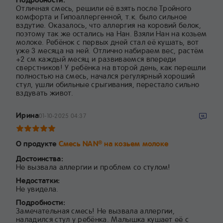
Отличная смесь, решили её взять после Тройного
комфорта и Гипоаллергенной, т.к. было сильное
вздутие. Оказалось, что аллергия на коровий белок,
поэтому так же остались на Нан. Взяли Нан на козьем
молоке. Ребёнок с первых дней стал её кушать, вот
уже 3 месяца на ней. Отлично набираем вес, растём
+2 см каждый месяц и развиваемся впереди
сверстников! У ребёнка на второй день, как перешли
полностью на смесь, начался регулярный хороший
стул, ушли обильные срыгивания, перестало сильно
вздувать живот.
Ирина
01-10-2025 04:37
О продукте
Смесь NAN
на козьем молоке
®
Достоинства:
Не вызвала аллергии и проблем со стулом!
Недостатки:
Не увидела.
Подробности:
Замечательная смесь! Не вызвала аллергии,
наладился стул у ребёнка. Малышка кушает её с