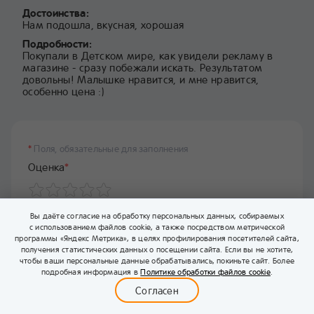
Достоинства:
Нам подошла, вкусная, хорошая
Подробности:
Покупали в Детском мире, как увидели рекламу в
магазине - сразу побежали искать. Результатом
довольны! Малышке нравится, и мне нравится,
особенно цена :)
*
Поля, обязательные для заполнения
Оценка
*
Вы даёте согласие на обработку персональных данных, собираемых
Достоинства
с использованием файлов cookie, а также посредством метрической
программы «Яндекс Метрика», в целях профилирования посетителей сайта,
получения статистических данных о посещении сайта. Если вы не хотите,
чтобы ваши персональные данные обрабатывались, покиньте сайт. Более
0
подробная информация в
Политике обработки файлов cookie
.
Меню
Бейбимания
Каталог
Корзина
Войти
Согласен