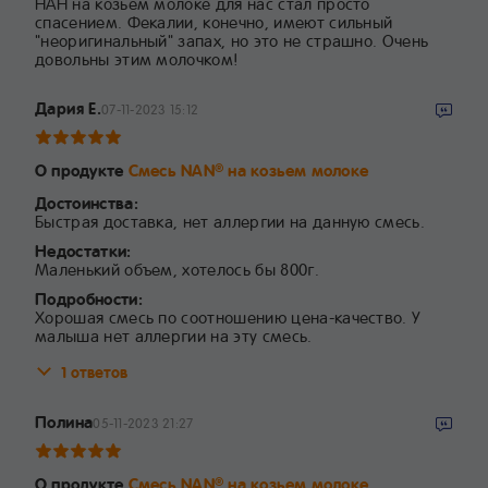
НАН на козьем молоке для нас стал просто
спасением. Фекалии, конечно, имеют сильный
"неоригинальный" запах, но это не страшно. Очень
довольны этим молочком!
Дария Е.
07-11-2023 15:12
О продукте
Смесь NAN
на козьем молоке
®
Достоинства:
Быстрая доставка, нет аллергии на данную смесь.
Недостатки:
Маленький объем, хотелось бы 800г.
Подробности:
Хорошая смесь по соотношению цена-качество. У
малыша нет аллергии на эту смесь.
1 ответов
Полина
05-11-2023 21:27
О продукте
Смесь NAN
на козьем молоке
®