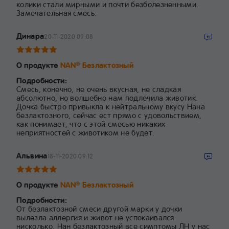
колики стали мирными и почти безболезненными.
Замечательная смесь.
Динара
20-11-2020 09:08
О продукте
NAN
Безлактозный
®
Подробности:
Смесь, конечно, не очень вкусная, не сладкая
абсолютно, но волшебно нам подлечила животик.
Дочка быстро привыкла к нейтральному вкусу Нана
безлактозного, сейчас ест прямо с удовольствием,
как понимает, что с этой смесью никаких
неприятностей с животиком не будет.
Альвина
18-11-2020 09:12
О продукте
NAN
Безлактозный
®
Подробности:
От безлактозной смеси другой марки у дочки
вылезла аллергия и живот не успокаивался
нисколько. Нан безлактозный все симптомы ЛН у нас