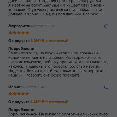
дней все наши страдания просто развела руками.
Животик не болит, малышечка кушает без криков и
корчиков. Стул уже практически стал нормальным.
Волшебная смесь. Нан, вы волшебники. Спасибо.
Маргарита
03-12-2020 12:59
О продукте
NAN
Безлактозный
®
Подробности:
Смесь отличная, на вкус нейтральная, совсем не
неприятная, хълть и лечебная. Растворяется легко,
никаких комочков, ребенку нравится, я счастлива что,
наконец, у маленького перестал болеть животик.
Надеюсь, безлактозный Нан поможет нам пережить
нашу ЛН (говорят, она скоро пройдет).
Илона
26-11-2020 08:48
О продукте
NAN
Безлактозный
®
Подробности:
Хорошая смесь. Не вызвала аллергии или каких-либо