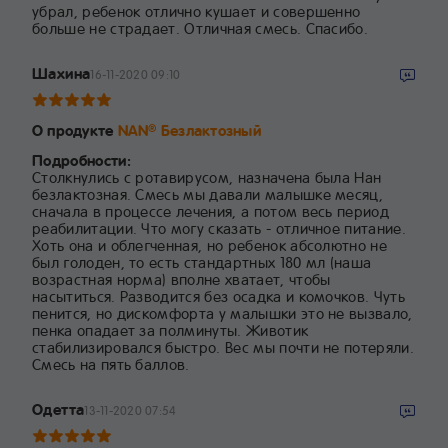
убрал, ребенок отлично кушает и совершенно
больше не страдает. Отличная смесь. Спасибо.
Шахина
16-11-2020 09:10
О продукте
NAN
Безлактозный
®
Подробности:
Столкнулись с ротавирусом, назначена была Нан
безлактозная. Смесь мы давали малышке месяц,
сначала в процессе лечения, а потом весь период
реабилитации. Что могу сказать - отличное питание.
Хоть она и облегченная, но ребенок абсолютно не
был голоден, то есть стандартных 180 мл (наша
возрастная норма) вполне хватает, чтобы
насытиться. Разводится без осадка и комочков. Чуть
пенится, но дискомфорта у малышки это не вызвало,
пенка опадает за полминуты. Животик
стабилизировался быстро. Вес мы почти не потеряли.
Смесь на пять баллов.
Одетта
13-11-2020 07:54