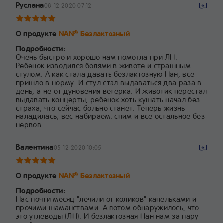
Руслана
08-12-2020 07:12
О продукте
NAN
Безлактозный
®
Подробности:
Очень быстро и хорошо нам помогла при ЛН.
Ребенок изводился болями в животе и страшным
стулом. А как стала давать безлактозную Нан, все
пришло в норму. И стул стал выдаваться два раза в
день, а не от дуновения ветерка. И животик перестал
выдавать концерты, ребенок хоть кушать начал без
страха, что сейчас больно станет. Теперь жизнь
наладилась, вес набираем, спим и все остальное без
нервов.
Валентина
05-12-2020 10:05
О продукте
NAN
Безлактозный
®
Подробности:
Нас почти месяц "лечили от коликов" капельками и
прочими шаманствами. А потом обнаружилось, что
это углеводы (ЛН). И безлактозная Нан нам за пару