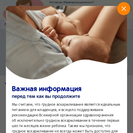
Что такое «Маленькие шажочки»?
Наш новый суперсервис для отслеживания
развития вашего малыша
Попробовать сейчас
Nestlé
Baby
&me
Наши продукты
Приложение Nestlé Baby&me
Установить
Еще быстрее и удобнее
Чат
24/7
Вернуться на страницу продукта
Важная информация
перед тем как вы продолжите
Мы считаем, что грудное вскармливание является идеальным
питанием для младенцев, и всецело поддерживаем
рекомендацию Всемирной организации здравоохранения
об исключительно грудном вскармливании в течение первых
шести месяцев жизни ребенка. Также мы признаем, что
грудное вскармливание не всегда может быть доступно для