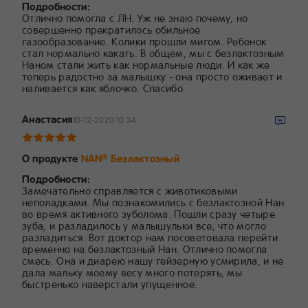
Подробности:
Отлично помогла с ЛН. Уж не знаю почему, но
совершенно прекратилось обильное
газообразование. Колики прошли мигом. Ребенок
стал нормально какать. В общем, мы с безлактозным
Наном стали жить как нормальные люди. И как же
теперь радостно за малышку - она просто оживает и
наливается как яблочко. Спасибо.
Анастасия
10-12-2020 10:34
О продукте
NAN
Безлактозный
®
Подробности:
Замечательно справляется с животиковыми
неполадками. Мы познакомились с безлактозной Нан
во время активного зуболома. Пошли сразу четыре
зуба, и разладилось у малышульки все, что могло
разладиться. Вот доктор нам посоветовала перейти
временно на безлактозный Нан. Отлично помогла
смесь. Она и диарею нашу гейзерную усмирила, и не
дала мальку моему весу много потерять, мы
быстренько наверстали упущенное.