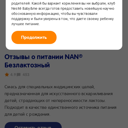
родителей. Какой бы вариант кормления вы ни выбрали, клуб
Nestlé Baby&me всегда готов предоставить новейшую научно
обоснованную информацию, чтобы вы чувствовали
поддержку и были уверены в том, что даете своему ребенку
лучшее питание.
Продолжить
Отзывы о питании NAN
®
Безлактозный
4.9
453
Смесь для специальных медицинских целей,
предназначенная для искусственного вскармливания
детей, страдающих от непереносимости лактозы.
Подходит в качестве единственного источника питания
для детей с рождения.
Оставить отзыв