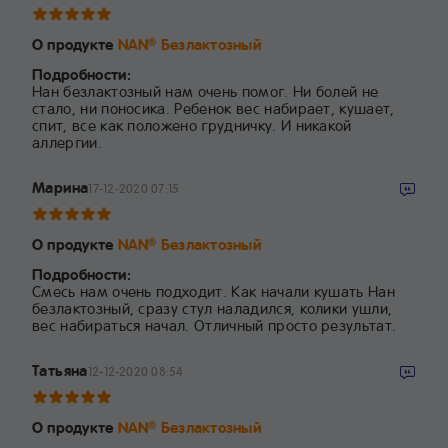
О продукте
NAN
Безлактозный
®
Подробности:
Нан безлактозный нам очень помог. Ни болей не
стало, ни поносика. Ребенок вес набирает, кушает,
спит, все как положено грудничку. И никакой
аллергии.
Марина
17-12-2020 07:15
О продукте
NAN
Безлактозный
®
Подробности:
Смесь нам очень подходит. Как начали кушать Нан
безлактозный, сразу стул наладился, колики ушли,
вес набираться начал. Отличный просто результат.
Татьяна
12-12-2020 08:54
О продукте
NAN
Безлактозный
®