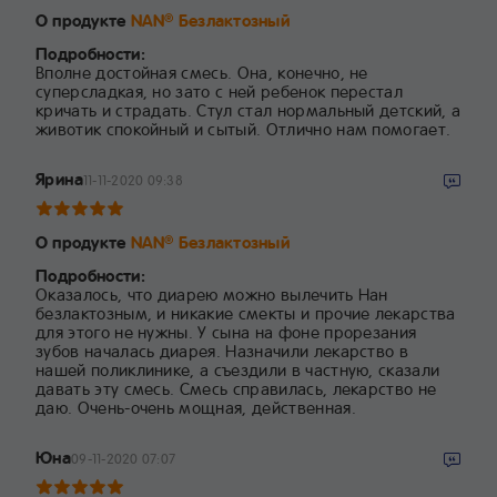
О продукте
NAN
Безлактозный
®
Подробности:
Вполне достойная смесь. Она, конечно, не
суперсладкая, но зато с ней ребенок перестал
кричать и страдать. Стул стал нормальный детский, а
животик спокойный и сытый. Отлично нам помогает.
Ярина
11-11-2020 09:38
О продукте
NAN
Безлактозный
®
Подробности:
Оказалось, что диарею можно вылечить Нан
безлактозным, и никакие смекты и прочие лекарства
для этого не нужны. У сына на фоне прорезания
зубов началась диарея. Назначили лекарство в
нашей поликлинике, а съездили в частную, сказали
давать эту смесь. Смесь справилась, лекарство не
даю. Очень-очень мощная, действенная.
Юна
09-11-2020 07:07