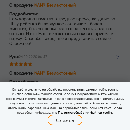
О продукте
NAN
Безлактозный
®
Подробности:
Нам хорошо помогла в трудное время, когда из-за
ЛН у ребенка было жуткое состояние - болел
животик, болела попка, кушать хотелось, а кушать
больно. И вот Нан безлактозный нам все привел в
норму. Спасибо такое, что и представить сложно.
Огромное!
Руна
24-10-2020 06:57
О продукте
NAN
Безлактозный
®
Подробности:
Хорошая смесь. Она и сама по себе вполне может
Вы даёте согласие на обработку персональных данных, собираемых
служить питанием для малыша, а уж как
с использованием файлов cookie, а также посредством метрической
профилактика от коликов - нет ей равных. Мы уже
программы «Яндекс Метрика», в целях профилирования посетителей сайта,
второго сынулю от коликов спасаем только
получения статистических данных о посещении сайта. Если вы не хотите,
безлактозной Нан.
чтобы ваши персональные данные обрабатывались, покиньте сайт. Более
0
подробная информация в
Политике обработки файлов cookie
.
Меню
Бейбимания
Каталог
Корзина
Войти
Согласен
10
...
3
2
1