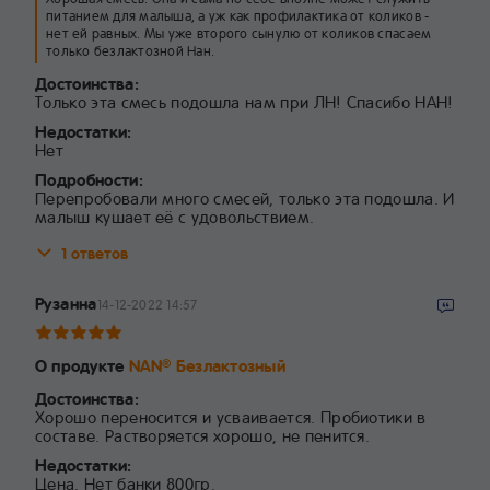
питанием для малыша, а уж как профилактика от коликов -
нет ей равных. Мы уже второго сынулю от коликов спасаем
только безлактозной Нан.
Достоинства:
Только эта смесь подошла нам при ЛН! Спасибо НАН!
Недостатки:
Нет
Подробности:
Перепробовали много смесей, только эта подошла. И
малыш кушает её с удовольствием.
1 ответов
Рузанна
14-12-2022 14:57
О продукте
NAN
Безлактозный
®
Достоинства:
Хорошо переносится и усваивается. Пробиотики в
составе. Растворяется хорошо, не пенится.
Недостатки:
Цена. Нет банки 800гр.