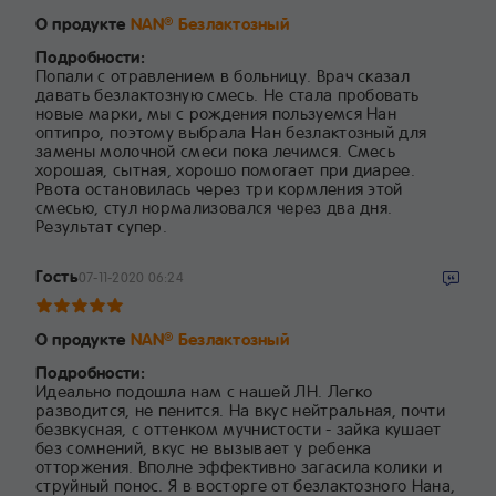
О продукте
NAN
Безлактозный
®
Подробности:
Попали с отравлением в больницу. Врач сказал
давать безлактозную смесь. Не стала пробовать
новые марки, мы с рождения пользуемся Нан
оптипро, поэтому выбрала Нан безлактозный для
замены молочной смеси пока лечимся. Смесь
хорошая, сытная, хорошо помогает при диарее.
Рвота остановилась через три кормления этой
смесью, стул нормализовался через два дня.
Результат супер.
Гость
07-11-2020 06:24
О продукте
NAN
Безлактозный
®
Подробности:
Идеально подошла нам с нашей ЛН. Легко
разводится, не пенится. На вкус нейтральная, почти
безвкусная, с оттенком мучнистости - зайка кушает
без сомнений, вкус не вызывает у ребенка
отторжения. Вполне эффективно загасила колики и
струйный понос. Я в восторге от безлактозного Нана,