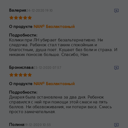
Валерия
24-12-2020 19:10
О продукте
NAN
Безлактозный
®
Подробности:
Колики при ЛН убирает безальтернативно. Ни
следочка. Ребенок стал таким спокойным и
благостным, душа поет. Кушает без боли и страха. И
никаких поносов больше. Спасибо, Нан.
Бронислава
23-12-2020 07:57
О продукте
NAN
Безлактозный
®
Подробности:
Диарея была остановлена за два дня. Ребенок
справился с ней при помощи этой смеси на пять
баллов. Ни обезвоживания, ни потери веса. Смесь
просто замечательная.
Полина
19-12-2020 10:55