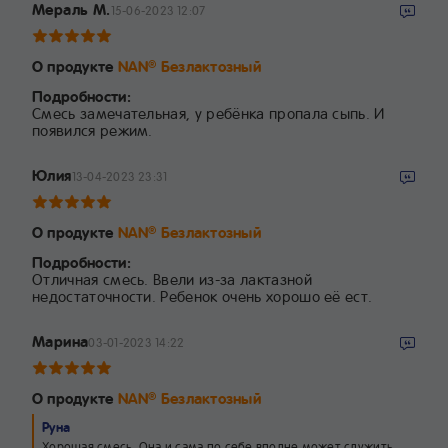
Мераль М.
15-06-2023 12:07
О продукте
NAN
Безлактозный
®
Подробности:
Смесь замечательная, у ребёнка пропала сыпь. И
появился режим.
Юлия
13-04-2023 23:31
О продукте
NAN
Безлактозный
®
Подробности:
Отличная смесь. Ввели из-за лактазной
недостаточности. Ребенок очень хорошо её ест.
Марина
03-01-2023 14:22
О продукте
NAN
Безлактозный
®
Руна
Хорошая смесь. Она и сама по себе вполне может служить