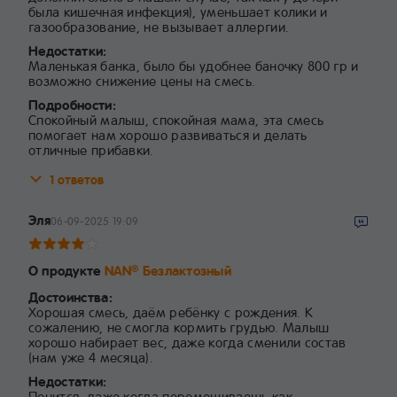
была кишечная инфекция), уменьшает колики и
газообразование, не вызывает аллергии.
Недостатки:
Маленькая банка, было бы удобнее баночку 800 гр и
возможно снижение цены на смесь.
Подробности:
Спокойный малыш, спокойная мама, эта смесь
помогает нам хорошо развиваться и делать
отличные прибавки.
1 ответов
Эля
06-09-2025 19:09
О продукте
NAN
Безлактозный
®
Достоинства:
Хорошая смесь, даём ребёнку с рождения. К
сожалению, не смогла кормить грудью. Малыш
хорошо набирает вес, даже когда сменили состав
(нам уже 4 месяца).
Недостатки:
Пенится, даже когда перемешиваешь как