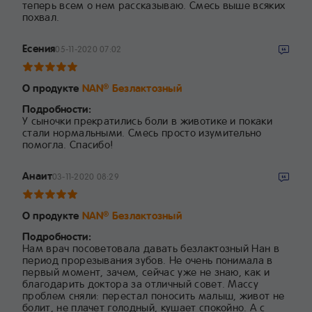
теперь всем о нем рассказываю. Смесь выше всяких
похвал.
Есения
05-11-2020 07:02
О продукте
NAN
Безлактозный
®
Подробности:
У сыночки прекратились боли в животике и покаки
стали нормальными. Смесь просто изумительно
помогла. Спасибо!
Анаит
03-11-2020 08:29
О продукте
NAN
Безлактозный
®
Подробности:
Нам врач посоветовала давать безлактозный Нан в
период прорезывания зубов. Не очень понимала в
первый момент, зачем, сейчас уже не знаю, как и
благодарить доктора за отличный совет. Массу
проблем сняли: перестал поносить малыш, живот не
болит, не плачет голодный, кушает спокойно. А с