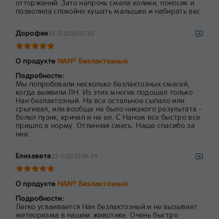
отторжений. Зато напрочь смела колики, поносик и
позволила спокойно кушать малышке и набирать вес.
Дорофея
24-11-2020 07:45
О продукте
NAN
Безлактозный
®
Подробности:
Мы попробовали несколько безлактозных смесей,
когда выявили ЛН. Из этих многих подошел только
Нан безлактозный. На все остальное сыпало или
срыгивал, или вообще не было никакого результата -
болел пузик, кричал и не ел. С Наном все быстро все
пришло в норму. Отличная смесь. Наше спасибо за
нее.
Елизавета
22-11-2020 06:29
О продукте
NAN
Безлактозный
®
Подробности:
Легко усваивается Нан безлактозный и не вызывает
метеоризма в нашем животике. Очень быстро