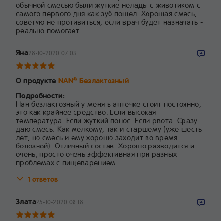
обычной смесью были жуткие нелады с животиком с
самого первого дня как зуб пошел. Хорошая смесь,
советую не противиться, если врач будет назначать -
реально помогает.
Яна
28-10-2020 07:03
О продукте
NAN
Безлактозный
®
Подробности:
Нан безлактозный у меня в аптечке стоит постоянно,
это как крайнее средство. Если высокая
температура. Если жуткий понос. Если рвота. Сразу
даю смесь. Как мелкому, так и старшему (уже шесть
лет, но смесь и ему хорошо заходит во время
болезней). Отличный состав. Хорошо разводится и
очень, просто очень эффективная при разных
проблемах с пищеварением.
1 ответов
Злата
25-10-2020 08:18