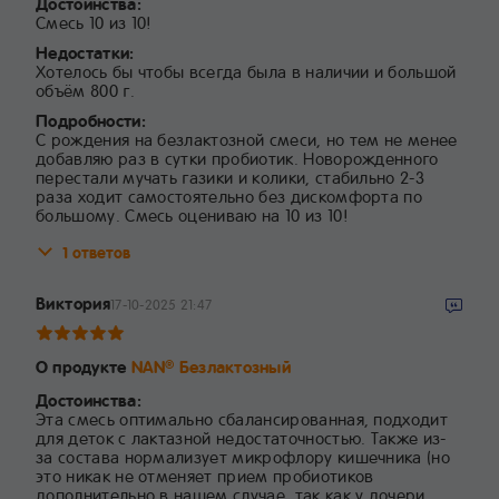
Достоинства:
Смесь 10 из 10!
Недостатки:
Хотелось бы чтобы всегда была в наличии и большой
объём 800 г.
Подробности:
С рождения на безлактозной смеси, но тем не менее
добавляю раз в сутки пробиотик. Новорожденного
перестали мучать газики и колики, стабильно 2-3
раза ходит самостоятельно без дискомфорта по
большому. Смесь оцениваю на 10 из 10!
1 ответов
Виктория
17-10-2025 21:47
О продукте
NAN
Безлактозный
®
Достоинства:
Эта смесь оптимально сбалансированная, подходит
для деток с лактазной недостаточностью. Также из-
за состава нормализует микрофлору кишечника (но
это никак не отменяет прием пробиотиков
дополнительно в нашем случае, так как у дочери