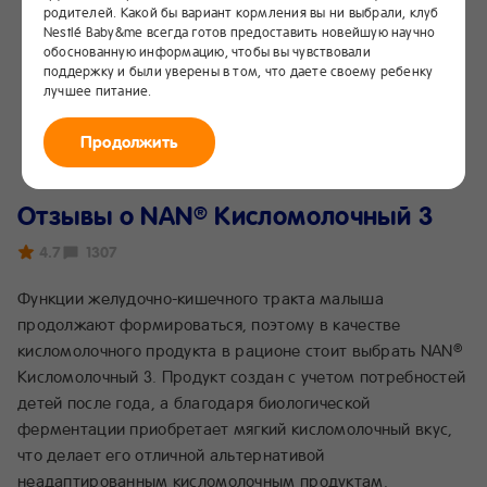
родителей. Какой бы вариант кормления вы ни выбрали, клуб
Nestlé Baby&me всегда готов предоставить новейшую научно
обоснованную информацию, чтобы вы чувствовали
поддержку и были уверены в том, что даете своему ребенку
лучшее питание.
Продолжить
Отзывы о NAN
Кисломолочный 3
®
4.7
1307
Функции желудочно-кишечного тракта малыша
продолжают формироваться, поэтому в качестве
кисломолочного продукта в рационе стоит выбрать NAN
®
Кисломолочный 3. Продукт создан с учетом потребностей
детей после года, а благодаря биологической
ферментации приобретает мягкий кисломолочный вкус,
что делает его отличной альтернативой
неадаптированным кисломолочным продуктам.