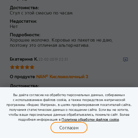
Достоинства:
Стул с этой смесью по часам
Недостатки:
Нет
Подробности:
Хорошее молочко. Коровье из пакетов не даю,
поэтому это отличная альтернатива.
Екатерина К.
22-02-2019 22:31
О продукте
NAN
Кисломолочный 3
®
Достоинства:
В составе есть бифидобактерии, хорошая замена
Вы даёте согласие на обработку персональных данных, собираемых
кефира, благоприятно влияет на пищеварение
с использованием файлов cookie, а также посредством метрической
малыша, сбалансированное содержание белка для
программы «Яндекс Метрика», в целях профилирования посетителей сайта,
ещё не созревшего организма, содержит витамины
получения статистических данных о посещении сайта. Если вы не хотите,
Подробности:
чтобы ваши персональные данные обрабатывались, покиньте сайт. Более
0
НАН кисломолочный для нас не просто смесь, а
подробная информация в
Политике обработки файлов cookie
.
Меню
прекрасная замена кефира. Творог ребёнок ест с
Бейбимания
Каталог
Корзина
Войти
Согласен
удовольствием, а вот кефир не признает. Однако
кисломолочные продукты хорошо влияют на работу