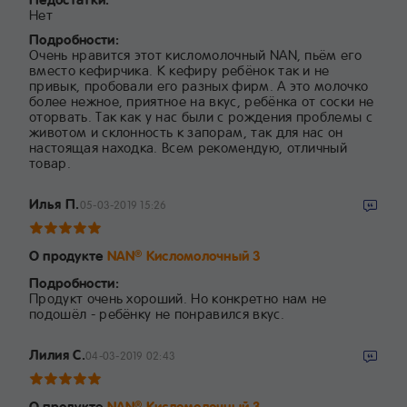
Нет
Подробности:
Очень нравится этот кисломолочный NAN, пьём его
вместо кефирчика. К кефиру ребёнок так и не
привык, пробовали его разных фирм. А это молочко
более нежное, приятное на вкус, ребёнка от соски не
оторвать. Так как у нас были с рождения проблемы с
животом и склонность к запорам, так для нас он
настоящая находка. Всем рекомендую, отличный
товар.
Илья П.
05-03-2019 15:26
О продукте
NAN
Кисломолочный 3
®
Подробности:
Продукт очень хороший. Но конкретно нам не
подошёл - ребёнку не понравился вкус.
Лилия С.
04-03-2019 02:43
О продукте
NAN
Кисломолочный 3
®