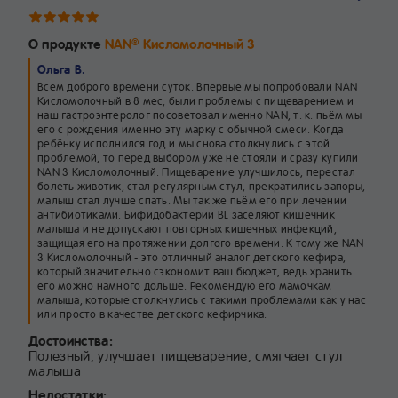
О продукте
NAN
Кисломолочный 3
®
Ольга В.
Всем доброго времени суток. Впервые мы попробовали NAN
Кисломолочный в 8 мес, были проблемы с пищеварением и
наш гастроэнтеролог посоветовал именно NAN, т. к. пьём мы
его с рождения именно эту марку с обычной смеси. Когда
ребёнку исполнился год и мы снова столкнулись с этой
проблемой, то перед выбором уже не стояли и сразу купили
NAN 3 Кисломолочный. Пищеварение улучшилось, перестал
болеть животик, стал регулярным стул, прекратились запоры,
малыш стал лучше спать. Мы так же пьём его при лечении
антибиотиками. Бифидобактерии ВL заселяют кишечник
малыша и не допускают повторных кишечных инфекций,
защищая его на протяжении долгого времени. К тому же NAN
3 Кисломолочный - это отличный аналог детского кефира,
который значительно сэкономит ваш бюджет, ведь хранить
его можно намного дольше. Рекомендую его мамочкам
малыша, которые столкнулись с такими проблемами как у нас
или просто в качестве детского кефирчика.
Достоинства:
Полезный, улучшает пищеварение, смягчает стул
малыша
Недостатки: