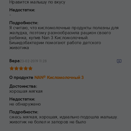
Нравится малышу по вкусу
Недостатки:
-
Подробности:
Я считаю, что кисломолочные продукты полезны для
желудка, поэтому разнообразила рацион своего
ребенка, купив Nan 3 Кисломолочный.
Биыидобактерии помогают работе детского
животика
Вера
23-02-2019 11:28
О продукте
NAN
Кисломолочный 3
®
Достоинства:
хорошая мягкая
Недостатки:
не обнаружено
Подробности:
смесь мягкая, хорошая, идеально подошла малышу.
животик не болел и запоров не было