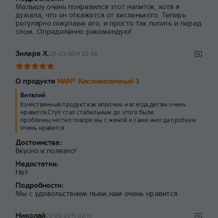
Малышу очень понравился этот напиток, хотя я
думала, что он откажется от кисленького. Теперь
регулярно покупаем его, и просто так попить и перед
сном. Определённо рекомендую!
Зилара Х.
28-03-2019 22:54
О продукте
NAN
Кисломолочный 3
®
Виталий
Качественный продукт как впрочем и всегда,детям очень
нравится.Стул стал стабильным до этого были
проблемы,честно говоря мы с женой и сами иногда пробуем
очень нравится.
Достоинства:
Вкусно и полезно!
Недостатки:
Нет
Подробности:
Мы с удовольствием пьем,нам очень нравится.
Николай
20-03-2019 08:19