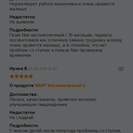
Нормализует работу кишечника и очень нравится
малышу
Недостатки:
Не выявили
Подробности:
Пьём Nan кисломолочный с 10 месяцев, педиатр
посоветовала как отличную замену грудному молоку,
очень нравится малышу, а я спокойна, что нет
проблем со стулом и польза Nan проверена
временем
Ирина В.
26-02-2019 16:30
О продукте
NAN
Кисломолочный 3
®
Достоинства:
Лёгкое, качественное, приятное молочко,
улучшающее пищеварение
Недостатки:
Не сладкий
Подробности:
У многих детей после полугода проблемы со стулом,