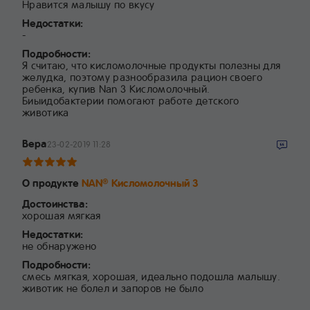
Нравится малышу по вкусу
Недостатки:
-
Подробности:
Я считаю, что кисломолочные продукты полезны для
желудка, поэтому разнообразила рацион своего
ребенка, купив Nan 3 Кисломолочный.
Биыидобактерии помогают работе детского
животика
Вера
23-02-2019 11:28
О продукте
NAN
Кисломолочный 3
®
Достоинства:
хорошая мягкая
Недостатки:
не обнаружено
Подробности:
смесь мягкая, хорошая, идеально подошла малышу.
животик не болел и запоров не было