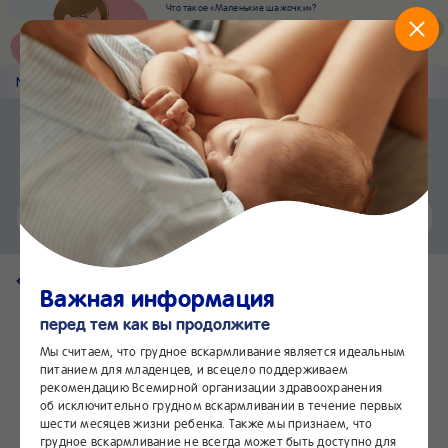
Что такое «Маленькие шажочки»?
Наш новый суперсервис для отслеживания
развития вашего малыша
Попробовать сейчас
Nestlé
Baby
&me
Наши продукты
Приложение Nestlé Baby&me
Установить
Еще быстрее и удобнее
Чат
24/7
Вернуться на страницу продукта
Важная информация
перед тем как вы продолжите
Мы считаем, что грудное вскармливание является идеальным
питанием для младенцев, и всецело поддерживаем
рекомендацию Всемирной организации здравоохранения
об исключительно грудном вскармливании в течение первых
шести месяцев жизни ребенка. Также мы признаем, что
грудное вскармливание не всегда может быть доступно для