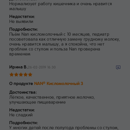
Нормализует работу кишечника и очень нравится
малышу
Недостатки:
Не выявили
Подробности:
Пьём Nan кисломолочный с 10 месяцев, педиатр
посоветовала как отличную замену грудному молоку,
очень нравится малышу, а я спокойна, что нет
проблем со стулом и польза Nan проверена
временем
Ирина В.
26-02-2019 16:30
О продукте
NAN
Кисломолочный 3
®
Достоинства:
Лёгкое, качественное, приятное молочко,
улучшающее пищеварение
Недостатки:
Не сладкий
Подробности:
У многих детей после полугода проблемы со стулом,