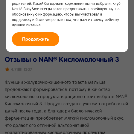
родителей. Какой бы вариант кормления вы ни выбрали, клуб
Nestlé Baby&me всегда готов предоставить новейшую научно
обоснованную информацию, чтобы вы чувствовали
поддержку и были уверены в том, что даете своему ребенку
лучшее питание.
Продолжить
Отзывы о NAN
Кисломолочный 3
®
4.7
1307
Функции желудочно-кишечного тракта малыша
продолжают формироваться, поэтому в качестве
кисломолочного продукта в рационе стоит выбрать NAN
®
Кисломолочный 3. Продукт создан с учетом потребностей
детей после года, а благодаря биологической
ферментации приобретает мягкий кисломолочный вкус,
что делает его отличной альтернативой
неадаптированным кисломолочным продуктам.