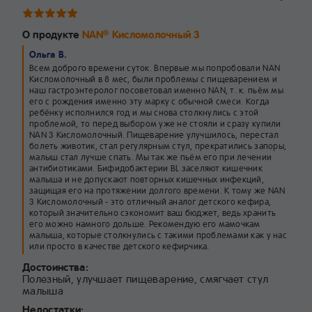
О продукте
NAN
Кисломолочный 3
®
Ольга В.
Всем доброго времени суток. Впервые мы попробовали NAN
Кисломолочный в 8 мес, были проблемы с пищеварением и
наш гастроэнтеролог посоветовал именно NAN, т. к. пьём мы
его с рождения именно эту марку с обычной смеси. Когда
ребёнку исполнился год и мы снова столкнулись с этой
проблемой, то перед выбором уже не стояли и сразу купили
NAN 3 Кисломолочный. Пищеварение улучшилось, перестал
болеть животик, стал регулярным стул, прекратились запоры,
малыш стал лучше спать. Мы так же пьём его при лечении
антибиотиками. Бифидобактерии ВL заселяют кишечник
малыша и не допускают повторных кишечных инфекций,
защищая его на протяжении долгого времени. К тому же NAN
3 Кисломолочный - это отличный аналог детского кефира,
который значительно сэкономит ваш бюджет, ведь хранить
его можно намного дольше. Рекомендую его мамочкам
малыша, которые столкнулись с такими проблемами как у нас
или просто в качестве детского кефирчика.
Достоинства:
Полезный, улучшает пищеварение, смягчает стул
малыша
Недостатки: