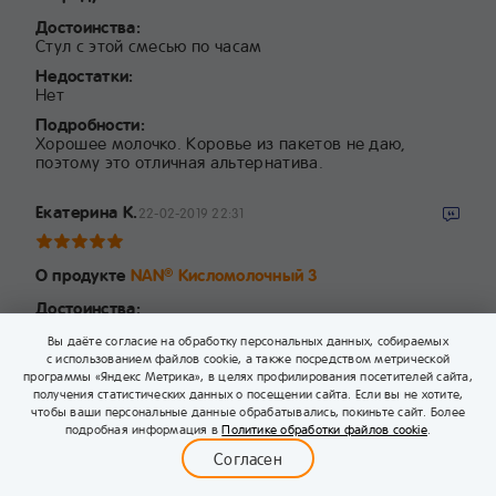
Достоинства:
Стул с этой смесью по часам
Недостатки:
Нет
Подробности:
Хорошее молочко. Коровье из пакетов не даю,
поэтому это отличная альтернатива.
Екатерина К.
22-02-2019 22:31
О продукте
NAN
Кисломолочный 3
®
Достоинства:
В составе есть бифидобактерии, хорошая замена
Вы даёте согласие на обработку персональных данных, собираемых
кефира, благоприятно влияет на пищеварение
с использованием файлов cookie, а также посредством метрической
малыша, сбалансированное содержание белка для
программы «Яндекс Метрика», в целях профилирования посетителей сайта,
ещё не созревшего организма, содержит витамины
получения статистических данных о посещении сайта. Если вы не хотите,
Подробности:
чтобы ваши персональные данные обрабатывались, покиньте сайт. Более
0
НАН кисломолочный для нас не просто смесь, а
подробная информация в
Политике обработки файлов cookie
.
Меню
прекрасная замена кефира. Творог ребёнок ест с
Бейбимания
Каталог
Корзина
Войти
Согласен
удовольствием, а вот кефир не признает. Однако
кисломолочные продукты хорошо влияют на работу