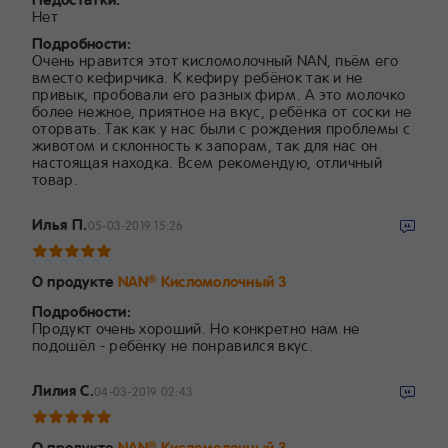
Нет
Подробности:
Очень нравится этот кисломолочный NAN, пьём его
вместо кефирчика. К кефиру ребёнок так и не
привык, пробовали его разных фирм. А это молочко
более нежное, приятное на вкус, ребёнка от соски не
оторвать. Так как у нас были с рождения проблемы с
животом и склонность к запорам, так для нас он
настоящая находка. Всем рекомендую, отличный
товар.
Илья П.
05-03-2019 15:26
О продукте
NAN
Кисломолочный 3
®
Подробности:
Продукт очень хороший. Но конкретно нам не
подошёл - ребёнку не понравился вкус.
Лилия С.
04-03-2019 02:43
О продукте
NAN
Кисломолочный 3
®