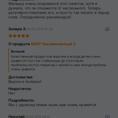
Малышу очень понравился этот напиток, хотя я
думала, что он откажется от кисленького. Теперь
регулярно покупаем его, и просто так попить и перед
сном. Определённо рекомендую!
Зилара Х.
28-03-2019 22:54
О продукте
NAN
Кисломолочный 3
®
Виталий
Качественный продукт как впрочем и всегда,детям очень
нравится.Стул стал стабильным до этого были
проблемы,честно говоря мы с женой и сами иногда пробуем
очень нравится.
Достоинства:
Вкусно и полезно!
Недостатки:
Нет
Подробности:
Мы с удовольствием пьем,нам очень нравится.
Николай
20-03-2019 08:19