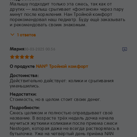
Малышу подходит только эта смесь, так как от
других — малыш срыгивает «фонтаном» через пару
минут после кормления. Нан Тройной комфорт
порекомендовал наш педиатр. Буду ещё заказывать
и рекомендовать своим знакомым.
1 ответов
Мария
30-03-2025 00:56
О продукте
NAN
Тройной комфорт
®
Достоинства:
Действительно действует: колики и срыгивания
уменьшились.
Недостатки:
Стоимость, но в целом стоит своих денег.
Подробности:
Смесь целиком и полностью оправдывает своё
название. В возрасте трёх недель дочка начала
мучиться жуткими коликами после приема смеси
Nestogen, которая даже не всегда растворялась в
бутылочке. Уже на четвёртый день приёма NAN