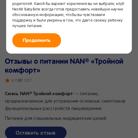
родителей. Какой бы вариант кормления вы ни выбрали, клуб
Nestlé Baby&me всегда готов предоставить новейшую научно
обоснованную информацию, чтобы вы чувствовали
поддержку и были уверены в том, что даете своему ребенку
лучшее питание.
Продолжить
Отзывы о питании NAN
«Тройной
®
комфорт»
4.9
537
Смесь NAN
Тройной комфорт
— питание,
®
предназначенное для устранения основных симптомов
функциональных расстройств пищеварения.
Питание для специальных медицинских целей.
Оставить отзыв