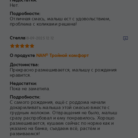
Нет.
Подробности:
Отличная смесь, малыш ест с удовольствием,
проблема с коликами решена!
Стелла
18-09-2025 12:12
О продукте
NAN
Тройной комфорт
®
Достоинства:
Прекрасно размешивается, малышу с рождения
нравится.
Недостатки:
Пока не заметила.
Подробности:
С самого рождения, ещё с роддома начали
докармливать малыша этой смесью вместе с
грудным молоком. Отвращения не было, малыш
сразу распробовал и ему понравилось. Хорошо
размешивается, кушаем сейчас по норме как и
указано на банке, съедаем всё, растём и
развиваемся!