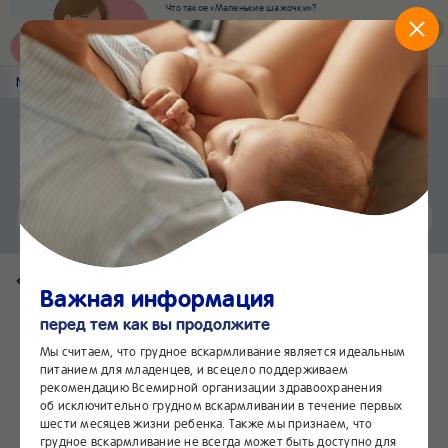
Что такое «Маленькие шажочки»?
Наш новый суперсервис для отслеживания
развития вашего малыша
Попробовать сейчас
Nestlé
Baby
&me
Наши продукты
Приложение Nestlé Baby&me
Установить
Еще быстрее и удобнее
Чат
24/7
Вернуться на страницу продукта
Важная информация
перед тем как вы продолжите
Мы считаем, что грудное вскармливание является идеальным
питанием для младенцев, и всецело поддерживаем
рекомендацию Всемирной организации здравоохранения
об исключительно грудном вскармливании в течение первых
шести месяцев жизни ребенка. Также мы признаем, что
грудное вскармливание не всегда может быть доступно для