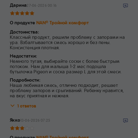
Дарина
27-06-2026 00:16
О продукте
NAN
Тройной комфорт
®
Достоинства:
Классный продукт, решили проблему с запорами на
ура. Взбалтывается смесь хорошо и без пены.
Консистенция плотная.
Недостатки:
Немного тугая, выбирайте соски с более быстрым
потоком. Нам для малыша 1-2 мес подошла
бутылочка Pigeon и соска размер L для этой смеси.
Подробности:
Наша любимая смесь, отлично подходит, решает
проблему запоров и срыгиваний. Ребенку нравится,
на вкус приятная и нежная.
1 ответов
Якко
13-06-2026 07:25
О продукте
NAN
Тройной комфорт
®