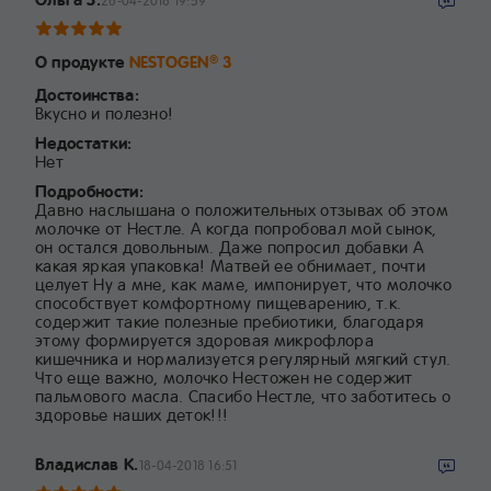
26-04-2018 19:59
О продукте
NESTOGEN
3
®
Достоинства:
Вкусно и полезно!
Недостатки:
Нет
Подробности:
Давно наслышана о положительных отзывах об этом
молочке от Нестле. А когда попробовал мой сынок,
он остался довольным. Даже попросил добавки А
какая яркая упаковка! Матвей ее обнимает, почти
целует Ну а мне, как маме, импонирует, что молочко
способствует комфортному пищеварению, т.к.
содержит такие полезные пребиотики, благодаря
этому формируется здоровая микрофлора
кишечника и нормализуется регулярный мягкий стул.
Что еще важно, молочко Нестожен не содержит
пальмового масла. Спасибо Нестле, что заботитесь о
здоровье наших деток!!!
Владислав К.
18-04-2018 16:51