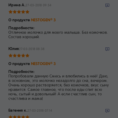
Ирина А.
27-03-2018 09:54
О продукте
NESTOGEN
3
®
Подробности:
Отличное молочко для моего малыша. Без комочков.
Состав хороший.
Юлия
27-03-2018 08:38
О продукте
NESTOGEN
3
®
Подробности:
Попробовали данную Смесь и влюбились в неё! Даю,
в основном, это молочко незадолго до сна, вечером.
Очень хорошо растворяется, без комочков, вкус сыну
нравится. Самое главное, что после еды спит всю
ночь, сытый и довольный! А если счастлив сын, то
счастлива и мама)
Евгения к.
27-03-2018 07:14