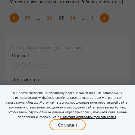
Молочко вкусное и питательное) Ребёнок в восторге)
59
...
36
35
34
...
1
*
Поля, обязательные для заполнения
Оценка
*
Достоинства
Вы даёте согласие на обработку персональных данных, собираемых
с использованием файлов cookie, а также посредством метрической
программы «Яндекс Метрика», в целях профилирования посетителей сайта,
получения статистических данных о посещении сайта. Если вы не хотите,
чтобы ваши персональные данные обрабатывались, покиньте сайт. Более
0
подробная информация в
Политике обработки файлов cookie
.
Меню
Бейбимания
Каталог
Корзина
Войти
Согласен
Недостатки