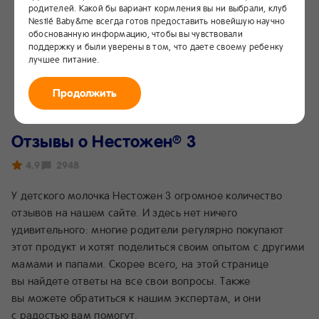
родителей. Какой бы вариант кормления вы ни выбрали, клуб
Nestlé Baby&me всегда готов предоставить новейшую научно
обоснованную информацию, чтобы вы чувствовали
поддержку и были уверены в том, что даете своему ребенку
лучшее питание.
Продолжить
Отзывы о Нестожен
3
®
4.9
2948
У детского молочка
Нестожен 3
огромное количество
отзывов на нашем сайте. И здесь нет ничего
удивительного: многие родители регулярно покупают
этот продукт и хотят поделиться своим опытом с другими
мамами и папами. Скорее всего, на этой странице
вы найдете ответы на все свои вопросы. Также
вы можете обратиться к нашим экспертам, и они
с радостью вам помогут.