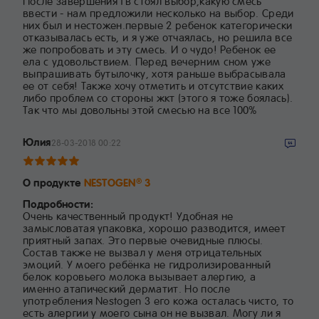
После завершения гв стоял выбор,какую смесь
ввести - нам предложили несколько на выбор. Среди
них был и нестожен.первые 2 ребенок категорически
отказывалась есть, и я уже отчаялась, но решила все
же попробовать и эту смесь. И о чудо! Ребенок ее
ела с удовольствием. Перед вечерним сном уже
выпрашивать бутылочку, хотя раньше выбрасывала
ее от себя! Также хочу отметить и отсутствие каких
либо проблем со стороны жкт (этого я тоже боялась).
Так что мы довольны этой смесью на все 100%
Юлия
28-03-2018 00:22
О продукте
NESTOGEN
3
®
Подробности:
Очень качественный продукт! Удобная не
замысловатая упаковка, хорошо разводится, имеет
приятный запах. Это первые очевидные плюсы.
Состав также не вызвал у меня отрицательных
эмоций. У моего ребёнка не гидролизированный
белок коровьего молока вызывает алергию, а
именно атапический дерматит. Но после
употребления Nestogen 3 его кожа осталась чисто, то
есть алергии у моего сына он не вызвал. Могу ли я