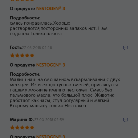
О продукте
NESTOGEN
3
®
Подробности:
смесь понравилась.Хорошо
растворяется,посторонних запахов нет. Нам
подошла.Только плюсы+
Гость
27-03-2018 04:48
О продукте
NESTOGEN
3
®
Подробности:
Малыш наш на смешанном вскармливании с двух
месяцев. Из всех доступных смесей, приглянулся
нашему мужчине именно нестожен. Смесь без
пальмового масла, что большой плюс. Животик
работает как часы, стул регулярный и мягкий.
Второму малышу только Нестожен
Марина Ф.
27-03-2018 02:59
О продукте
NESTOGEN
3
®