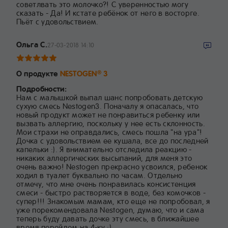
советлвать это молочко?! С уверенностью могу
сказать - Да! И кстате ребёнок от него в восторге.
Пьёт с удовольствием.
Ольга С.
27-03-2018 14:10
О продукте
NESTOGEN
3
®
Подробности:
Нам с малышкой выпал шанс попробовать детскую
сухую смесь Nestogen3. Поначалу я опасалась, что
новый продукт может не понравиться ребенку или
вызвать аллергию, поскольку у нее есть склонность.
Мои страхи не оправдались, смесь пошла "на ура"!
Дочка с удовольствием ее кушала, все до последней
капельки :). Я внимательно отследила реакцию -
никаких аллергических высыпаний, для меня это
очень важно! Nestogen прекрасно усвоился, ребенок
ходил в туалет буквально по часам. Отдельно
отмечу, что мне очень понравилась консистенция
смеси - быстро растворяется в воде, без комочков -
супер!!! Знакомым мамам, кто еще не попробовал, я
уже порекомендовала Nestogen, думаю, что и сама
теперь буду давать дочке эту смесь, в ближайшее
время перейдем на 4-ку :)