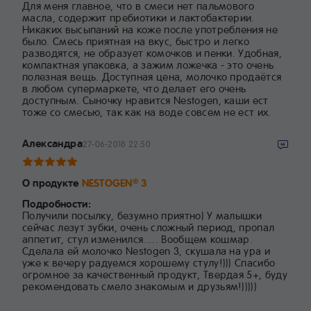
Для меня главное, что в смеси нет пальмового
масла, содержит пребиотики и лактобактерии.
Никаких высыпаний на коже после употребления не
было. Смесь приятная на вкус, быстро и легко
разводятся, не образует комочков и пенки. Удобная,
компактная упаковка, а зажим ложечка - это очень
полезная вещь. Доступная цена, молочко продаётся
в любом супермаркете, что делает его очень
доступным. Сыночку нравится Nestogen, каши ест
тоже со смесью, так как на воде совсем не ест их.
Александра
27-06-2018 22:50
О продукте
NESTOGEN
3
®
Подробности:
Получили посылку, безумно приятно) У малышки
сейчас лезут зубки, очень сложный период, пропал
аппетит, стул изменился..... Вообщем кошмар.
Сделала ей молочко Nestogen 3, скушала на ура и
уже к вечеру радуемся хорошему стулу!))) Спасибо
огромное за качественный продукт, Твердая 5+, буду
рекомендовать смело знакомым и друзьям!)))))