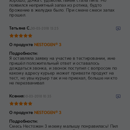
хорошо, дочка с удовольствием стала пить. Но
появился неприятный запах из ротика, будто
брожение в желудке было. При смене смеси запах
прошел.
Татьяна С.
30-03-2018 13:25
О продукте
NESTOGEN
3
®
Подробности:
Я оставляла заявку на участие в тестировании, мне
пришёл положительный ответ и оставалось
дождаться звонка, и звонок поступил с вопросом по
какому адресу курьер может привезти продукт на
тест, но увы курьер так и не приехал, больше ни кто
не перезванивал
Ксения
30-03-2018 10:35
О продукте
NESTOGEN
3
®
Подробности:
Смесь Нестожен 3 моему малышу понравилась! Пил