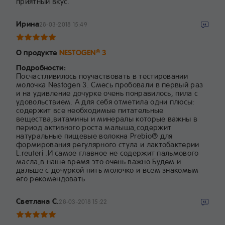
приятный вкус.
Ирина
28-03-2018 15:49
О продукте
NESTOGEN
3
®
Подробности:
Посчастливилось поучаствовать в тестировании
молочка Nestogen 3. Смесь пробовали в первый раз
и на удивление дочурке очень понравилось, пила с
удовольствием. А для себя отметила одни плюсы:
содержит все необходимые питательные
вещества,витамины и минералы которые важны в
период активного роста малыша,содержит
натуральные пищевые волокна Prebio® для
формирования регулярного стула и лактобактерии
L.reuteri .И самое главное не содержит пальмового
масла,в наше время это очень важно.Будем и
дальше с дочуркой пить молочко и всем знакомым
его рекомендовать
Светлана С.
28-03-2018 15:22