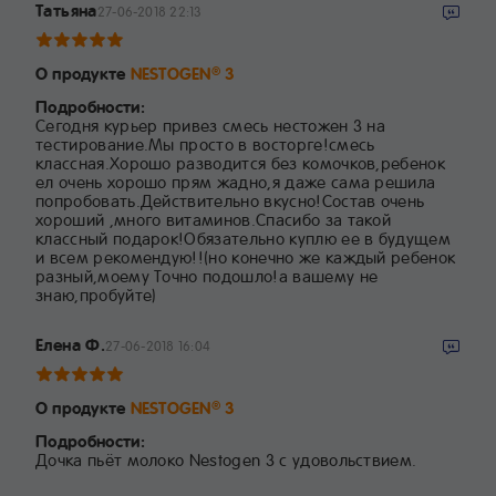
Татьяна
27-06-2018 22:13
О продукте
NESTOGEN
3
®
Подробности:
Cегодня курьер привез смесь нестожен 3 на
тестирование.Мы просто в восторге!смесь
классная.Хорошо разводится без комочков,ребенок
ел очень хорошо прям жадно,я даже сама решила
попробовать.Действительно вкусно!Состав очень
хороший ,много витаминов.Спасибо за такой
классный подарок!Обязательно куплю ее в будущем
и всем рекомендую!!(но конечно же каждый ребенок
разный,моему Точно подошло!а вашему не
знаю,пробуйте)
Елена Ф.
27-06-2018 16:04
О продукте
NESTOGEN
3
®
Подробности:
Дочка пьёт молоко Nestogen 3 с удовольствием.