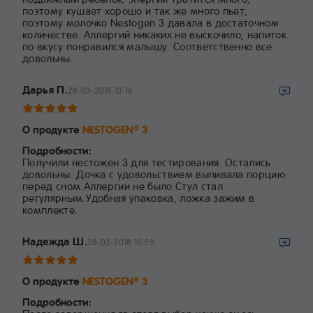
поэтому кушает хорошо и так же много пьет,
поэтому молочко Nestogen 3 давала в достаточном
количестве. Аллергий никаких не выскочило, напиток
по вкусу понравился малышу. Соответственно все
довольны.
Дарья П.
28-03-2018 13:16
О продукте
NESTOGEN
3
®
Подробности:
Получили нестожен 3 для тестирования. Остались
довольны. Дочка с удовольствием выпивала порцию
перед сном.Аллергии не было.Стул стал
регулярным.Удобная упаковка, ложка зажим в
комплекте.
Надежда Ш.
28-03-2018 10:59
О продукте
NESTOGEN
3
®
Подробности: