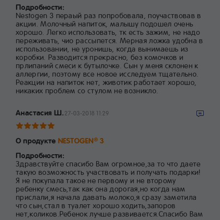
Подробности:
Nestogen 3 пераый раз попробовала, поучаствовав в
акции. Молочный напиток, малышу подошел очень
хорошо. Легко использовать, тк есть зажим, не надо
переживать, чио рассыпется. Мерная ложка удобна в
использовании, не уронишь, когда вынимаешь из
коробки. Разводится прекрасно, без комочков и
прлипаний смеси к бутылочке. Сын у меня склонен к
аллергии, поэтому все новое исследуем тщательно.
Реакции на напиток нет, животик работает хорошо,
никаких проблем со стулом не возникло.
Анастасия Ш.
27-03-2018 11:29
О продукте
NESTOGEN
3
®
Подробности:
Здравствуйте спасибо Вам огромное,за то что даете
такую возможность участвовать и получать подарки!
Я не покупала такое не первому и не второму
ребенку смесь,так как она дорогая,но когда нам
прислали,я начала давать молоко,я сразу заметила
что сын,стал в туалет хорошо ходить,запоров
нет,коликов.Ребенок лучше развивается.Спасибо Вам