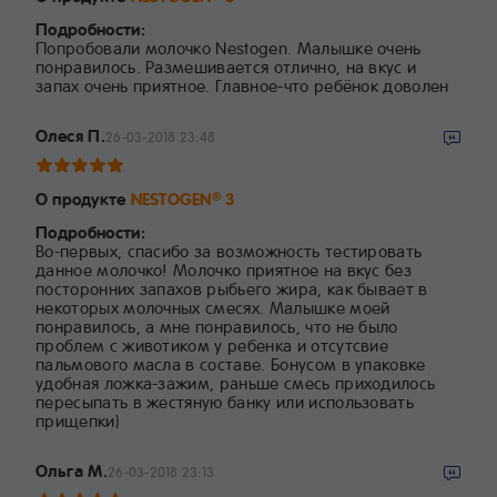
Подробности:
Попробовали молочко Nestogen. Малышке очень
понравилось. Размешивается отлично, на вкус и
запах очень приятное. Главное-что ребёнок доволен
Олеся П.
26-03-2018 23:48
О продукте
NESTOGEN
3
®
Подробности:
Во-первых, спасибо за возможность тестировать
данное молочко! Молочко приятное на вкус без
посторонних запахов рыбьего жира, как бывает в
некоторых молочных смесях. Малышке моей
понравилось, а мне понравилось, что не было
проблем с животиком у ребенка и отсутсвие
пальмового масла в составе. Бонусом в упаковке
удобная ложка-зажим, раньше смесь приходилось
пересыпать в жестяную банку или использовать
прищепки)
Ольга М.
26-03-2018 23:13