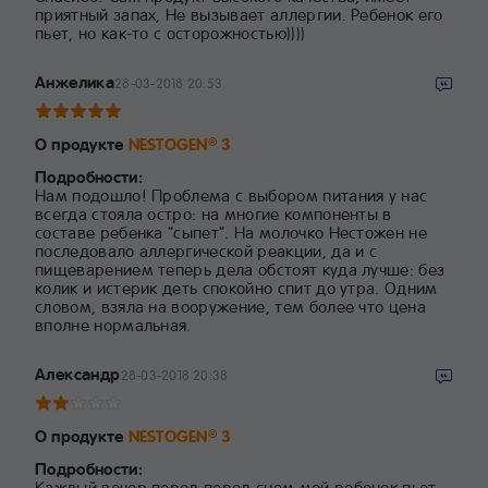
приятный запах, Не вызывает аллергии. Ребенок его
пьет, но как-то с осторожностью))))
Анжелика
28-03-2018 20:53
О продукте
NESTOGEN
3
®
Подробности:
Нам подошло! Проблема с выбором питания у нас
всегда стояла остро: на многие компоненты в
составе ребенка "сыпет". На молочко Нестожен не
последовало аллергической реакции, да и с
пищеварением теперь дела обстоят куда лучше: без
колик и истерик деть спокойно спит до утра. Одним
словом, взяла на вооружение, тем более что цена
вполне нормальная.
Александр
28-03-2018 20:38
О продукте
NESTOGEN
3
®
Подробности:
Каждый вечер перед перед сном мой ребенок пьет