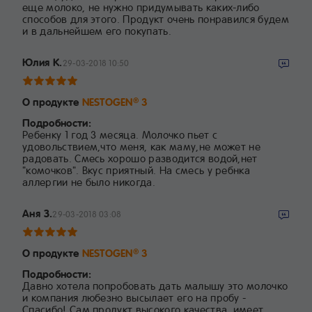
еще молоко, не нужно придумывать каких-либо
способов для этого. Продукт очень понравился будем
и в дальнейшем его покупать.
Юлия К.
29-03-2018 10:50
О продукте
NESTOGEN
3
®
Подробности:
Ребенку 1 год 3 месяца. Молочко пьет с
удовольствием,что меня, как маму,не может не
радовать. Смесь хорошо разводится водой,нет
"комочков". Вкус приятный. На смесь у ребнка
аллергии не было никогда.
Аня З.
29-03-2018 03:08
О продукте
NESTOGEN
3
®
Подробности:
Давно хотела попробовать дать малышу это молочко
и компания любезно высылает его на пробу -
Спасибо! Сам продукт высокого качества, имеет