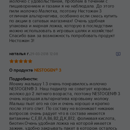
молочко с удовольствием, проблем в течении с
пищеворением и газами я не наблюдала. До этого
пили молочко Малютка, поэтому Нестожен 3
отличная альтернатива, особенно если смесь купить
по акции в сетевых магазинах! Очень удобная
упаковка и мерная ложка, которую в последствии
можно использовать в игровых целях и хозяйстве!
Спасибо вам за возможность попробовать продукт
Нестожен 3!
наталья г.
29-03-2018 12:08
О продукте
NESTOGEN
3
®
Подробности:
Моему малышу 1.3 очень понравилось молочко
NESTOGEN® 3. Наш педиатр не советует коровье
молоко до 2 летнего возраста, поэтому NESTOGEN® 3
очень хорошая альтернатива коровьему молоку.
Малыш пьет его на сон и очень хорошо и крепко
после этого спит. По составу не возникает никаких
вопросов очень радует что в составе имеются
витамины С,Е,B1,A,B6,B2,Д,К,В12, фолиевая кислота,
биотин.Очень удобная ложка на которой имеется
зажим, удобно закрывать пакет в котором осталось