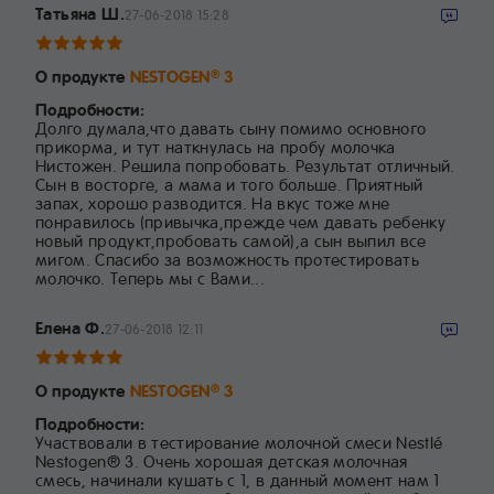
Татьяна Ш.
27-06-2018 15:28
О продукте
NESTOGEN
3
®
Подробности:
Долго думала,что давать сыну помимо основного
прикорма, и тут наткнулась на пробу молочка
Нистожен. Решила попробовать. Результат отличный.
Сын в восторге, а мама и того больше. Приятный
запах, хорошо разводится. На вкус тоже мне
понравилось (привычка,прежде чем давать ребенку
новый продукт,пробовать самой),а сын выпил все
мигом. Спасибо за возможность протестировать
молочко. Теперь мы с Вами...
Елена Ф.
27-06-2018 12:11
О продукте
NESTOGEN
3
®
Подробности:
Участвовали в тестирование молочной смеси Nestlé
Nestogen® 3. Очень хорошая детская молочная
смесь, начинали кушать с 1, в данный момент нам 1