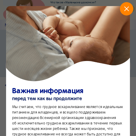
Что такое «Маленькие шажочки»?
Наш новый суперсервис для отслеживания
развития вашего малыша
Попробовать сейчас
Nestlé
Baby
&me
Наши продукты
Приложение Nestlé Baby&me
Установить
Еще быстрее и удобнее
Чат
24/7
Вернуться на страницу продукта
Важная информация
перед тем как вы продолжите
Мы считаем, что грудное вскармливание является идеальным
питанием для младенцев, и всецело поддерживаем
рекомендацию Всемирной организации здравоохранения
об исключительно грудном вскармливании в течение первых
шести месяцев жизни ребенка. Также мы признаем, что
грудное вскармливание не всегда может быть доступно для