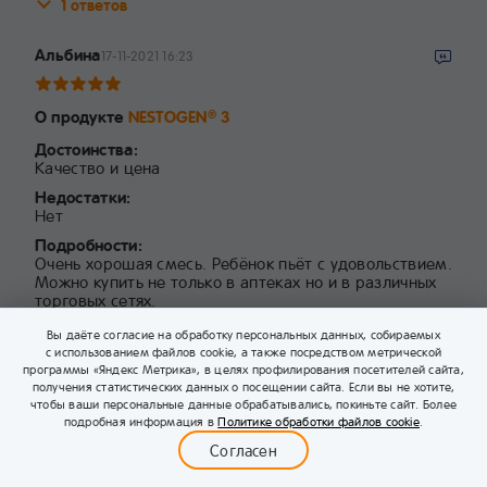
1 ответов
Альбина
17-11-2021 16:23
О продукте
NESTOGEN
3
®
Достоинства:
Качество и цена
Недостатки:
Нет
Подробности:
Очень хорошая смесь. Ребёнок пьёт с удовольствием.
Можно купить не только в аптеках но и в различных
торговых сетях.
Вы даёте согласие на обработку персональных данных, собираемых
с использованием файлов cookie, а также посредством метрической
125
...
4
3
2
1
программы «Яндекс Метрика», в целях профилирования посетителей сайта,
получения статистических данных о посещении сайта. Если вы не хотите,
чтобы ваши персональные данные обрабатывались, покиньте сайт. Более
0
подробная информация в
Политике обработки файлов cookie
.
Меню
Бейбимания
Каталог
Корзина
Войти
Согласен
*
Поля, обязательные для заполнения