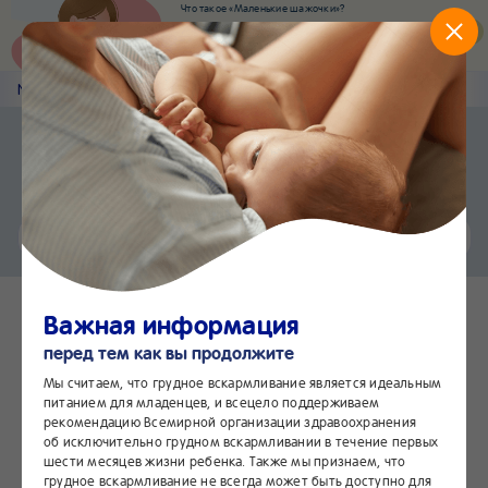
Что такое «Маленькие шажочки»?
Наш новый суперсервис для отслеживания
развития вашего малыша
Попробовать сейчас
Nestlé
Baby
&me
Наши продукты
Приложение Nestlé Baby&me
Установить
Еще быстрее и удобнее
Чат
24/7
Важная информация
перед тем как вы продолжите
Мы считаем, что грудное вскармливание является идеальным
питанием для младенцев, и всецело поддерживаем
рекомендацию Всемирной организации здравоохранения
об исключительно грудном вскармливании в течение первых
шести месяцев жизни ребенка. Также мы признаем, что
грудное вскармливание не всегда может быть доступно для