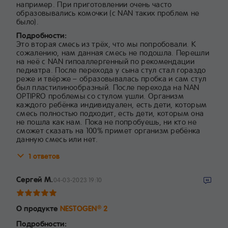
например. При приготовлении очень часто
образовывались комочки (с NAN таких проблем не
было).
Подробности:
Это вторая смесь из трёх, что мы попробовали. К
сожалению, нам данная смесь не подошла. Перешли
на неё с NAN гипоаллергенный по рекомендации
педиатра. После перехода у сына стул стал гораздо
реже и твёрже – образовывалась пробка и сам стул
был пластилинообразный. После перехода на NAN
OPTIPRO проблемы со стулом ушли. Организм
каждого ребёнка индивидуален, есть дети, которым
смесь полностью подходит, есть дети, которым она
не пошла как нам. Пока не попробуешь, ни кто не
сможет сказать на 100% примет организм ребёнка
данную смесь или нет.
1 ответов
Сергей М.
04-03-2023 19:10
О продукте
NESTOGEN
2
®
Подробности: