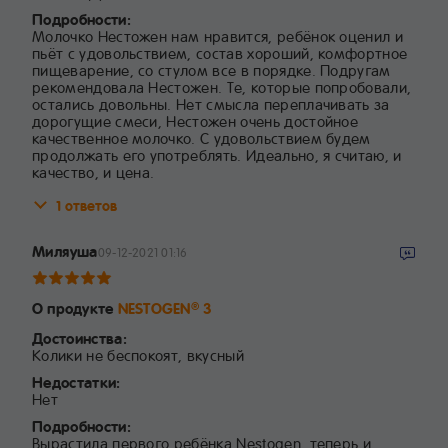
Подробности:
Молочко Нестожен нам нравится, ребёнок оценил и
пьёт с удовольствием, состав хороший, комфортное
пищеварение, со стулом все в порядке. Подругам
рекомендовала Нестожен. Те, которые попробовали,
остались довольны. Нет смысла переплачивать за
дорогущие смеси, Нестожен очень достойное
качественное молочко. С удовольствием будем
продолжать его употреблять. Идеально, я считаю, и
качество, и цена.
1 ответов
Миляуша
09-12-2021 01:16
О продукте
NESTOGEN
3
®
Достоинства:
Колики не беспокоят, вкусный
Недостатки:
Нет
Подробности:
Вырастила первого ребёнка Nestogen, теперь и