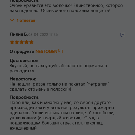
Подробности:
Очень нравится это молочко! Единственное, которое
нам подошло. Очень много полезных веществ!
1 ответов
Лилия Б.
03-04-2022 17:36
О продукте
NESTOGEN
1
®
Достоинства:
Вкусный, не пахнущий, абсолютно нормально
разводится
Недостатки:
Не нашли, разве только на пакетах "тетрапак"
сделать отрывные полоски)))
Подробности:
Перешли, как и многие у нас, со смеси другого
производителя и у всех нас результат примерно
одинаков. Ушли высыпания на лице. У кого были,
ушли колики (и твёрдый животик). Стул, в
подавляющем большинстве, стал, наконец,
ежедневный.