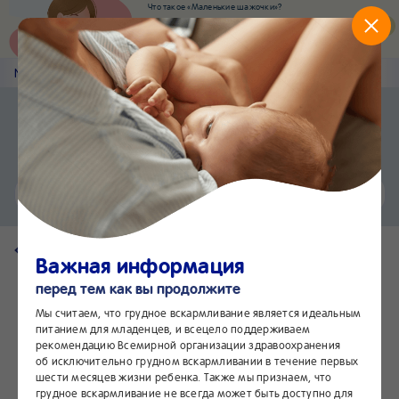
Что такое «Маленькие шажочки»?
Наш новый суперсервис для отслеживания
развития вашего малыша
Попробовать сейчас
Nestlé
Baby
&me
Наши продукты
Приложение Nestlé Baby&me
Установить
Еще быстрее и удобнее
Чат
24/7
Вернуться на страницу продукта
Важная информация
перед тем как вы продолжите
Мы считаем, что грудное вскармливание является идеальным
питанием для младенцев, и всецело поддерживаем
рекомендацию Всемирной организации здравоохранения
об исключительно грудном вскармливании в течение первых
шести месяцев жизни ребенка. Также мы признаем, что
грудное вскармливание не всегда может быть доступно для