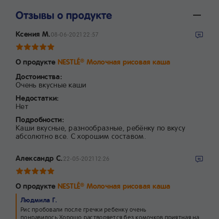
Отзывы о продукте
Ксения М.
08-06-2021 22:57
О продукте
NESTLÉ
Молочная рисовая каша
®
Достоинства:
Очень вкусные каши
Недостатки:
Нет
Подробности:
Каши вкусные, разнообразные, ребёнку по вкусу
абсолютно все. С хорошим составом.
Александр С.
22-05-2021 12:26
О продукте
NESTLÉ
Молочная рисовая каша
®
Людмила Г.
Рис пробовали после гречки ребенку очень
понравилось.Хорошо растворяется без комочков приятная на