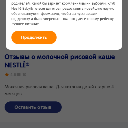
родителей. Какой бы вариант кормления вы ни выбрали, клуб
Nestlé Baby&me всегда готов предоставить новейшую научно
обоснованную информацию, чтобы вы чувствовали
поддержку и были уверены в том, что даете своему ребенку
лучшее питание.
Продолжить
Отзывы о молочной рисовой каше
NESTLÉ
®
4.8
10
Молочная рисовая каша. Для питания детей старше 4
месяцев.
Оставить отзыв