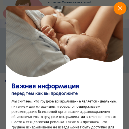
Что такое «Маленькие шажочки»?
Наш новый суперсервис для отслеживания
развития вашего малыша
Попробовать сейчас
Nestlé
Baby
&me
Наши продукты
Приложение Nestlé Baby&me
Установить
Еще быстрее и удобнее
Чат
24/7
Вернуться на страницу продукта
Важная информация
перед тем как вы продолжите
Мы считаем, что грудное вскармливание является идеальным
питанием для младенцев, и всецело поддерживаем
рекомендацию Всемирной организации здравоохранения
об исключительно грудном вскармливании в течение первых
шести месяцев жизни ребенка. Также мы признаем, что
грудное вскармливание не всегда может быть доступно для