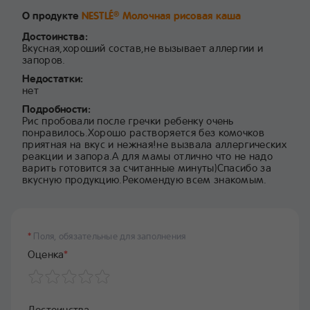
О продукте
NESTLÉ
Молочная рисовая каша
®
Достоинства:
Вкусная,хороший состав,не вызывает аллергии и
запоров.
Недостатки:
нет
Подробности:
Рис пробовали после гречки ребенку очень
понравилось.Хорошо растворяется без комочков
приятная на вкус и нежная!не вызвала аллергических
реакции и запора.А для мамы отлично что не надо
варить готовится за считанные минуты)Спасибо за
вкусную продукцию.Рекомендую всем знакомым.
*
Поля, обязательные для заполнения
Оценка
*
Достоинства