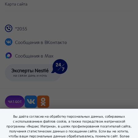
Карта сайта
*2055
Сообщения в ВКонтакте
Сообщения в Max
Эксперты Nestlé
на связи день и ночь
ЧАТ-БОТ
© Компания Nestlé, 2026 г. Все права защищены.
Вы даёте согласие на обработку персональных данных, собираемых
® Владелец товарных знаков: Société des Produits Nestlé S.A. (Швейцария).
с использованием файлов cookie, а также посредством метрической
программы «Яндекс Метрика», в целях профилирования посетителей сайта,
получения статистических данных о посещении сайта. Если вы не хотите,
чтобы ваши персональные данные обрабатывались, покиньте сайт. Более
0