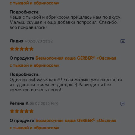
с тыквой и абрикосом»
Подробности:
Каша с тыквой и абрикосом пришлась нам по вкусу.
Малыш скушал и еще добавки попросил. Спасибо,
все понравилось!
Лидия
17-02-2020 23:22
О продукте
Безмолочная каша GERBER
«Овсяная
®
с тыквой и абрикосом»
Подробности:
Одна из любимых каш!!! Если малыш уже наелся, то
я с удовольствием ее доедаю :) Разводится без
комочков и очень легко!
Регина К.
05-02-2020 14:10
О продукте
Безмолочная каша GERBER
«Овсяная
®
с тыквой и абрикосом»