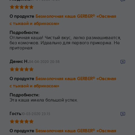
О продукте
Безмолочная каша GERBER
«Овсяная
®
с тыквой и абрикосом»
Подробности:
Отличная каша! Чистый вкус, легко размешивается,
без комочков. Идеально для первого прикорма. Не
приторная
Денис Н.
04-04-2020 20:58
О продукте
Безмолочная каша GERBER
«Овсяная
®
с тыквой и абрикосом»
Подробности:
Эта каша имела большой успех.
Гость
10-03-2020 23:15
О продукте
Безмолочная каша GERBER
«Овсяная
®