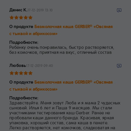
Денис К.
17-12-2019 13:10
О продукте
Безмолочная каша GERBER
«Овсяная
®
с тыквой и абрикосом»
Подробности:
Ребёнку очень понравилась, быстро растворяется,
без комочков, приятная на вкус, отличный состав
Любовь
17-12-2019 09:40
О продукте
Безмолочная каша GERBER
«Овсяная
®
с тыквой и абрикосом»
Подробности:
Здравствуйте. Меня зовут Люба и я мама 2 чудесных
сыновей. Илья 6 лет и Паша 9 месяцев. Мы стали
участниками тестирования каш Gerber. Ранее не
пробовали каши данного бренда. Красивая, яркая
упаковка, хороший состав, сама каша в пакете.
Легко растворяется, нет комочков, сладковатая на