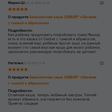
Мария Ш.
02-12-2019 23:18
О продукте
Безмолочная каша GERBER
«Овсяная
®
с тыквой и абрикосом»
Подробности:
Как ребёнку предложить попробовать тыкву?Выход
есть и это кашка от Gerber с тыквой и абрикосом,
очень осенний вкус,ребёнок просит ещё, на данный
момент это самая вкусная каша для моего ребёнок,
однозначно рекомендую попробовать её деткам!
Наталья
02-12-2019 17:19
О продукте
Безмолочная каша GERBER
«Овсяная
®
с тыквой и абрикосом»
Подробности:
Отличная каша, теперь любимый завтрак. Легкий
аромат абрикоса, растворяется без комочков.
Приятно сладкая.