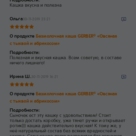
Кашка вкусна и полезна
Ольга
30-11-2019 23:21
О продукте
Безмолочная каша GERBER
«Овсяная
®
с тыквой и абрикосом»
Подробности:
Полезная и вкусная кашка. Всем советую, в составе
ничего лишнего!
Ирина Ш.
30-11-2019 16:21
О продукте
Безмолочная каша GERBER
«Овсяная
®
с тыквой и абрикосом»
Подробности:
Сыночек ест эту кашку с удовольствием! Стоит
только достать коробку, уже тянет ручки и открывает
ротик))) кашка действительно вкусная! К тому же, у
неё натуральный состав без всяких вредностей и
сахара. Сама кашка легко разводится без комочков.