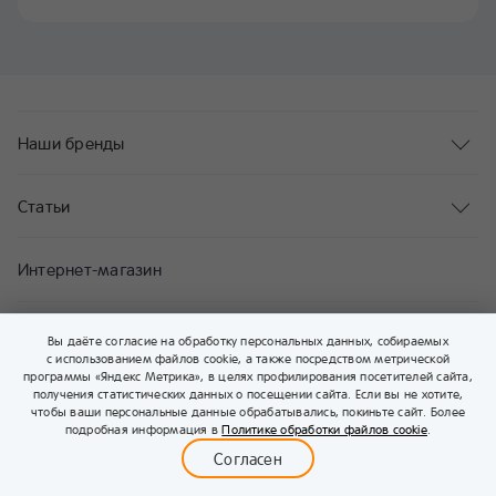
Наши бренды
Статьи
Интернет-магазин
Клуб Nestlé Baby&me
Вы даёте согласие на обработку персональных данных, собираемых
с использованием файлов cookie, а также посредством метрической
программы «Яндекс Метрика», в целях профилирования посетителей сайта,
получения статистических данных о посещении сайта. Если вы не хотите,
Сервисы
чтобы ваши персональные данные обрабатывались, покиньте сайт. Более
0
подробная информация в
Политике обработки файлов cookie
.
Меню
Бейбимания
Каталог
Корзина
Войти
Согласен
Выплаты для родителей