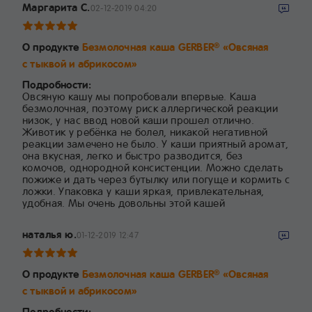
Маргарита С.
02-12-2019 04:20
О продукте
Безмолочная каша GERBER
«Овсяная
®
с тыквой и абрикосом»
Подробности:
Овсяную кашу мы попробовали впервые. Каша
безмолочная, поэтому риск аллергической реакции
низок, у нас ввод новой каши прошел отлично.
Животик у ребёнка не болел, никакой негативной
реакции замечено не было. У каши приятный аромат,
она вкусная, легко и быстро разводится, без
комочов, однородной консистенции. Можно сделать
пожиже и дать через бутылку или погуще и кормить с
ложки. Упаковка у каши яркая, привлекательная,
удобная. Мы очень довольны этой кашей
наталья ю.
01-12-2019 12:47
О продукте
Безмолочная каша GERBER
«Овсяная
®
с тыквой и абрикосом»
Подробности: