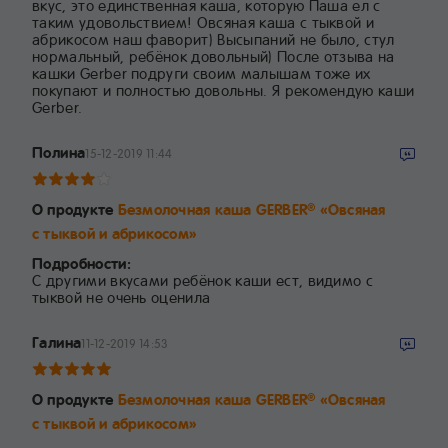
вкус, это единственная каша, которую Паша ел с
таким удовольствием! Овсяная каша с тыквой и
абрикосом наш фаворит) Высыпаний не было, стул
нормальный, ребёнок довольный) После отзыва на
кашки Gerber подруги своим малышам тоже их
покупают и полностью довольны. Я рекомендую каши
Gerber.
Полина
15-12-2019 11:44
О продукте
Безмолочная каша GERBER
«Овсяная
®
с тыквой и абрикосом»
Подробности:
С другими вкусами ребёнок каши ест, видимо с
тыквой не очень оценила
Галина
11-12-2019 14:53
О продукте
Безмолочная каша GERBER
«Овсяная
®
с тыквой и абрикосом»