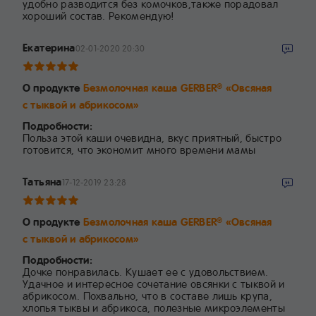
удобно разводится без комочков,также порадовал
хороший состав. Рекомендую!
Екатерина
02-01-2020 20:30
О продукте
Безмолочная каша GERBER
«Овсяная
®
с тыквой и абрикосом»
Подробности:
Польза этой каши очевидна, вкус приятный, быстро
готовится, что экономит много времени мамы
Татьяна
17-12-2019 23:28
О продукте
Безмолочная каша GERBER
«Овсяная
®
с тыквой и абрикосом»
Подробности:
Дочке понравилась. Кушает ее с удовольствием.
Удачное и интересное сочетание овсянки с тыквой и
абрикосом. Похвально, что в составе лишь крупа,
хлопья тыквы и абрикоса, полезные микроэлементы