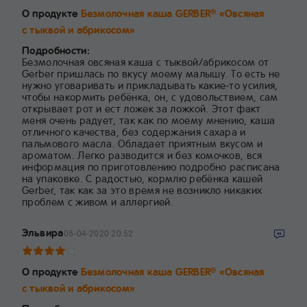
О продукте
Безмолочная каша GERBER
«Овсяная
®
с тыквой и абрикосом»
Подробности:
Безмолочная овсяная каша с тыквой/абрикосом от
Gerber пришлась по вкусу моему малышу. То есть не
нужно уговаривать и прикладывать какие-то усилия,
чтобы накормить ребёнка, он, с удовольствием, сам
открывает рот и ест ложек за ложкой. Этот факт
меня очень радует, так как по моему мнению, каша
отличного качества, без содержания сахара и
пальмового масла. Обладает приятным вкусом и
ароматом. Легко разводится и без комочков, вся
информация по приготовлению подробно расписана
на упаковке. С радостью, кормлю ребёнка кашей
Gerber, так как за это время не возникло никаких
проблем с живом и аллергией.
Эльвира
08-04-2020 20:52
О продукте
Безмолочная каша GERBER
«Овсяная
®
с тыквой и абрикосом»