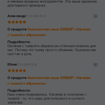
и никаких вредных ингредиентов. Эта каша идеальна
для первого прикорма.
Александр
17-12-2019 15:12
О продукте
Безмолочная каша GERBER
«Овсяная
®
с тыквой и абрикосом»
Подробности:
Овсяная с тыквой и абрикосом отличная новинка для
нас. Потому что тыкву просто обожаем. Оценили как
сын так и дочь.
Юлия
17-12-2019 13:18
О продукте
Безмолочная каша GERBER
«Овсяная
®
с тыквой и абрикосом»
Подробности:
Нам очень понравилась. Овсянка в сочетании с
тыквой - то, что надо для полезного и сытного
завтрака.