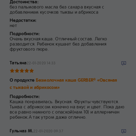
Достоинства:
без пальмового масла без сахара вкусная с
добавлением кусочков тыквы и абрикоса
Недостатки:
нет
Подробности:
Очень вкусная каша. Отличный состав. Легко
разводится. Ребенок кушает без добавления
фруктового пюре.
Татьяна
22-01-2020 14:33
О продукте
Безмолочная каша GERBER
«Овсяная
®
с тыквой и абрикосом»
Подробности:
Кашка понравилась. Вкусная. Фрукты чувствуются.
Тыква с абрикосом конечно на вкус и цвет. Пока даю
все равно немного с опаской(нам 10) и аллерничен
ребенок.А так утром даже отлично.
Гульназ М.
22-01-2020 09:37