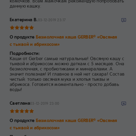
комочков. Всем мамочкам рекомендую попробовать
данную кашку.
Екатерина В.
03-12-2019 23:17
О продукте
Безмолочная каша GERBER
«Овсяная
®
с тыквой и абрикосом»
Подробности:
Каши от Gerber самые натуральные! Овсяную кашу с
тыквой и абрикосом можно деткам с 5 месяцев. Она
безмолочная, с пробиотиками и минералами. А
значит полезная! И главное в ней нет сахара! Состав
чистый: только овсяная мука и хлопья тыквы и
абрикоса. Готовится моментально - просто добавь
воды!
Светлана
03-12-2019 23:00
О продукте
Безмолочная каша GERBER
«Овсяная
®
с тыквой и абрикосом»