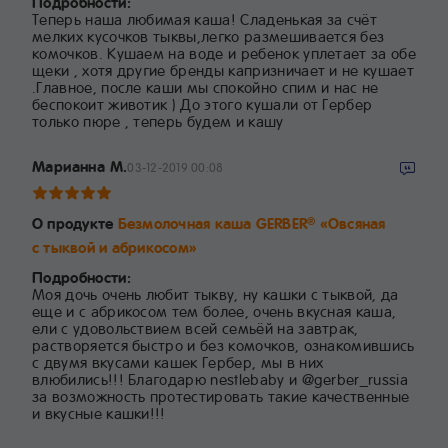
Подробности:
Теперь наша любимая каша! Сладенькая за счёт
мелких кусочков тыквы,легко размешивается без
комочков. Кушаем на воде и ребенок уплетает за обе
щеки , хотя другие бренды капризничает и не кушает
.Главное, после каши мы спокойно спим и нас не
беспокоит животик ) До этого кушали от Гербер
только пюре , теперь будем и кашу
Марианна М.
03-12-2019 00:08
О продукте
Безмолочная каша GERBER
«Овсяная
®
с тыквой и абрикосом»
Подробности:
Моя дочь очень любит тыкву, ну кашки с тыквой, да
еще и с абрикосом тем более, очень вкусная каша,
ели с удовольствием всей семьёй на завтрак,
растворяется быстро и без комочков, ознакомившись
с двумя вкусами кашек Гербер, мы в них
влюбились!!! Благодарю nestlebaby и @gerber_russia
за возможность протестировать такие качественные
и вкусные кашки!!!