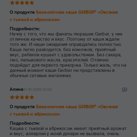
О продукте
Безмолочная каша GERBER
«Овсяная
®
с тыквой и абрикосом»
Подробности:
Начну с того, что мы фанаты пюрешек Gerber, у них
отличное качество и вкус. Поэтому от каши ждали
того же. И наши ожидания оправдались полностью.
Каша легко разводится, без комочков, приятный
вкус, ребенок кушает с удовольствием. Без сахара,
гмо, пальмового масла, красителей. Отлично
подойдет для первого прикорма. Только жаль, что на
данный момент каши Gerber не представлены в
обычных сетевых магазинах.
Алина
21-01-2020 15:58
О продукте
Безмолочная каша GERBER
«Овсяная
®
с тыквой и абрикосом»
Подробности:
Кашка с тыквой и абрикосом имеет приятный аромат
и вкус, аллергии у моей дочери не вызвала, очень