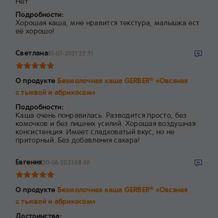
Нет
Подробности:
Хорошая каша, мне нравится текстура, малышка ест
её хорошо!
Светлана
01-07-2021 22:51
О продукте
Безмолочная каша GERBER
«Овсяная
®
с тыквой и абрикосом»
Подробности:
Каша очень понравилась. Разводится просто, без
комочков и без лишних усилий. Хорошая воздушная
консистенция. Имеет сладковатый вкус, но не
приторный. Без добавления сахара!
Евгения
30-06-2021 08:58
О продукте
Безмолочная каша GERBER
«Овсяная
®
с тыквой и абрикосом»
Достоинства: