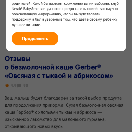
родителей. Какой бы вариант кормления вы ни выбрали, клуб
Nestlé Baby&me всегда готов предоставить новейшую научно
обоснованную информацию, чтобы вы чувствовали
поддержку и были уверены в том, что даете своему ребенку
лучшее питание.
Продолжить
Отзывы
о безмолочной каше Gerber
®
«Овсяная с тыквой и абрикосом»
4.9
98
Ваш малыш будет благодарен за такой выбор продукта
для продолжения прикорма! Сухая безмолочная овсяная
каша Гербер
с хлопьями тыквы и абрикоса —
®
изысканное лакомство для маленького гурмана,
открывающего новые вкусы.