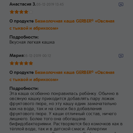
Анастасия З.
05-12-2019 13:45
О продукте
Безмолочная каша GERBER
«Овсяная
®
с тыквой и абрикосом»
Подробности:
Вкусная легкая кашка
Мария
05-12-2019 00:12
О продукте
Безмолочная каша GERBER
«Овсяная
®
с тыквой и абрикосом»
Подробности:
Эта каша особенно понравилась ребёнку. Обычно в
овсяную кашку приходится добавлять пару ложек
фруктового пюре, но эту кашу едим замечательно
как на воде, так и на смеси без добавления
фруктового пюре. У каши отличный состав, ничего
лишнего. Более того она обогащена
бифидобактериями. Растворяется без комочков как в
тёплой воде, так и в детской смеси. Аллергии