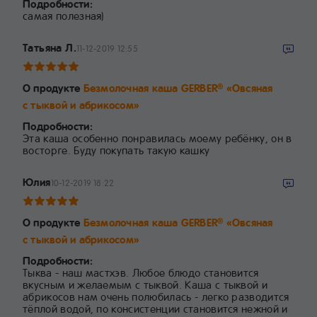
Подробности:
самая полезная)
Татьяна Л.
11-12-2019 12:55
О продукте
Безмолочная каша GERBER
«Овсяная
®
с тыквой и абрикосом»
Подробности:
Эта каша особенно понравилась моему ребёнку, он в
восторге. Буду покупать такую кашку
Юлия
10-12-2019 18:22
О продукте
Безмолочная каша GERBER
«Овсяная
®
с тыквой и абрикосом»
Подробности:
Тыква - наш мастхэв. Любое блюдо становится
вкусным и желаемым с тыквой. Каша с тыквой и
абрикосов нам очень полюбилась - легко разводится
тёплой водой, по консистенции становится нежной и