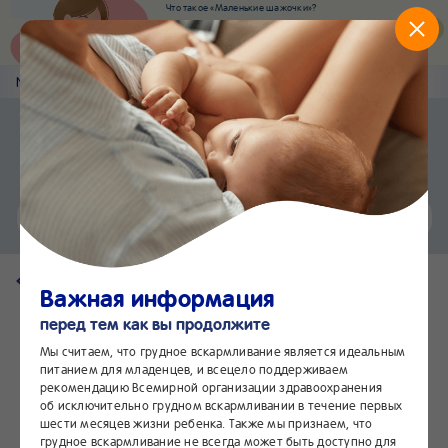
Что такое «Маленькие шажочки»?
Наш новый суперсервис для отслеживания
развития вашего малыша
Попробовать сейчас
Nestlé
Baby
&me
Наши продукты
Приложение Nestlé Baby&me
Установить
Еще быстрее и удобнее
Чат
24/7
Вернуться на страницу продукта
Важная информация
перед тем как вы продолжите
Мы считаем, что грудное вскармливание является идеальным
питанием для младенцев, и всецело поддерживаем
рекомендацию Всемирной организации здравоохранения
об исключительно грудном вскармливании в течение первых
шести месяцев жизни ребенка. Также мы признаем, что
грудное вскармливание не всегда может быть доступно для