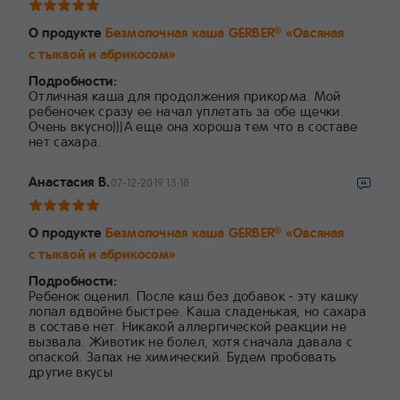
О продукте
Безмолочная каша GERBER
«Овсяная
®
с тыквой и абрикосом»
Подробности:
Отличная каша для продолжения прикорма. Мой
ребеночек сразу ее начал уплетать за обе щечки.
Очень вкусно)))А еще она хороша тем что в составе
нет сахара.
Анастасия В.
07-12-2019 13:18
О продукте
Безмолочная каша GERBER
«Овсяная
®
с тыквой и абрикосом»
Подробности:
Ребенок оценил. После каш без добавок - эту кашку
лопал вдвойне быстрее. Каша сладенькая, но сахара
в составе нет. Никакой аллергической реакции не
вызвала. Животик не болел, хотя сначала давала с
опаской. Запах не химический. Будем пробовать
другие вкусы