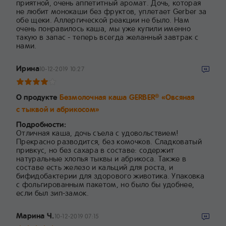
приятной, очень аппетитный аромат. Дочь, которая
не любит монокаши без фруктов, уплетает Gerber за
обе щеки. Аллергической реакции не было. Нам
очень понравилось каша, мы уже купили именно
такую в запас - теперь всегда желанный завтрак с
нами.
Ирина
10-12-2019 10:27
О продукте
Безмолочная каша GERBER
«Овсяная
®
с тыквой и абрикосом»
Подробности:
Отличная каша, дочь съела с удовольствием!
Прекрасно разводится, без комочков. Сладковатый
привкус, но без сахара в составе: содержит
натуральные хлопья тыквы и абрикоса. Также в
составе есть железо и кальций для роста, и
бифидобактерии для здорового животика. Упаковка
с фольгированным пакетом, но было бы удобнее,
если был зип-замок.
Марина Ч.
10-12-2019 07:15