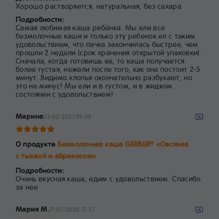
Хорошо растворяется, натуральная, без сахара
Подробности:
Самая любимая каша ребёнка. Мы ели все
безмолочные каши и только эту ребенок ел с таким
удовольствием, что пачка закончилась быстрее, чем
прошли 2 недели (срок хранения открытой упаковки).
Сначала, когда готовишь ее, то каша получается
более густая, нежели после того, как она постоит 2-5
минут. Видимо хлопья окончательно разбухают, но
это не минус! Мы ели и в густом, и в жидком
состоянии с удовольствием!
Марина
03-02-2021 09:08
О продукте
Безмолочная каша GERBER
«Овсяная
®
с тыквой и абрикосом»
Подробности:
Очень вкусная каша, едим с удовольствием. Спасибо
за нее
Мария М.
17-07-2020 17:37