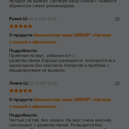
продукт не вызвал. Овсяную кашу Gerber с тыквой и
абрикосом смело рекомендуем
Румия Ш.
04-12-2019 20:33
О продукте
Безмолочная каша GERBER
«Овсяная
®
с тыквой и абрикосом»
Подробности:
Приятная на вкус, ребенок ест с
удовольствием.Хорошо разводится, получается все
однородное,без комочков.Аллергии и проблем с
пищеварением не вызвало
Лиана Ш.
03-12-2019 23:20
О продукте
Безмолочная каша GERBER
«Овсяная
®
с тыквой и абрикосом»
Подробности:
Чистый состав, без сахара. На вкус очень вкусная,
сын кушает с удовольствием. Разводится без