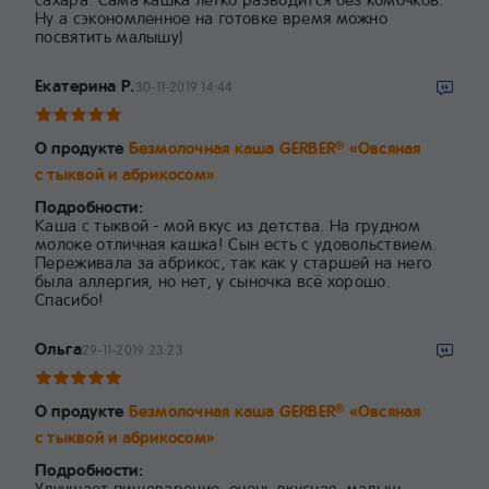
Ну а сэкономленное на готовке время можно
посвятить малышу)
Екатерина Р.
30-11-2019 14:44
О продукте
Безмолочная каша GERBER
«Овсяная
®
с тыквой и абрикосом»
Подробности:
Каша с тыквой - мой вкус из детства. На грудном
молоке отличная кашка! Сын есть с удовольствием.
Переживала за абрикос, так как у старшей на него
была аллергия, но нет, у сыночка всё хорошо.
Спасибо!
Ольга
29-11-2019 23:23
О продукте
Безмолочная каша GERBER
«Овсяная
®
с тыквой и абрикосом»
Подробности:
Улучшает пищеварение, очень вкусная, малыш