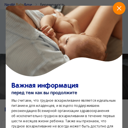
Nestlé
Baby
&me
Беременность
Приложение Nestlé Baby&me
Установить
Еще быстрее и удобнее
Чат
24/7
Недоношенные дети
Важная информация
перед тем как вы продолжите
Мы считаем, что грудное вскармливание является идеальным
питанием для младенцев, и всецело поддерживаем
Все записи
рекомендацию Всемирной организации здравоохранения
об исключительно грудном вскармливании в течение первых
шести месяцев жизни ребенка. Также мы признаем, что
грудное вскармливание не всегда может быть доступно для