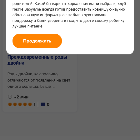
родителей. Какой бы вариант кормления вы ни выбрали, клуб
Nestlé Baby&me всегда готов предоставить новейшую научно
обоснованную информацию, чтобы вы чувствовали
поддержку и были уверены в том, что даете своему ребенку
лучшее питание.
Продолжить
Преждевременные роды
двойни
Роды двойни, как правило,
отличаются от появления на свет
одного малыша. Выше
вероятность осложнений,
~2 мин
должна быть постоянная
1
0
готовность к оперативному
родоразрешению. Одной
из особенностей при
вынашивании двух плодов часто
являются преждевременные
роды. Именно поэтому женщина,