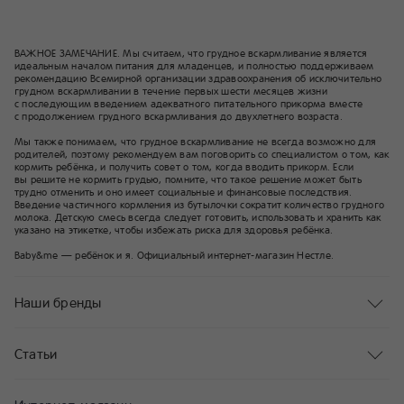
ожидающая нескольких
малышей, более тщательно
наблюдается специалистами
ВАЖНОЕ ЗАМЕЧАНИЕ. Мы считаем, что грудное вскармливание является
на протяжении всей
идеальным началом питания для младенцев, и полностью поддерживаем
рекомендацию Всемирной организации здравоохранения об исключительно
беременности.
грудном вскармливании в течение первых шести месяцев жизни
с последующим введением адекватного питательного прикорма вместе
с продолжением грудного вскармливания до двухлетнего возраста.
Мы также понимаем, что грудное вскармливание не всегда возможно для
родителей, поэтому рекомендуем вам поговорить со специалистом о том, как
кормить ребёнка, и получить совет о том, когда вводить прикорм. Если
вы решите не кормить грудью, помните, что такое решение может быть
трудно отменить и оно имеет социальные и финансовые последствия.
Введение частичного кормления из бутылочки сократит количество грудного
молока. Детскую смесь всегда следует готовить, использовать и хранить как
указано на этикетке, чтобы избежать риска для здоровья ребёнка.
Baby&me — ребёнок и я. Официальный интернет-магазин Нестле.
Наши бренды
Статьи