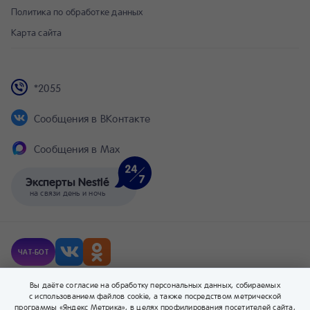
Политика по обработке данных
Карта сайта
*2055
Сообщения в ВКонтакте
Сообщения в Max
Эксперты Nestlé
на связи день и ночь
ЧАТ-БОТ
© Компания Nestlé, 2026 г. Все права защищены.
Вы даёте согласие на обработку персональных данных, собираемых
® Владелец товарных знаков: Société des Produits Nestlé S.A. (Швейцария).
с использованием файлов cookie, а также посредством метрической
программы «Яндекс Метрика», в целях профилирования посетителей сайта,