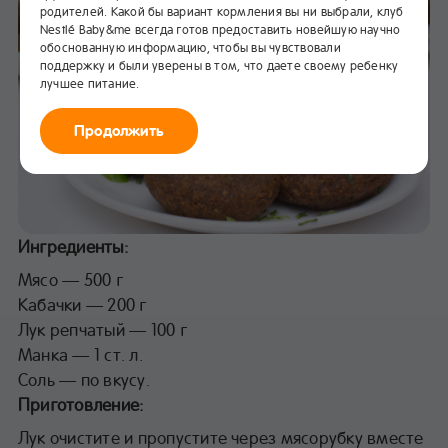
родителей. Какой бы вариант кормления вы ни выбрали, клуб
Nestlé Baby&me всегда готов предоставить новейшую научно
обоснованную информацию, чтобы вы чувствовали
поддержку и были уверены в том, что даете своему ребенку
лучшее питание.
Продолжить
Ингредиенты:
Мясо — 500 г
Кабачки — 200 г
Лук репчатый — 100 г
Манка — 1 ст. л.
Соль — по вкусу.
Приготовление:
Лук очистите и пропустите через мясорубку вместе