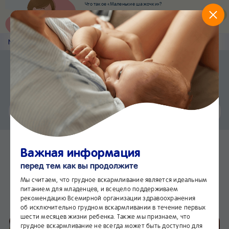
Что такое «Маленькие шажочки»?
Наш новый суперсервис для отслеживания
развития вашего малыша
Попробовать сейчас
Nestlé
Baby
&me
Рецепты
Приложение Nestlé Baby&me
Установить
Еще быстрее и удобнее
Чат
24/7
Мясные котлеты с
Важная информация
кабачками
перед тем как вы продолжите
В избранное
Мы считаем, что грудное вскармливание является идеальным
питанием для младенцев, и всецело поддерживаем
рекомендацию Всемирной организации здравоохранения
об исключительно грудном вскармливании в течение первых
шести месяцев жизни ребенка. Также мы признаем, что
грудное вскармливание не всегда может быть доступно для