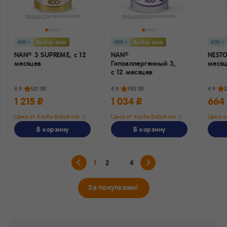
400 г
Выбор мам
400 г
Выбор мам
600 г
NAN
3 SUPREME,
с 12
NAN
NEST
®
®
месяцев
Гипоаллергенный 3,
меся
с 12 месяцев
4.9
521
4.9
782
4.9
2
1 215 ₽
1 034 ₽
664
Цена от Клуба Baby&me
Цена от Клуба Baby&me
Цена о
В корзину
В корзину
1
2
4
За покупками!