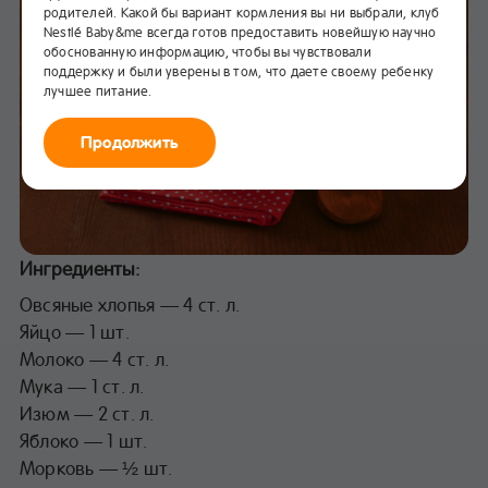
родителей. Какой бы вариант кормления вы ни выбрали, клуб
Nestlé Baby&me всегда готов предоставить новейшую научно
обоснованную информацию, чтобы вы чувствовали
поддержку и были уверены в том, что даете своему ребенку
лучшее питание.
Продолжить
Ингредиенты:
Овсяные хлопья — 4 ст. л.
Яйцо — 1 шт.
Молоко — 4 ст. л.
Мука — 1 ст. л.
Изюм — 2 ст. л.
Яблоко — 1 шт.
Морковь — ½ шт.