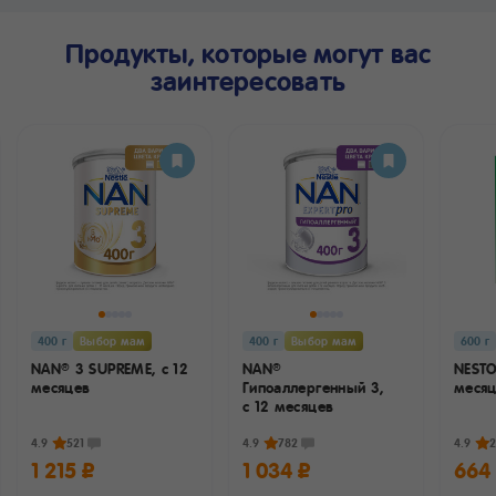
Продукты, которые могут вас
заинтересовать
400 г
Выбор мам
400 г
Выбор мам
600 г
NAN
3 SUPREME,
с 12
NAN
NEST
®
®
месяцев
Гипоаллергенный 3,
меся
с 12 месяцев
4.9
521
4.9
782
4.9
2
1 215 ₽
1 034 ₽
664