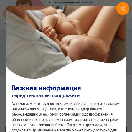
Что такое «Маленькие шажочки»?
Наш новый суперсервис для отслеживания
развития вашего малыша
Попробовать сейчас
Nestlé
Baby
&me
Рецепты
Приложение Nestlé Baby&me
Установить
Еще быстрее и удобнее
Чат
24/7
Овсяной пудинг «Овсянка,
Важная информация
сэр!»
перед тем как вы продолжите
В избранное
Мы считаем, что грудное вскармливание является идеальным
питанием для младенцев, и всецело поддерживаем
рекомендацию Всемирной организации здравоохранения
об исключительно грудном вскармливании в течение первых
шести месяцев жизни ребенка. Также мы признаем, что
грудное вскармливание не всегда может быть доступно для