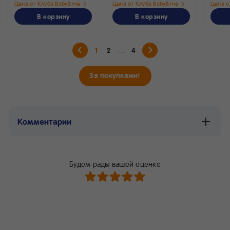
Цена от Клуба Baby&me
Цена от Клуба Baby&me
Цена о
В корзину
В корзину
1
2
4
За покупками!
Комментарии
Будем рады вашей оценке