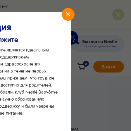
ки»?
развития вашего малыша
ция
олжите
Эксперты Nestlé
кте
Сообщения в Max
на связи день и ночь
ние является идеальным
 поддерживаем
и здравоохранения
0
Войти
ании в течение первых
 мы признаем, что грудное
доступно для родителей.
брали, клуб Nestlé Baby&me
тье
 научно обоснованную
поддержку и были уверены
ее питание.
В избранное