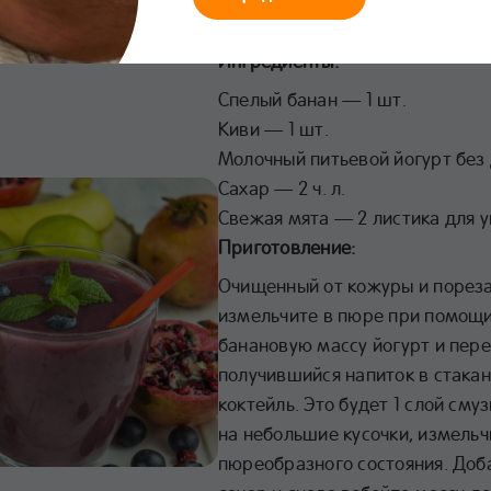
Ингредиенты:
Спелый банан — 1 шт.
Киви — 1 шт.
Молочный питьевой йогурт без
Сахар — 2 ч. л.
Свежая мята — 2 листика для 
Приготовление:
Очищенный от кожуры и пореза
измельчите в пюре при помощи
банановую массу йогурт и пер
получившийся напиток в стакан
коктейль. Это будет 1 слой сму
на небольшие кусочки, измель
пюреобразного состояния. Доба