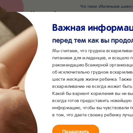
Что такое «Маленькие шажоч
Наш новый суперсервис для отслеживания 
Попробовать сейчас
Важная информа
перед тем как вы прод
*2055
Сообщения в ВКонта
Мы считаем, что грудное вскармлива
питанием для младенцев, и всецело
рекомендацию Всемирной организаци
...
&me
Сервисы
Бейбимания
об исключительно грудном вскармлив
шести месяцев жизни ребенка. Также
астье обезьянки»
вскармливание не всегда может быть 
Какой бы вариант кормления вы ни вы
узи с бананом и киви «Счас
всегда готов предоставить новейшую
информацию, чтобы вы чувствовали 
обезьянки»
в том, что даете своему ребенку лучш
Продолжить