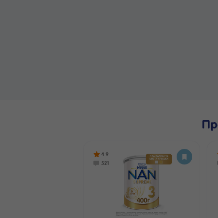
Пр
4.9
521