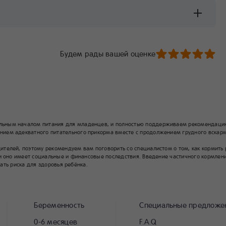
Будем рады вашей оценке
льным началом питания для младенцев, и полностью поддерживаем рекомендацию
ием адекватного питательного прикорма вместе с продолжением грудного вскарм
елей, поэтому рекомендуем вам поговорить со специалистом о том, как кормить ре
и оно имеет социальные и финансовые последствия. Введение частичного кормлени
жать риска для здоровья ребёнка.
Беременность
Специальные предложе
0-6 месяцев
F.A.Q