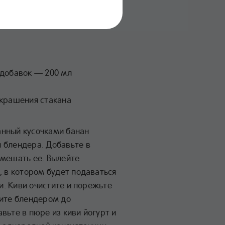
 добавок — 200 мл
украшения стакана
нный кусочками банан
 блендера. Добавьте в
емешать ее. Вылейте
, в котором будет подаваться
зи. Киви очистите и порежьте
чите блендером до
вьте в пюре из киви йогурт и