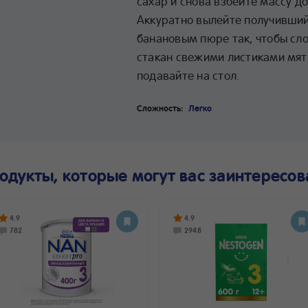
сахар и снова взбейте массу д
Аккуратно вылейте получившийс
банановым пюре так, чтобы сл
стакан свежими листиками мят
подавайте на стол.
Сложность:
Легко
одукты, которые могут вас заинтересов
4.9
4.9
782
2948