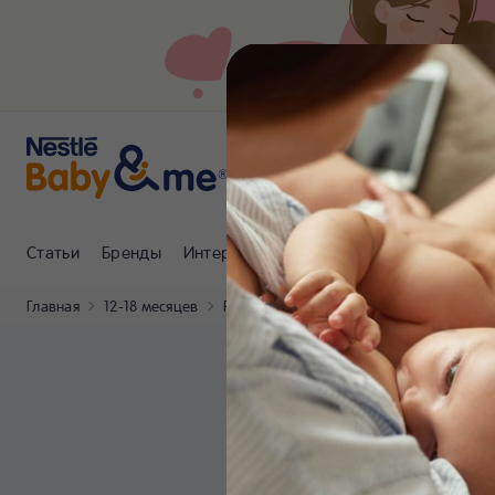
Статьи
Бренды
Интернет-магазин
Клуб Nestlé Baby
Главная
12-18 месяцев
Рецепты
Смузи с бананом и киви «Сч
См