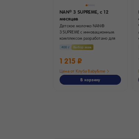
NAN
3 SUPREME,
с 12
®
месяцев
Детское молочко NAN®
3 SUPREME c инновационным
комплексом разработано для
детей c 12 месяцев....
400 г
Выбор мам
1 215 ₽
Цена от Клуба Baby&me
В корзину