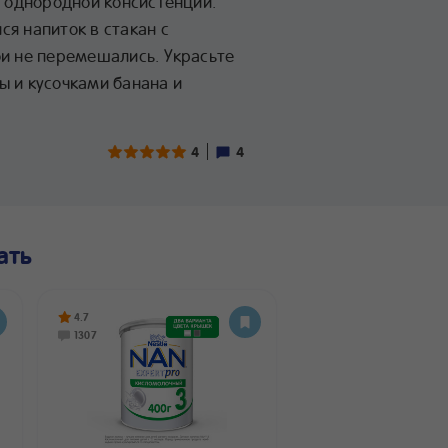
о однородной консистенции.
я напиток в стакан с
ои не перемешались. Украсьте
ы и кусочками банана и
4
4
ать
4.7
1307