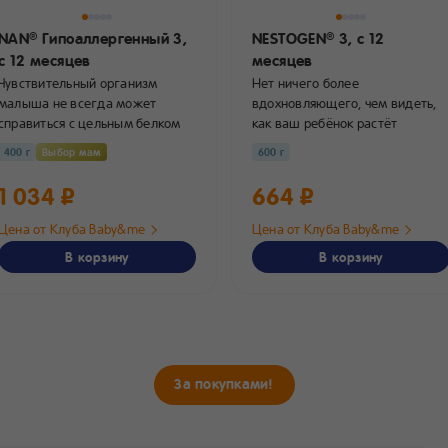
NAN
Гипоаллергенный 3,
NESTOGEN
3,
с 12
®
®
с 12 месяцев
месяцев
Чувствительный организм
Нет ничего более
малыша не всегда может
вдохновляющего, чем видеть,
справиться с цельным белком
как ваш ребёнок растёт
коровьего молока. Именно
здоровым и счастливым!
400 г
Выбор мам
600 г
поэтому...
Рацион...
1 034 ₽
664 ₽
Цена от Клуба Baby&me
Цена от Клуба Baby&me
В корзину
В корзину
За покупками!