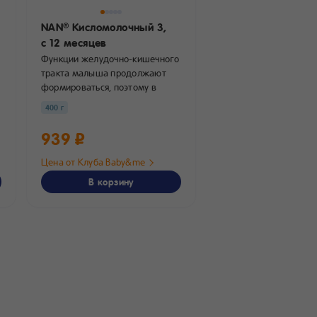
NAN
Кисломолочный 3,
®
с 12 месяцев
Функции желудочно-кишечного
тракта малыша продолжают
формироваться, поэтому в
качестве кисломолочного...
400 г
939 ₽
Цена от Клуба Baby&me
В корзину