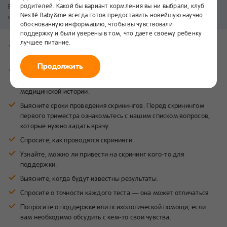
родителей. Какой бы вариант кормления вы ни выбрали, клуб
Вот некоторые вопросы, которые вы можете задать своему врачу
Nestlé Baby&me всегда готов предоставить новейшую научно
об этих обследованиях.
обоснованную информацию, чтобы вы чувствовали
поддержку и были уверены в том, что даете своему ребенку
лучшее питание.
Узнайте о плановых скринингах — для чего они нужны и что
исследуют.
Продолжить
Спросите о других обследованиях, которые могут быть
целесообразны с учетом вашего возраста, наследственности и
медицинской истории.
Выясните сроки проведения скринингов. Перед скринингом
первого триместра ознакомьтесь с нашим списком вопросов,
которые нужно задать врачу.
Спросите, как проводятся скрининги.
Узнайте, можно ли привести на скрининг кого-то для
поддержки.
Выясните, когда будут известны результаты.
Спросите о точности каждого теста — она может отличаться.
Попросите о поддержке или психологической помощи, если
вам необходимо обсудить с кем-то свои чувства.