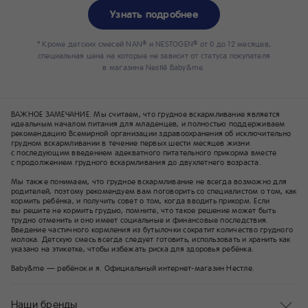
Узнать подробнее
* Кроме детских смесей NAN
и NESTOGEN
от 0 до 12 месяцев,
®
®
специальная цена на которые не зависит от статуса покупателя
в магазине Nestlé Baby&me.
ВАЖНОЕ ЗАМЕЧАНИЕ. Мы считаем, что грудное вскармливание является
идеальным началом питания для младенцев, и полностью поддерживаем
рекомендацию Всемирной организации здравоохранения об исключительно
грудном вскармливании в течение первых шести месяцев жизни
с последующим введением адекватного питательного прикорма вместе
с продолжением грудного вскармливания до двухлетнего возраста.
Мы также понимаем, что грудное вскармливание не всегда возможно для
родителей, поэтому рекомендуем вам поговорить со специалистом о том, как
кормить ребёнка, и получить совет о том, когда вводить прикорм. Если
вы решите не кормить грудью, помните, что такое решение может быть
трудно отменить и оно имеет социальные и финансовые последствия.
Введение частичного кормления из бутылочки сократит количество грудного
молока. Детскую смесь всегда следует готовить, использовать и хранить как
указано на этикетке, чтобы избежать риска для здоровья ребёнка.
Baby&me — ребёнок и я. Официальный интернет-магазин Нестле.
Наши бренды