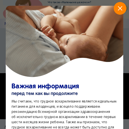
Что такое «Маленькие шажочки»?
Наш новый суперсервис для отслеживания
развития вашего малыша
Попробовать сейчас
Nestlé
Baby
&me
Чек-листы
Приложение Nestlé Baby&me
Установить
Еще быстрее и удобнее
Чат
24/7
Важная информация
Какие вопросы нужно задать врачу
перед тем как вы продолжите
во время скрининга?
Мы считаем, что грудное вскармливание является идеальным
питанием для младенцев, и всецело поддерживаем
рекомендацию Всемирной организации здравоохранения
об исключительно грудном вскармливании в течение первых
шести месяцев жизни ребенка. Также мы признаем, что
Медицинские обследования ребенка начинаются еще до рождения.
грудное вскармливание не всегда может быть доступно для